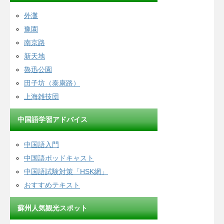
外灘
豫園
南京路
新天地
魯迅公園
田子坊（泰康路）
上海雑技団
中国語学習アドバイス
中国語入門
中国語ポッドキャスト
中国語試験対策「HSK網」
おすすめテキスト
蘇州人気観光スポット