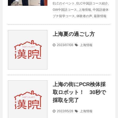
ELCのイベント
,
ELC中国語コース紹介
,
GW中国語コース
,
上海情報
,
中国語連休
プチ留学コース
,
体験者の声
,
最新情報
上海夏の過ごし方
2023/07/08
上海情報
上海の街にPCR検体採
取ロボット！ 30秒で
採取を完了
2022/05/28
上海情報