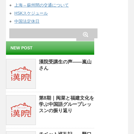
上海⇔蘇州間の交通について
HSKスケジュール
中国法定休日
NEW POST
漢院受講生の声——嵐山
さん
第8期｜闽菜と福建文化を
学ぶ中国語グループレッ
スンの振り返り