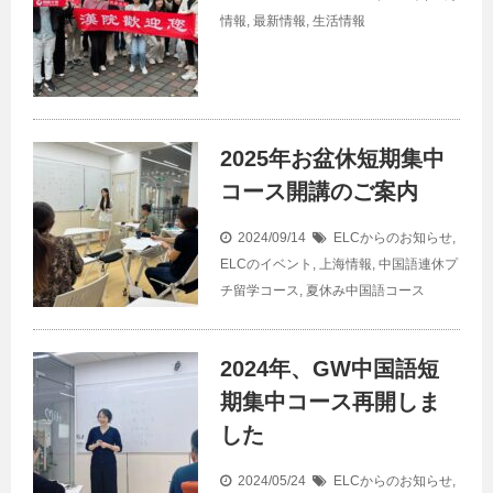
情報
,
最新情報
,
生活情報
2025年お盆休短期集中
コース開講のご案内
2024/09/14
ELCからのお知らせ
,
ELCのイベント
,
上海情報
,
中国語連休プ
チ留学コース
,
夏休み中国語コース
2024年、GW中国語短
期集中コース再開しま
した
2024/05/24
ELCからのお知らせ
,