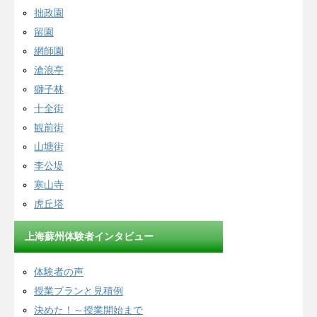
拙政園
留園
網師園
滄浪亭
獅子林
十全街
観前街
山塘街
李公堤
寒山寺
虎丘塔
上海蘇州体験者インタビュー
体験者の声
授業プランと見積例
決めた！～授業開始まで