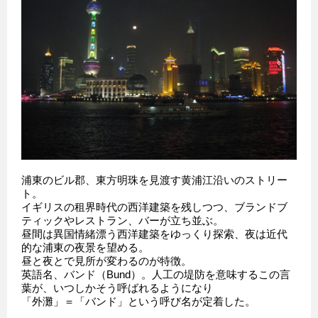
浦東のビル郡、東方明珠を見渡す黄浦江沿いのストリー
ト。
イギリスの租界時代の西洋建築を残しつつ、ブランドブ
ティックやレストラン、バーが立ち並ぶ。
昼間は異国情緒漂う西洋建築をゆっくり探索、夜は近代
的な浦東の夜景を望める。
昼と夜とで見所が変わるのが特徴。
英語名、バンド（Bund）。人工の堤防を意味するこの言
葉が、いつしかそう呼ばれるようになり
「外灘」＝「バンド」という呼び名が定着した。