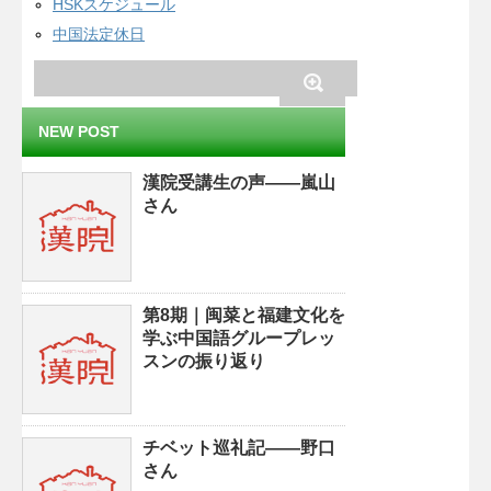
HSKスケジュール
中国法定休日
NEW POST
漢院受講生の声——嵐山
さん
第8期｜闽菜と福建文化を
学ぶ中国語グループレッ
スンの振り返り
チベット巡礼記——野口
さん