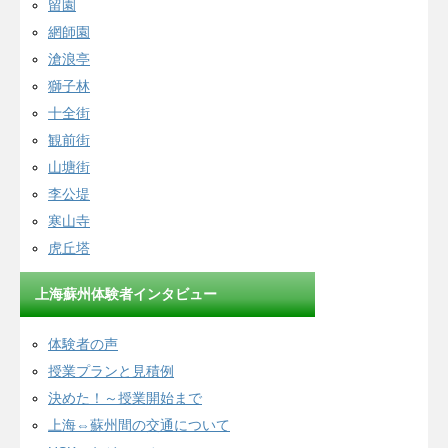
留園
網師園
滄浪亭
獅子林
十全街
観前街
山塘街
李公堤
寒山寺
虎丘塔
上海蘇州体験者インタビュー
体験者の声
授業プランと見積例
決めた！～授業開始まで
上海⇔蘇州間の交通について