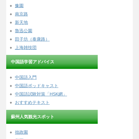
豫園
南京路
新天地
魯迅公園
田子坊（泰康路）
上海雑技団
中国語学習アドバイス
中国語入門
中国語ポッドキャスト
中国語試験対策「HSK網」
おすすめテキスト
蘇州人気観光スポット
拙政園