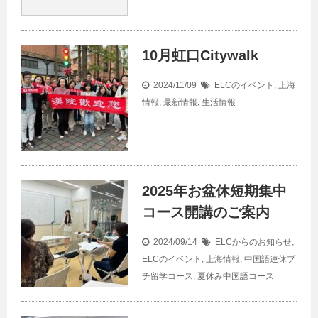
10月虹口Citywalk
2024/11/09
ELCのイベント
,
上海
情報
,
最新情報
,
生活情報
2025年お盆休短期集中
コース開講のご案内
2024/09/14
ELCからのお知らせ
,
ELCのイベント
,
上海情報
,
中国語連休プ
チ留学コース
,
夏休み中国語コース