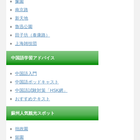
豫園
南京路
新天地
魯迅公園
田子坊（泰康路）
上海雑技団
中国語学習アドバイス
中国語入門
中国語ポッドキャスト
中国語試験対策「HSK網」
おすすめテキスト
蘇州人気観光スポット
拙政園
留園