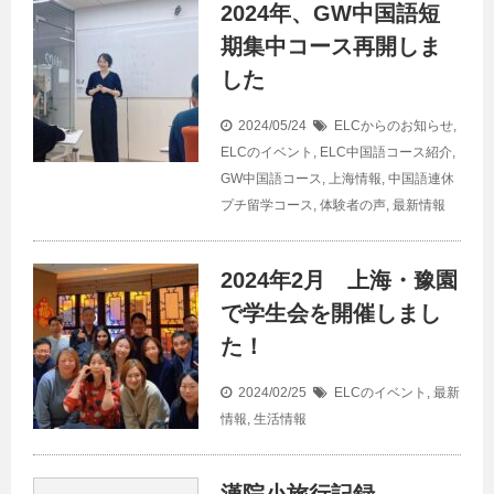
2024年、GW中国語短
期集中コース再開しま
した
2024/05/24
ELCからのお知らせ
,
ELCのイベント
,
ELC中国語コース紹介
,
GW中国語コース
,
上海情報
,
中国語連休
プチ留学コース
,
体験者の声
,
最新情報
2024年2月 上海・豫園
で学生会を開催しまし
た！
2024/02/25
ELCのイベント
,
最新
情報
,
生活情報