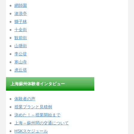
網師園
滄浪亭
獅子林
十全街
観前街
山塘街
李公堤
寒山寺
虎丘塔
上海蘇州体験者インタビュー
体験者の声
授業プランと見積例
決めた！～授業開始まで
上海⇔蘇州間の交通について
HSKスケジュール