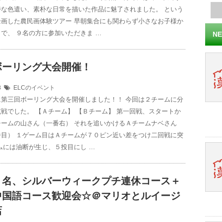
特な色遣い、素朴な日常を描いた作品に魅了されました。 という
企画した農民画体験ツアー 早朝集合にも関わらず小さなお子様か
で、 ９名の方に参加いただきま …
NE
ボーリング大会開催！
28
ELCのイベント
に第三回ボーリング大会を開催しました！！ 今回は２チームに分
戦でした。 【Ａチーム】 【Ｂチーム】 第一回戦、スタートか
チームの山さん（一番右） それを追いかけるＡチームナベさん
番目） １ゲーム目はＡチームが７０ピン近い差をつけ二回戦に突
ムには油断が生じ、５投目にし …
１名、シルバーウィークプチ連休コース＋
中国語コース歓迎会☆＠マリオとルイージ
店