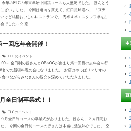
 今年のELCの年末年始中国語コースも大盛況でした。 ほんとう
ございました。 今回は趣向を変えて、虹口足球場へ。 「来天
安いけど結構おいしいレストランで、 円卓４卓＋スタッフ卓を占
会でした～☆ 忘 …
年第一回忘年会開催！
中
15
ELCのイベント
19：00－ 全日制の皆さんとOB&OGが集まり第一回目の忘年会を行
18名での新疆料理の会になりました。 お店はやっぱりマリオの
肉を食べながらみなさんの親交を深めていただきました。
蘇
年9月全日制卒業式！！
0
ELCのイベント
に９月全日制コースの卒業式がありました。皆さん、２ヵ月間お
た。 今回の全日制コースの皆さんは本当に勉強熱心でした。 空