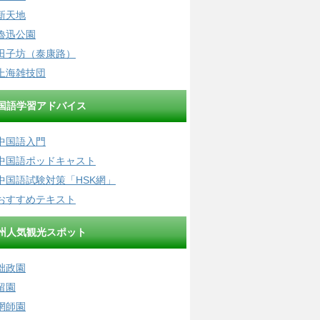
新天地
魯迅公園
田子坊（泰康路）
上海雑技団
国語学習アドバイス
中国語入門
中国語ポッドキャスト
中国語試験対策「HSK網」
おすすめテキスト
州人気観光スポット
拙政園
留園
網師園