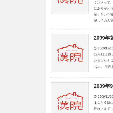
くださって、
にありがとう
華」という
拠しての大宴
2009
2009/12/
12月11日
いました！ 
お店。 羊
2009
2009/11/2
１１月６日
疲れさまでし