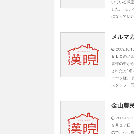
いている教
した。 モ
になっていた
メルマ
2009/10/
ＥＬＣのメル
者様の中か
された方1名
エータ様。
スタッフ一同
金山農
2009/09/
９月２７日
ので、少し