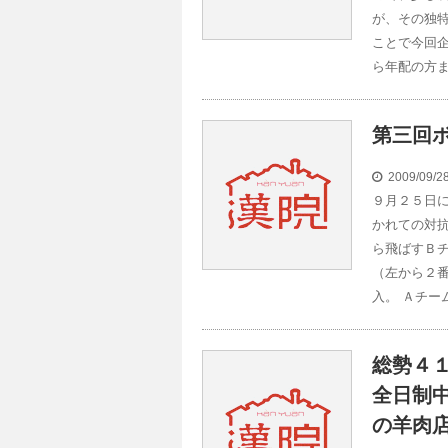
が、その独
ことで今回
ら年配の方ま
第三回
2009/09/
９月２５日
かれての対抗
ら飛ばすＢ
（左から２
入。 Ａチー
総勢４
全日制
の羊肉