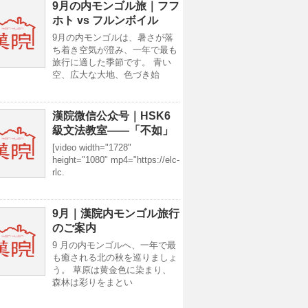
9月の内モンゴル旅｜フフ
ホト vs フルンボイル
9月の内モンゴルは、暑さが落
ち着き空気が澄み、一年で最も
旅行に適した季節です。 青い
空、広大な大地、色づき始
漢院微信公众号｜HSK6
級文法教室——「不如」
[video width="1728"
height="1080" mp4="https://elc-
rlc.
9月｜漢院内モンゴル旅行
のご案内
9 月の内モンゴルへ、一年で最
も癒される北の秋を巡りましょ
う。 草原は黄金色に染まり、
森林は彩りをまとい