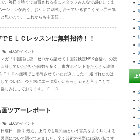
室で、毎日５時まで自習される姿にスタッフみんなで感心してま
チベーションが高く、お互いに刺激し合っているすごく良い雰囲気
と思います。 これからも中国語 …
ガでＥＬＣレッスンに無料招待！！
13
ELCのイベント
マガ『中国語に恋！ゼロから話せて中国語検定HSK合格v』の読
ら回答していただいた回数が多く、東方ポイントをたくさん獲得
をＥＬＣへ無料でご招待させていただきました！ 選ばれたのは
上
そしてついに、今月末にエータ様がいらっしゃると言うことで、
楽しみにしております。 ＥＬＣ …
民画ツアーレポート
30
ELCのイベント
 日曜日 曇り 最近、上海でも農民画という言葉をよく耳にする
農民画について調べてみました。全く芸術の分野には疎い私です