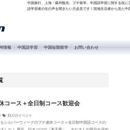
中国旅行、上海・蘇州観光、プチ留学、中国語学習に関する役に
語学習者の生の声を聞きたい方必見です！現地生活者から見た中
州情報
中国語学習
中国短期留学
お問い合わせ
覧
連休コース＋全日制コース歓迎会
23
ELCのイベント
今年もシルバーウィークのプチ連休コース＋全日制中国語コースの
ました！ 最近、行きつけの『来天華』。 みなさんの親交を深め