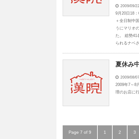
2009/09/
9月20日1
＋全日制中国
うにマリオ
た。 総勢4
られるナベさ
夏休み
2009/08/
2009年7
理のお店に
Page 7 of 9
1
2
3