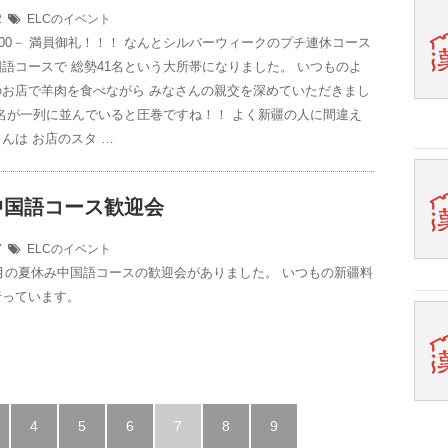
22
ELCのイベント
8：00－ 満員御礼！！！ なんとシルバーウィークのプチ連休コース
語コースで 総勢41名という大所帯になりました。 いつものよ
のお店で羊肉を食べながら みなさんの親交を深めていただきまし
1名が一列に並んでいると圧巻ですね！！ よく新疆の人に間違え
んは お店のスタ …
中国語コース歓迎会
07
ELCのイベント
～8月の夏休み中国語コースの歓迎会がありました。 いつもの新疆料
行っています。
4
5
6
7
8
9