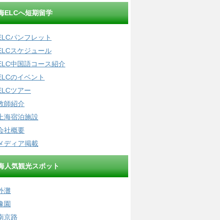
海ELCへ短期留学
ELCパンフレット
ELCスケジュール
ELC中国語コース紹介
ELCのイベント
ELCツアー
教師紹介
上海宿泊施設
会社概要
メディア掲載
海人気観光スポット
外灘
豫園
南京路