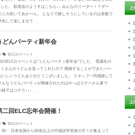
した。 歓迎会のようすはこちら↓↓ みんなのリーダー！？ザー
上
モニカ吹いてあかぺら。 となりで嬉しそうにしているのは老板で
率先して楽しませて …
年うどんパーティ新年会
29
ELCのイベント
年初のELCのイベントは“うどんパーティ新年会”でした。 受講生の
たくさんのうどんを送ってくれたので 開催することができたパー
おいしいうどんありがとうございました。 スタッフ一同感謝して
 そんなうどんパーティが開催されたのはやっぱりナベさん家で
の様子はコチラ↓↓↓ …
上
年第二回ELC忘年会開催！
29
ELCのイベント
18：30－ 日本全国から60名以上の中国語学習者の方々が集まって