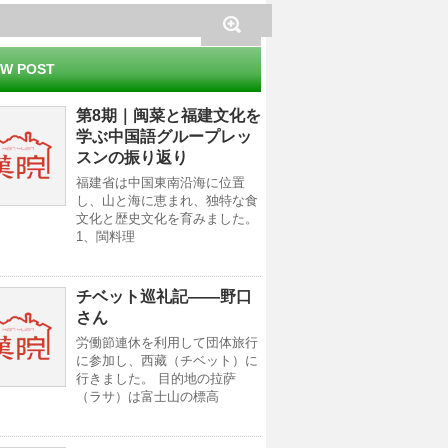
W POST
第8期｜闽菜と福建文化を
学ぶ中国語グループレッ
スンの振り返り
福建省は中国東南沿海に位置
し、山と海に恵まれ、独特な食
文化と歴史文化を育みました。
1、閩料理
チベット巡礼記——野口
さん
労働節連休を利用して団体旅行
に参加し、西藏（チベット）に
行きました。 目的地の拉萨
（ラサ）は富士山の標高