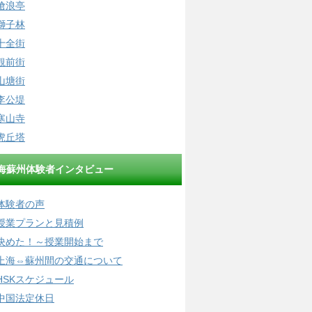
滄浪亭
獅子林
十全街
観前街
山塘街
李公堤
寒山寺
虎丘塔
海蘇州体験者インタビュー
体験者の声
授業プランと見積例
決めた！～授業開始まで
上海⇔蘇州間の交通について
HSKスケジュール
中国法定休日