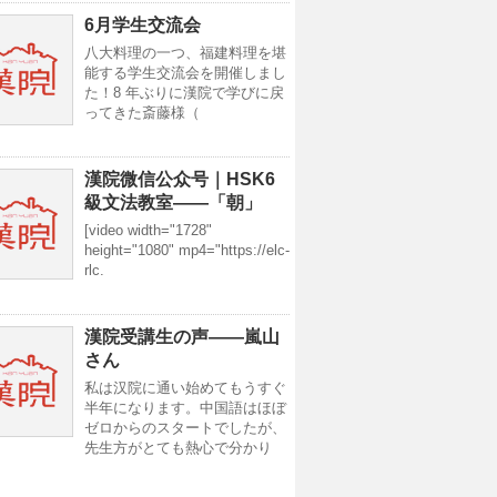
6月学生交流会
八大料理の一つ、福建料理を堪
能する学生交流会を開催しまし
た！8 年ぶりに漢院で学びに戻
ってきた斎藤様（
漢院微信公众号｜HSK6
級文法教室——「朝」
[video width="1728"
height="1080" mp4="https://elc-
rlc.
漢院受講生の声——嵐山
さん
私は汉院に通い始めてもうすぐ
半年になります。中国語はほぼ
ゼロからのスタートでしたが、
先生方がとても熱心で分かり