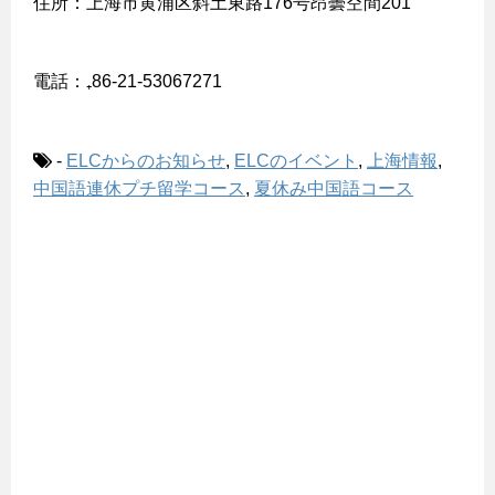
住所：上海市黄浦区斜土東路176号昂曇空間201
電話：₊86‐21-53067271
-
ELCからのお知らせ
,
ELCのイベント
,
上海情報
,
中国語連休プチ留学コース
,
夏休み中国語コース