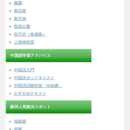
豫園
南京路
新天地
魯迅公園
田子坊（泰康路）
上海雑技団
中国語学習アドバイス
中国語入門
中国語ポッドキャスト
中国語試験対策「HSK網」
おすすめテキスト
蘇州人気観光スポット
拙政園
留園