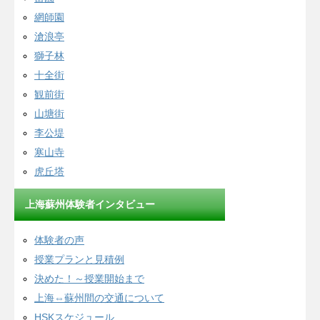
網師園
滄浪亭
獅子林
十全街
観前街
山塘街
李公堤
寒山寺
虎丘塔
上海蘇州体験者インタビュー
体験者の声
授業プランと見積例
決めた！～授業開始まで
上海⇔蘇州間の交通について
HSKスケジュール