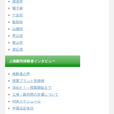
滄浪亭
獅子林
十全街
観前街
山塘街
李公堤
寒山寺
虎丘塔
上海蘇州体験者インタビュー
体験者の声
授業プランと見積例
決めた！～授業開始まで
上海⇔蘇州間の交通について
HSKスケジュール
中国法定休日