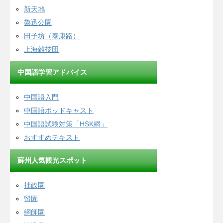
新天地
魯迅公園
田子坊（泰康路）
上海雑技団
中国語学習アドバイス
中国語入門
中国語ポッドキャスト
中国語試験対策「HSK網」
おすすめテキスト
蘇州人気観光スポット
拙政園
留園
網師園