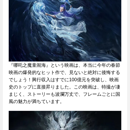
『哪吒之魔童闹海』という映画は、本当に今年の春節
映画の爆発的なヒット作で、見ないと絶対に後悔する
でしょう！興行収入はすでに100億元を突破し、映画
史のトップに直接昇りました。この映画は、特撮が凄
まじく、ストーリーも波瀾万丈で、フレームごとに国
風の魅力が満ちています。