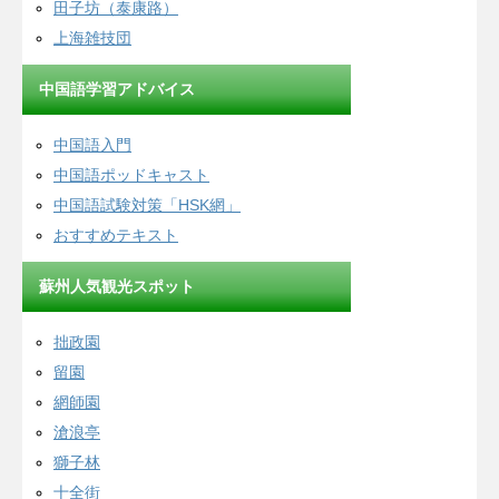
田子坊（泰康路）
上海雑技団
中国語学習アドバイス
中国語入門
中国語ポッドキャスト
中国語試験対策「HSK網」
おすすめテキスト
蘇州人気観光スポット
拙政園
留園
網師園
滄浪亭
獅子林
十全街