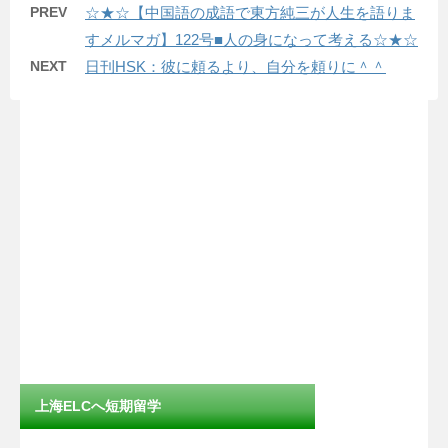
PREV
☆★☆【中国語の成語で東方純三が人生を語りま
すメルマガ】122号■人の身になって考える☆★☆
NEXT
日刊HSK：彼に頼るより、自分を頼りに＾＾
上海ELCへ短期留学