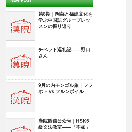
NEW POST
第8期｜闽菜と福建文化を
学ぶ中国語グループレッ
スンの振り返り
チベット巡礼記——野口
さん
9月の内モンゴル旅｜フフ
ホト vs フルンボイル
漢院微信公众号｜HSK6
級文法教室——「不如」