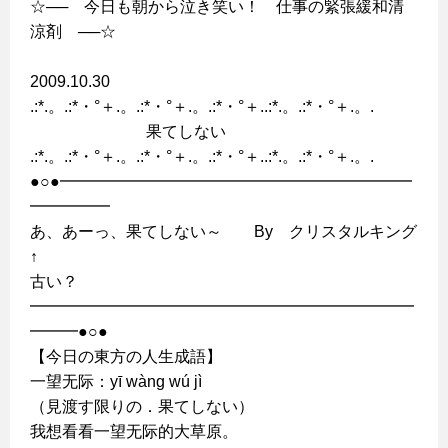
☆── 今日も朝から泣き笑い！ 仕事の緊張緩和清
涼剤 ──☆
2009.10.30
.:*.。.:*・°＋.。.:*・°＋.。.:*・°＋..:*.。.:*・°＋.。.
果てしない
.:*.。.:*・°＋.。.:*・°＋.。.:*・°＋..:*.。.:*・°＋.。.
●○●━━━━━━━━━━━━━━━━━━━━━━
━━━━━
あ、あーっ、果てしない～ By クリスタルキング
↑
古い？
━━━━━━━━━━━━━━━━━━━━━━━━
━━━●○●
【今日の東方の人生成語】
一望无际：yī wàng wú jì
（見渡す限りの．果てしない）
我想看看一望无际的大草原。