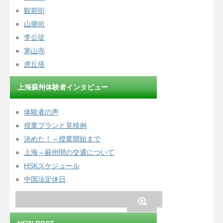
観前街
山塘街
李公堤
寒山寺
虎丘塔
上海蘇州体験者インタビュー
体験者の声
授業プランと見積例
決めた！～授業開始まで
上海⇔蘇州間の交通について
HSKスケジュール
中国法定休日