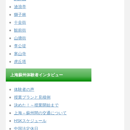
滄浪亭
獅子林
十全街
観前街
山塘街
李公堤
寒山寺
虎丘塔
上海蘇州体験者インタビュー
体験者の声
授業プランと見積例
決めた！～授業開始まで
上海⇔蘇州間の交通について
HSKスケジュール
中国法定休日