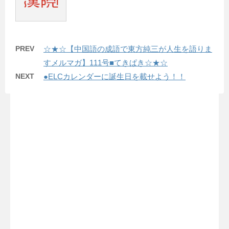
PREV
☆★☆【中国語の成語で東方純三が人生を語りま
すメルマガ】111号■てきぱき☆★☆
NEXT
●ELCカレンダーに誕生日を載せよう！！