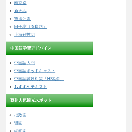
南京路
新天地
魯迅公園
田子坊（泰康路）
上海雑技団
中国語学習アドバイス
中国語入門
中国語ポッドキャスト
中国語試験対策「HSK網」
おすすめテキスト
蘇州人気観光スポット
拙政園
留園
網師園