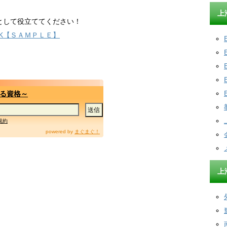
上
として役立ててください！
SK【ＳＡＭＰＬＥ】
る資格～
規約
powered by
まぐまぐ！
上