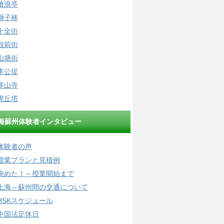
滄浪亭
獅子林
十全街
観前街
山塘街
李公堤
寒山寺
虎丘塔
海蘇州体験者インタビュー
体験者の声
授業プランと見積例
決めた！～授業開始まで
上海⇔蘇州間の交通について
HSKスケジュール
中国法定休日