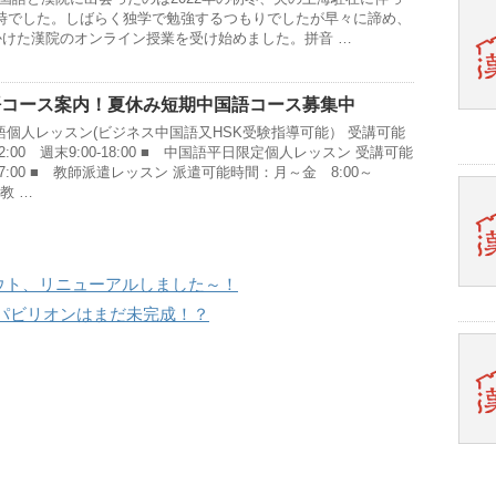
時でした。しばらく独学で勉強するつもりでしたが早々に諦め、
で見かけた漢院のオンライン授業を受け始めました。拼音 …
語コース案内！夏休み短期中国語コース募集中
語個人レッスン(ビジネス中国語又HSK受験指導可能） 受講可能
22:00 週末9:00-18:00 ■ 中国語平日限定個人レッスン 受講可能
17:00 ■ 教師派遣レッスン 派遣可能時間：月～金 8:00～
 教 …
ウト、リニューアルしました～！
のパビリオンはまだ未完成！？