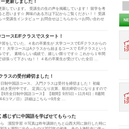
ュー更新しました！
更新しています。 受講生の生の声を掲載しています！ 留学を考
ると思います☆ 興味のある方は下記からご覧ください！！ 受講
ら⇒受講生インタビュー お問合せはこちらから⇒お問い合わせ
NE
学コースE/Fクラスでスタート！
学習をしていた、４名の卒業生が 大学コースでE/Fクラスからの
！ 大学コースはAクラスから始まるコースで E/Fクラスという
ルです。 素晴らしい成績で、嬉しい限りです☆ これから１年間
で頑張って下さいね！！ ４名の卒業生が受けていた全日 …
門クラスの受付締切ました！
全日制中国語コース、 入門クラスは受付を締切ました！ 初級
引き続き受付中です。 定員になり次第、順次締切りになりますので
【9月全日制中国語コース】 【期間】9月5日～11月4日：8週間
0（4-6コマ／日） 詳細はこちら⇒9月全 …
く感じずに中国語を学ばせてもらった
0月から 漢院学習 ※写真は昨年講師たちと山西大同に旅行した時に
国語と漢院に出会ったのは2022年の初冬、夫の上海駐在に伴っ