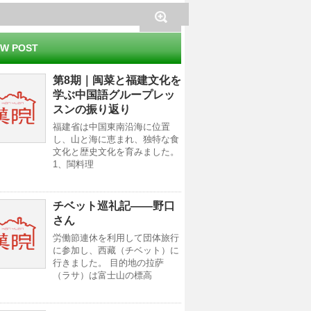
W POST
第8期｜闽菜と福建文化を
学ぶ中国語グループレッ
スンの振り返り
福建省は中国東南沿海に位置
し、山と海に恵まれ、独特な食
文化と歴史文化を育みました。
1、閩料理
チベット巡礼記——野口
さん
労働節連休を利用して団体旅行
に参加し、西藏（チベット）に
行きました。 目的地の拉萨
（ラサ）は富士山の標高