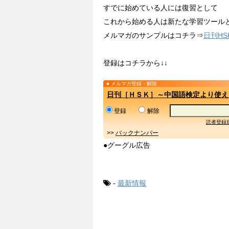
すでに始めている人には復習として
これから始める人は新たな学習ツール
メルマガのサンプルはコチラ⇒
日刊H
登録はコチラから↓↓
メルマガ登録・解除
日刊［ＨＳＫ］～中国語検定より使え
登録
解除
読者登録
>>
バックナンバー
●グーグル広告
-
最新情報