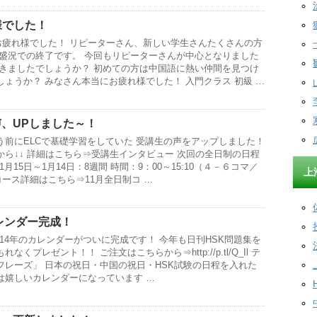
様でした！
お疲れ様でした！ リピーターさん、新しい学生さんたくさんの方
大盛況での終了です。 今回もリピーターさんが中心となりました
できましたでしょうか？ 初めての方は中国語に熱い仲間を見つけ
ょうか？ みなさん本当にお疲れ様でした！ 入門クラス 初級 …
声、UPしました～！
う前にELCで基礎学習をしていた 受講生の声をアップしました！
ら↓↓ 詳細はこちら⇒受講生インタビュー 次回の全日制の日程
月15日～1月14日：8週間 時間：9：00～15:10（４－６コマ／
上
 コース詳細はこちら⇒11月全日制コ …
カレンダー完成！
014年のカレンダーがついに完成です！ 今年も日刊HSK問題集を
くプレゼント！！ ご注文はこちらから⇒http://p.tl/Q_Il テ
フレーズ」 日本の祝日・中国の祝日・HSK試験の日程を入れた
は嬉しいカレンダーになっています …