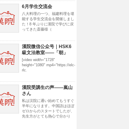
6月学生交流会
八大料理の一つ、福建料理を堪
能する学生交流会を開催しまし
た！8 年ぶりに漢院で学びに戻
ってきた斎藤様（
漢院微信公众号｜HSK6
級文法教室——「朝」
[video width="1728"
height="1080" mp4="https://elc-
rlc.
漢院受講生の声——嵐山
さん
私は汉院に通い始めてもうすぐ
半年になります。中国語はほぼ
ゼロからのスタートでしたが、
先生方がとても熱心で分かり