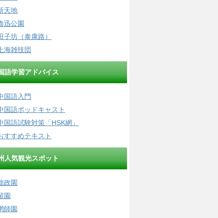
新天地
魯迅公園
田子坊（泰康路）
上海雑技団
国語学習アドバイス
中国語入門
中国語ポッドキャスト
中国語試験対策「HSK網」
おすすめテキスト
州人気観光スポット
拙政園
留園
網師園