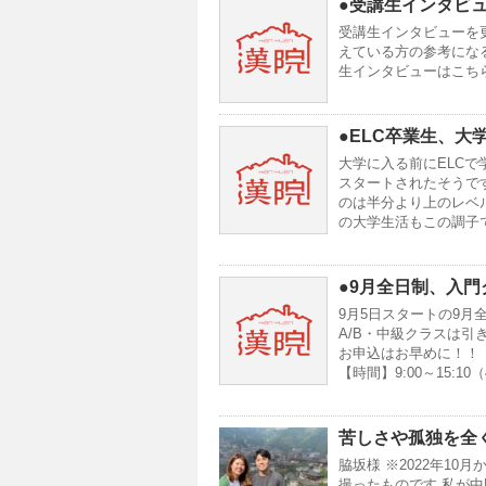
●受講生インタビ
受講生インタビューを
えている方の参考にな
生インタビューはこち
●ELC卒業生、大
大学に入る前にELCで
スタートされたそうです
のは半分より上のレベ
の大学生活もこの調子
●9月全日制、入
9月5日スタートの9月
A/B・中級クラスは
お申込はお早めに！！ 
【時間】9:00～15:1
苦しさや孤独を全
脇坂様 ※2022年1
撮ったものです 私が中