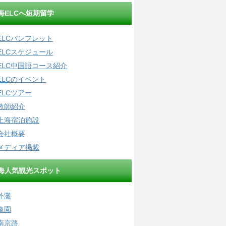
海ELCへ短期留学
ELCパンフレット
ELCスケジュール
ELC中国語コース紹介
ELCのイベント
ELCツアー
教師紹介
上海宿泊施設
会社概要
メディア掲載
海人気観光スポット
外灘
豫園
南京路