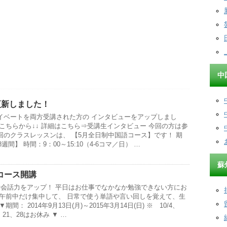
中
更新しました！
イベートを両方受講された方の インタビューをアップしまし
こちらから↓↓ 詳細はこちら⇒受講生インタビュー 今回の方は参
回のクラスレッスンは、 【5月全日制中国語コース】です！ 期
週間】 時間：9：00～15:10（4-6コマ／日） …
蘇
コース開講
活会話力をアップ！ 平日はお仕事でなかなか勉強できない方にお
の午前中だけ集中して、 日常で使う単語や言い回しを覚えて、生
： 2014年9月13日(月)～2015年3月14日(日) ※ 10/4、
14、21、28はお休み ▼ …