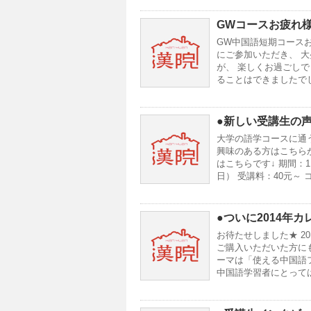
GWコースお疲れ
GW中国語短期コース
にご参加いただき、 
が、 楽しくお過ごし
ることはできましたでし
●新しい受講生の
大学の語学コースに通
興味のある方はこちらか
はこちらです↓ 期間：11
日） 受講料：40元～
●ついに2014年
お待たせしました★ 2
ご購入いただいた方にもれな
ーマは「使える中国語
中国語学習者にとって