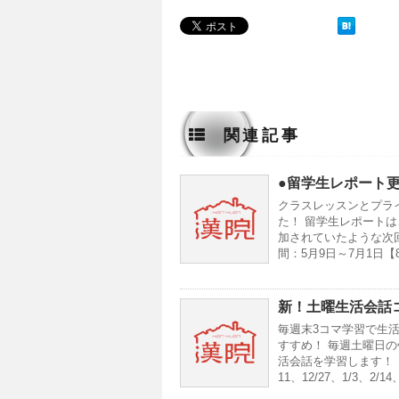
関連記事
●留学生レポート
クラスレッスンとプラ
た！ 留学生レポートは
加されていたような次
間：5月9日～7月1日【8
新！土曜生活会話
毎週末3コマ学習で生
すすめ！ 毎週土曜日
活会話を学習します！ ▼期間
11、12/27、1/3、2/