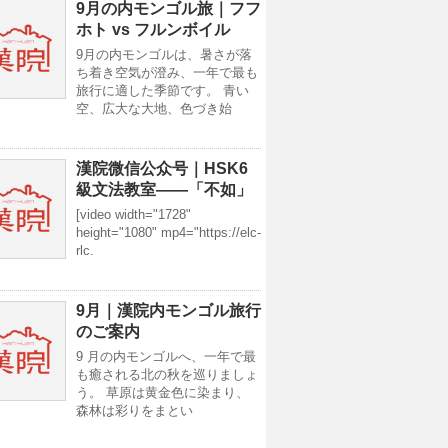
9月の内モンゴル旅｜フフ
ホト vs フルンボイル
9月の内モンゴルは、暑さが落
ち着き空気が澄み、一年で最も
旅行に適した季節です。 青い
空、広大な大地、色づき始
漢院微信公众号｜HSK6
級文法教室——「不如」
[video width="1728"
height="1080" mp4="https://elc-
rlc.
9月｜漢院内モンゴル旅行
のご案内
9 月の内モンゴルへ、一年で最
も癒される北の秋を巡りましょ
う。 草原は黄金色に染まり、
森林は彩りをまとい