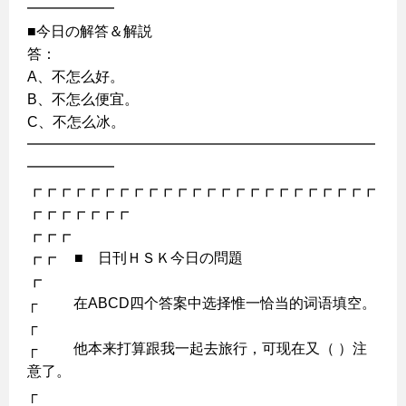
━━━━━━
■今日の解答＆解説
答：
A、不怎么好。
B、不怎么便宜。
C、不怎么冰。
━━━━━━━━━━━━━━━━━━━━━━━━
━━━━━━
┏┏┏┏┏┏┏┏┏┏┏┏┏┏┏┏┏┏┏┏┏┏┏┏
┏┏┏┏┏┏┏
┏┏┏
┏┏ ■ 日刊ＨＳＫ今日の問題
┏
┌ 在ABCD四个答案中选择惟一恰当的词语填空。
┌
┌ 他本来打算跟我一起去旅行，可现在又（ ）注
意了。
┌