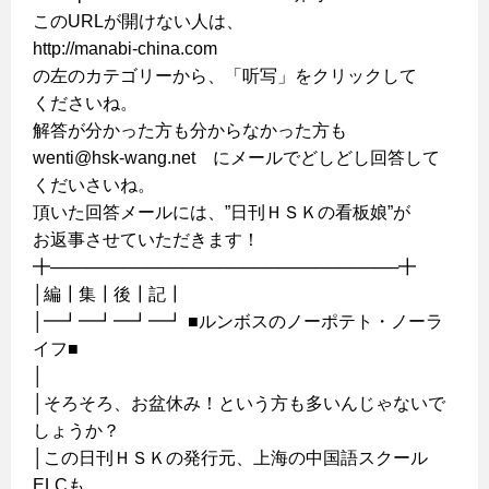
このURLが開けない人は、
http://manabi-china.com
の左のカテゴリーから、「听写」をクリックして
くださいね。
解答が分かった方も分からなかった方も
wenti@hsk-wang.net にメールでどしどし回答して
くだいさいね。
頂いた回答メールには、”日刊ＨＳＫの看板娘”が
お返事させていただきます！
╋─────────────────────────────╋
│編┃集┃後┃記┃
│━┛━┛━┛━┛ ■ルンボスのノーポテト・ノーラ
イフ■
│
│そろそろ、お盆休み！という方も多いんじゃないで
しょうか？
│この日刊ＨＳＫの発行元、上海の中国語スクール
ELCも