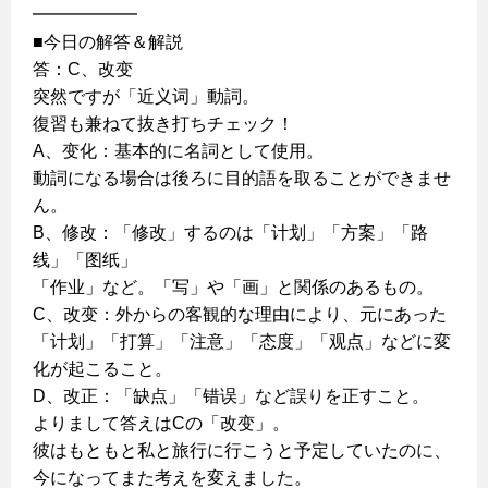
━━━━━━
■今日の解答＆解説
答：C、改变
突然ですが「近义词」動詞。
復習も兼ねて抜き打ちチェック！
A、变化：基本的に名詞として使用。
動詞になる場合は後ろに目的語を取ることができませ
ん。
B、修改：「修改」するのは「计划」「方案」「路
线」「图纸」
「作业」など。「写」や「画」と関係のあるもの。
C、改变：外からの客観的な理由により、元にあった
「计划」「打算」「注意」「态度」「观点」などに変
化が起こること。
D、改正：「缺点」「错误」など誤りを正すこと。
よりまして答えはCの「改变」。
彼はもともと私と旅行に行こうと予定していたのに、
今になってまた考えを変えました。