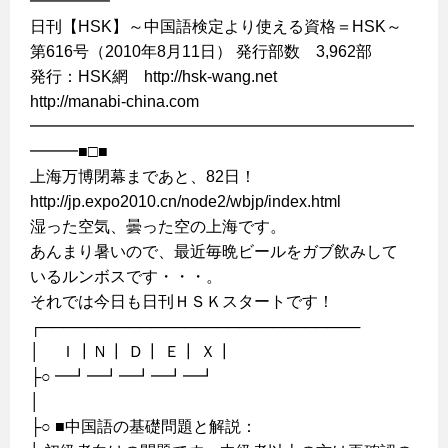
━━━━━
日刊【HSK】～中国語検定より使える資格＝HSK～
第616号（2010年8月11日） 発行部数 3,962部
発行：HSK網 http://hsk-wang.net
http://manabi-china.com
━━━━━━━━━━━━━━━━━━━━━━━━
━━━■□■
上海万博閉幕まであと、82日！
http://jp.expo2010.cn/node2/wbjp/index.html
湿った空気、曇った空の上海です。
あんまり暑いので、最近毎晩ビールをガブ飲みして
いるルンボスです・・・。
それでは今日も日刊ＨＳＫスタートです！
┌─────────────────────────────
│ Ｉ┃Ｎ┃ Ｄ┃ Ｅ┃ Ｘ┃
├○ ━┛━┛━┛━┛━┛
│
├○ ■中国語の基礎問題と解説：