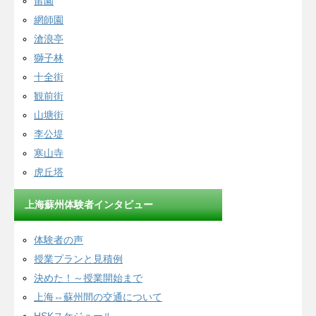
留園
網師園
滄浪亭
獅子林
十全街
観前街
山塘街
李公堤
寒山寺
虎丘塔
上海蘇州体験者インタビュー
体験者の声
授業プランと見積例
決めた！～授業開始まで
上海⇔蘇州間の交通について