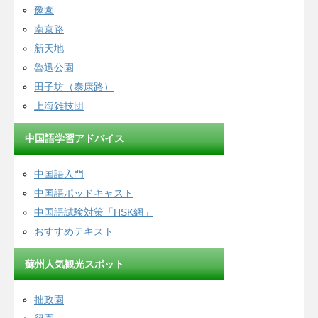
豫園
南京路
新天地
魯迅公園
田子坊（泰康路）
上海雑技団
中国語学習アドバイス
中国語入門
中国語ポッドキャスト
中国語試験対策「HSK網」
おすすめテキスト
蘇州人気観光スポット
拙政園