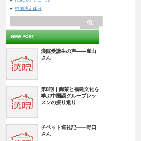
HSKスケジュール
中国法定休日
NEW POST
漢院受講生の声——嵐山
さん
第8期｜闽菜と福建文化を
学ぶ中国語グループレッ
スンの振り返り
チベット巡礼記——野口
さん