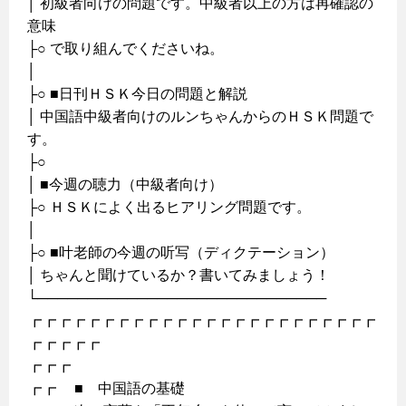
│ 初級者向けの問題です。中級者以上の方は再確認の
意味
├○ で取り組んでくださいね。
│
├○ ■日刊ＨＳＫ今日の問題と解説
│ 中国語中級者向けのルンちゃんからのＨＳＫ問題で
す。
├○
│ ■今週の聴力（中級者向け）
├○ ＨＳＫによく出るヒアリング問題です。
│
├○ ■叶老師の今週の听写（ディクテーション）
│ ちゃんと聞けているか？書いてみましょう！
└─────────────────────────────
┏┏┏┏┏┏┏┏┏┏┏┏┏┏┏┏┏┏┏┏┏┏┏┏
┏┏┏┏┏
┏┏┏
┏┏ ■ 中国語の基礎