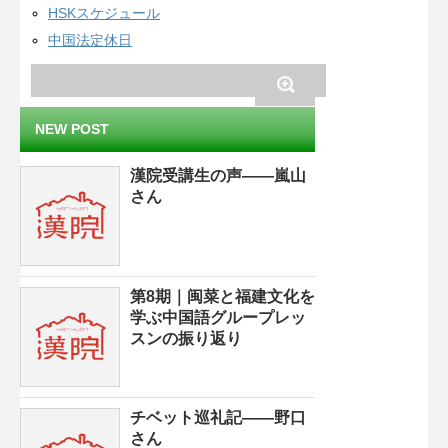
HSKスケジュール
中国法定休日
NEW POST
漢院受講生の声——嵐山
さん
第8期｜闽菜と福建文化を
学ぶ中国語グループレッ
スンの振り返り
チベット巡礼記——野口
さん