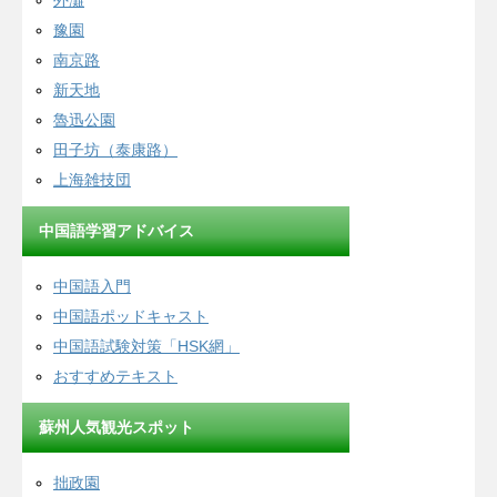
外灘
豫園
南京路
新天地
魯迅公園
田子坊（泰康路）
上海雑技団
中国語学習アドバイス
中国語入門
中国語ポッドキャスト
中国語試験対策「HSK網」
おすすめテキスト
蘇州人気観光スポット
拙政園