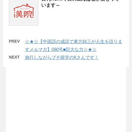
います～
PREV
☆★☆【中国語の成語で東方純三が人生を語りま
すメルマガ】080号■巨大な力☆★☆
NEXT
旅行しながらプチ留学のKさんです！