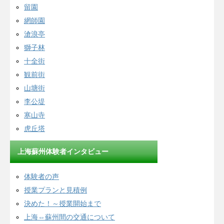
留園
網師園
滄浪亭
獅子林
十全街
観前街
山塘街
李公堤
寒山寺
虎丘塔
上海蘇州体験者インタビュー
体験者の声
授業プランと見積例
決めた！～授業開始まで
上海⇔蘇州間の交通について