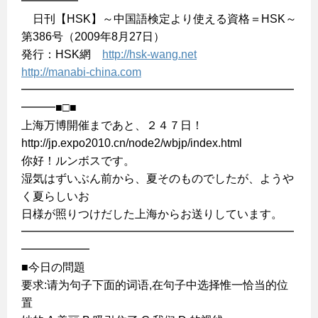
━━━━━
日刊【HSK】～中国語検定より使える資格＝HSK～
第386号（2009年8月27日）
発行：HSK網
http://hsk-wang.net
http://manabi-china.com
━━━━━━━━━━━━━━━━━━━━━━━━
━━━■□■
上海万博開催まであと、２４７日！
http://jp.expo2010.cn/node2/wbjp/index.html
你好！ルンボスです。
湿気はずいぶん前から、夏そのものでしたが、ようや
く夏らしいお
日様が照りつけだした上海からお送りしています。
━━━━━━━━━━━━━━━━━━━━━━━━
━━━━━━
■今日の問題
要求:请为句子下面的词语,在句子中选择惟一恰当的位
置