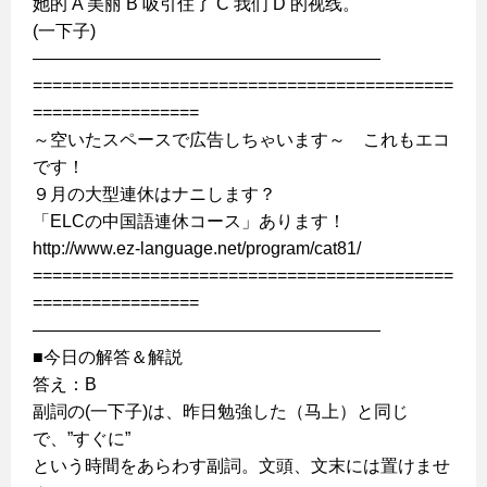
她的 A 美丽 B 吸引住了 C 我们 D 的视线。
(一下子)
————————————————————
===========================================
=================
～空いたスペースで広告しちゃいます～ これもエコ
です！
９月の大型連休はナニします？
「ELCの中国語連休コース」あります！
http://www.ez-language.net/program/cat81/
===========================================
=================
————————————————————
■今日の解答＆解説
答え：B
副詞の(一下子)は、昨日勉強した（马上）と同じ
で、”すぐに”
という時間をあらわす副詞。文頭、文末には置けませ