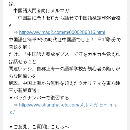
は、
中国語入門者向けメルマガ
「中国語に恋！ゼロから話せて中国語検定HSK合格
v 」
⇒
http://www.mag2.com/m/0000286316.html
中国語は簡単!!今の時代は中国語でしょ！1日1問5分で
問題を解く
だけ。「中国語力養成ギプス」で汗をカキカキ覚えれ
ば話せること
間違いナシ。自称上海一の語学学校が初心者の陥りが
ちな間違いを
解説。中国上海から無料を超えたクオリティを東方純
三が新鮮直送！
▼バックナンバーで復習する
⇒
http://www.shanghai-elc.com/メルマガ-日刊ｈｓ
ｋ/
▼ご意見、ご質問はこちらへ