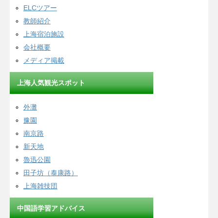
ELCツアー
教師紹介
上海宿泊施設
会社概要
メディア掲載
上海人気観光スポット
外灘
豫園
南京路
新天地
魯迅公園
田子坊（泰康路）
上海雑技団
中国語学習アドバイス