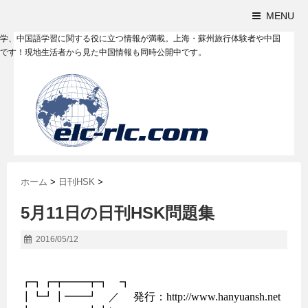
MENU
学、中国語学習に関する役に立つ情報が満載。上海・蘇州旅行体験者や中国
です！現地生活者から見た中国情報も同時公開中です。
ホーム
>
日刊HSK
>
5月11日の日刊HSK問題集
2016/05/12
┏┓┏┳━━┳┓　┓

┃┗┛┃━━┛　／     発行：http://www.hanyuansh.net
