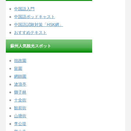
中国語入門
中国語ポッドキャスト
中国語試験対策「HSK網」
おすすめテキスト
蘇州人気観光スポット
拙政園
留園
網師園
滄浪亭
獅子林
十全街
観前街
山塘街
李公堤