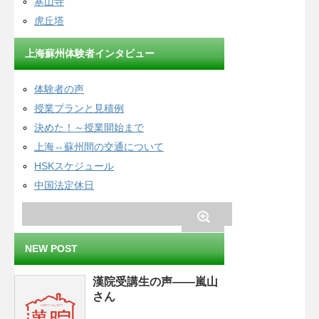
寒山寺
虎丘塔
上海蘇州体験者インタビュー
体験者の声
授業プランと見積例
決めた！～授業開始まで
上海⇔蘇州間の交通について
HSKスケジュール
中国法定休日
NEW POST
漢院受講生の声——嵐山
さん