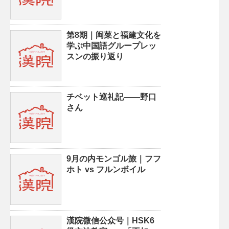
第8期｜闽菜と福建文化を
学ぶ中国語グループレッ
スンの振り返り
チベット巡礼記——野口
さん
9月の内モンゴル旅｜フフ
ホト vs フルンボイル
漢院微信公众号｜HSK6