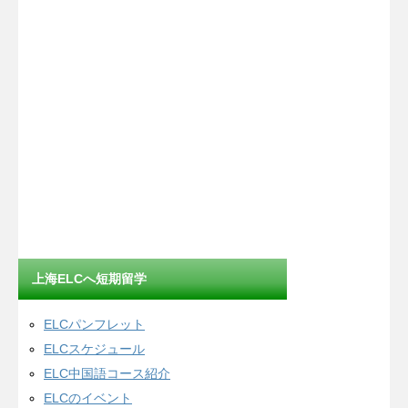
上海ELCへ短期留学
ELCパンフレット
ELCスケジュール
ELC中国語コース紹介
ELCのイベント