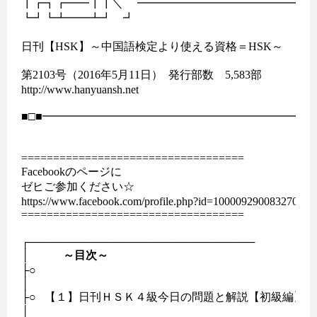
┃┏┓┏━━┃┃＼　 ━━━━━━━━━━━━━━━━■□
┗┛┗┻━━┻┛　┛

日刊【HSK】～中国語検定より使える資格＝HSK～

第2103号（2016年5月11日）  発行部数　5,583部

http://www.hanyuansh.net

■□■━━━━━━━━━━━━━━━━━━━━━━━━━
===================================

Facebookのページに

ゼヒご参加ください☆

https://www.facebook.com/profile.php?id=100009290083270&fref
===================================

┌─────────────────────────────

│　　　
～目次～
├○　　                             

│

├○   【１】日刊ＨＳＫ４級今日の問題と解説【初級編】

│                                            　　　　　　
