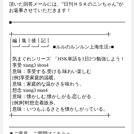
頂いた回答メールには、”日刊ＨＳＫのニンちゃん”が

お返事させていただきます！

■━━━━━━━━━━━━━━━━━━━━━━━━━━
╋────────────────────────────╋

│編┃集┃後┃記┃                                          

│━┛━┛━┛━┛  ■ルルのルンルン上海生活♪■  

│                                                         

│気まぐれシリーズ  「HSK単語を1日2つ勉強しよう！」

│享受 xiang3 shou4

│意味：享受する.受ける.味わい楽しむ

│[例]享受家庭的温暖。

│意味：家庭的な温かさを味わう。

│想念 xiang3 nian4

│意味：懐かしむ.懐かしがる.恋しがる

│[例]时时想念着故乡。

│意味：いつもふるさとを懐かしがっている。

╋────────────────────────────╋

━━━━━━━━━━━━━━━━━━━━━━━━━━
▼ご意見、ご質問はこちらへ
