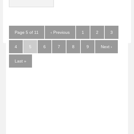
Page 5 of 11
‹ Previous
1
2
3
4
5
6
7
8
9
Next ›
Last »