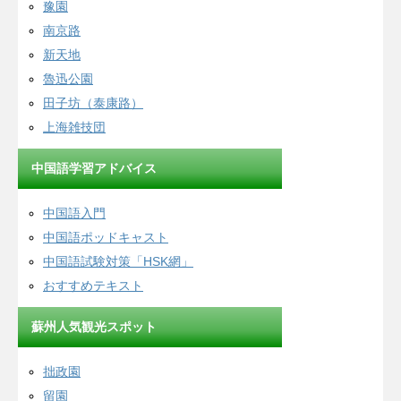
豫園
南京路
新天地
魯迅公園
田子坊（泰康路）
上海雑技団
中国語学習アドバイス
中国語入門
中国語ポッドキャスト
中国語試験対策「HSK網」
おすすめテキスト
蘇州人気観光スポット
拙政園
留園