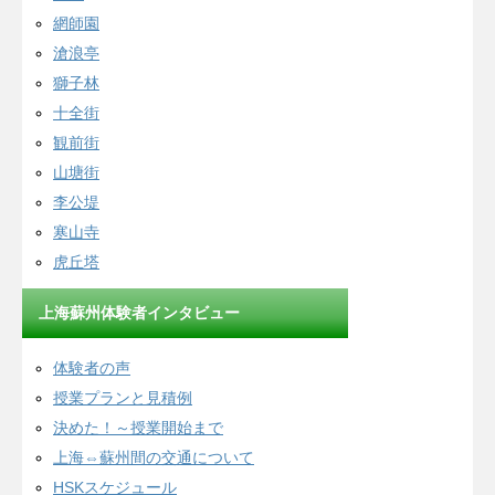
網師園
滄浪亭
獅子林
十全街
観前街
山塘街
李公堤
寒山寺
虎丘塔
上海蘇州体験者インタビュー
体験者の声
授業プランと見積例
決めた！～授業開始まで
上海⇔蘇州間の交通について
HSKスケジュール