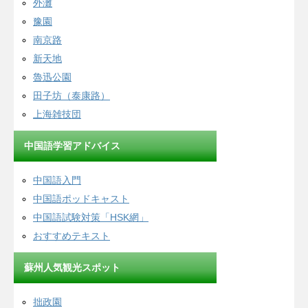
外灘
豫園
南京路
新天地
魯迅公園
田子坊（泰康路）
上海雑技団
中国語学習アドバイス
中国語入門
中国語ポッドキャスト
中国語試験対策「HSK網」
おすすめテキスト
蘇州人気観光スポット
拙政園