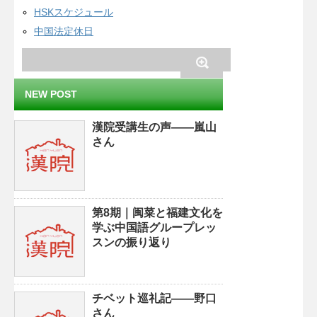
HSKスケジュール
中国法定休日
NEW POST
漢院受講生の声——嵐山
さん
第8期｜闽菜と福建文化を
学ぶ中国語グループレッ
スンの振り返り
チベット巡礼記——野口
さん