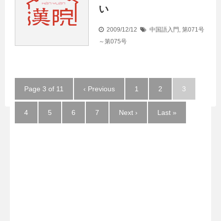
い
2009/12/12
中国語入門
,
第071号
～第075号
Page 3 of 11
‹ Previous
1
2
3
4
5
6
7
Next ›
Last »