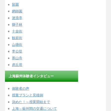
留園
網師園
滄浪亭
獅子林
十全街
観前街
山塘街
李公堤
寒山寺
虎丘塔
上海蘇州体験者インタビュー
体験者の声
授業プランと見積例
決めた！～授業開始まで
上海⇔蘇州間の交通について