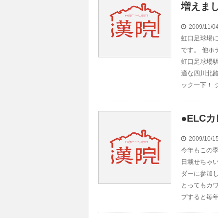
増えま
2009/11/
虹口足球場
です。 他ホ
虹口足球場
適な四川北
ック一下！ 
●ELC
2009/10/
今年もこの
日載せちゃ
ダーに参加し
とってもカ
プすると毎年