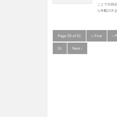
ことで今回
ら年配の方ま
Page 50 of 51
« First
‹ 
51
Next ›