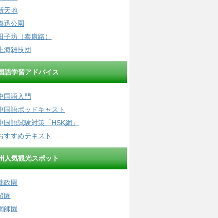
新天地
魯迅公園
田子坊（泰康路）
上海雑技団
国語学習アドバイス
中国語入門
中国語ポッドキャスト
中国語試験対策「HSK網」
おすすめテキスト
州人気観光スポット
拙政園
留園
網師園