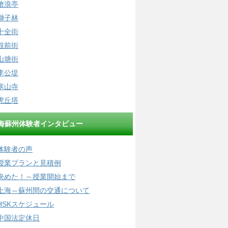
滄浪亭
獅子林
十全街
観前街
山塘街
李公堤
寒山寺
虎丘塔
海蘇州体験者インタビュー
体験者の声
授業プランと見積例
決めた！～授業開始まで
上海⇔蘇州間の交通について
HSKスケジュール
中国法定休日