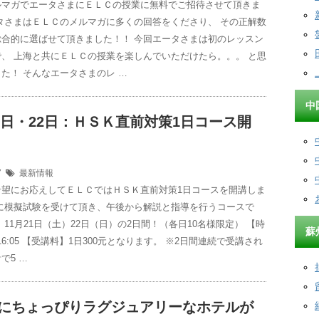
ルマガでエータさまにＥＬＣの授業に無料でご招待させて頂きま
タさまはＥＬＣのメルマガに多くの回答をくださり、 その正解数
総合的に選ばせて頂きました！！ 今回エータさまは初のレッスン
、 上海と共にＥＬＣの授業を楽しんでいただけたら。。。 と思
た！ そんなエータさまのレ …
中
21日・22日：ＨＳＫ直前対策1日コース開
07
最新情報
希望にお応えしてＥＬＣではＨＳＫ直前対策1日コースを開講しま
中に模擬試験を受けて頂き、午後から解説と指導を行うコースで
】11月21日（土）22日（日）の2日間！（各日10名様限定） 【時
蘇
～16:05 【受講料】1日300元となります。 ※2日間連続で受講され
で5 …
Ｃにちょっぴりラグジュアリーなホテルが