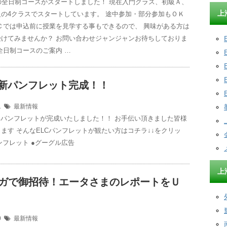
の全日制コースがスタートしました！ 現在入門クラス、初級Ａ、
上
の4クラスでスタートしています。 途中参加・部分参加もＯＫ
Ｃでは申込前に授業を見学する事もできるので、 興味がある方は
受けてみませんか？ お問い合わせジャンジャンお待ちしておりま
月全日制コースのご案内 …
の新パンフレット完成！！
11
最新情報
いパンフレットが完成いたしました！！ お手伝い頂きました皆様
ます そんなELCパンフレットが観たい方はコチラ↓↓をクリッ
パンフレット ●グーグル広告
上
マガで御招待！エータさまのレポートをＵ
10
最新情報