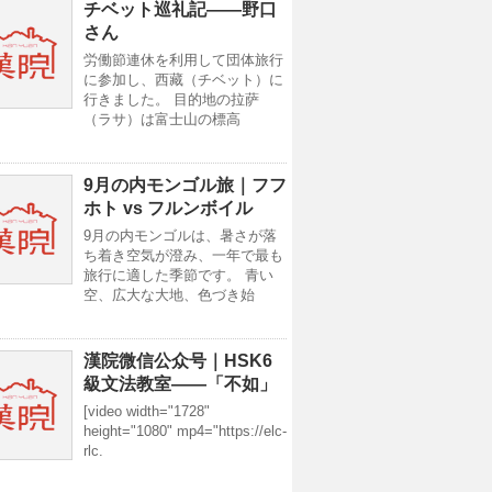
チベット巡礼記——野口
さん
労働節連休を利用して団体旅行
に参加し、西藏（チベット）に
行きました。 目的地の拉萨
（ラサ）は富士山の標高
9月の内モンゴル旅｜フフ
ホト vs フルンボイル
9月の内モンゴルは、暑さが落
ち着き空気が澄み、一年で最も
旅行に適した季節です。 青い
空、広大な大地、色づき始
漢院微信公众号｜HSK6
級文法教室——「不如」
[video width="1728"
height="1080" mp4="https://elc-
rlc.