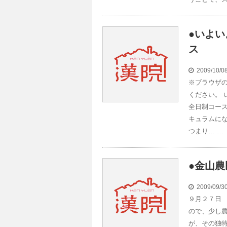
●いよい
ス
2009/10/
※ブラウザのJ
ください。 
全日制コー
キュラムにな
つまり… …
●金山農
2009/09/
９月２７日
ので、少し
が、その独