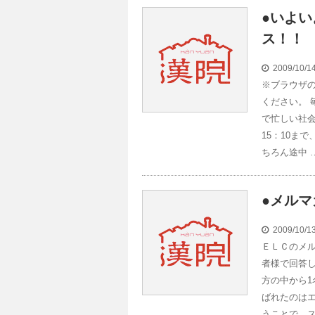
●いよ
ス！！
2009/10/
※ブラウザのJ
ください。 
で忙しい社会
15：10ま
ちろん途中 
●メル
2009/10/
ＥＬＣのメル
者様で回答
方の中から1
ばれたのは
うことで、ス