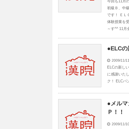
今回も11月
初級Ｂ、中級
です！ ＥＬ
体験授業を
～す^^ 11
●ELC
2009/11/
ELCの新し
に感謝いたし
ク！ ELC
●メル
Ｐ！！
2009/11/