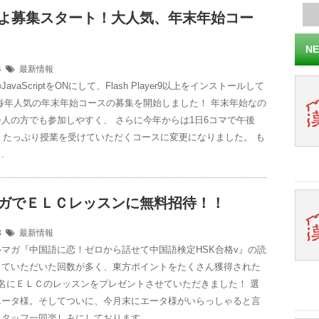
いよ募集スタート！大人気、年末年始コー
NE
14
最新情報
avaScriptをONにして、Flash Player9以上をインストールして
毎年人気の年末年始コースの募集を開始しました！ 年末年始なの
人の方でも参加しやすく、 さらに今年からは1日6コマで午後
で、たっぷり授業を受けていただくコースに変更になりました。 も
…
マガでＥＬＣレッスンに無料招待！！
13
最新情報
マガ『中国語に恋！ゼロから話せて中国語検定HSK合格v』の読
していただいた回数が多く、東方ポイントをたくさん獲得された
名にＥＬＣのレッスンをプレゼントさせていただきました！ 選
エータ様。そしてついに、今月末にエータ様がいらっしゃると言
タッフ一同楽しみにしております …