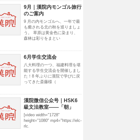
9月｜漢院内モンゴル旅行
のご案内
9 月の内モンゴルへ、一年で最
も癒される北の秋を巡りましょ
う。 草原は黄金色に染まり、
森林は彩りをまとい
6月学生交流会
八大料理の一つ、福建料理を堪
能する学生交流会を開催しまし
た！8 年ぶりに漢院で学びに戻
ってきた斎藤様（
漢院微信公众号｜HSK6
級文法教室——「朝」
[video width="1728"
height="1080" mp4="https://elc-
rlc.