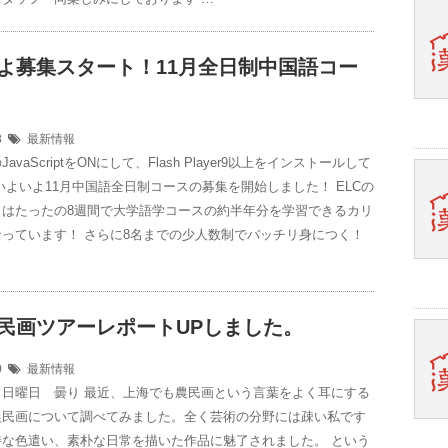
よ募集スタート！11月全日制中国語コー
08
最新情報
avaScriptをONにして、Flash Player9以上をインストールして
いよいよ11月中国語全日制コースの募集を開始しました！ ELCの
スはたったの8週間で大学語学コースの約半年分を学習できるカリ
っています！ さらに8名までの少人数制でバッチリ身につく！
民画ツアーレポートUPしました。
30
最新情報
 日曜日 曇り 最近、上海でも農民画という言葉をよく耳にする
農民画について調べてみました。全く芸術の分野には疎い私です
特な色遣い、素朴な日常を描いた作品に魅了されました。 という