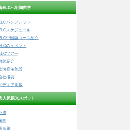
海ELCへ短期留学
ELCパンフレット
ELCスケジュール
ELC中国語コース紹介
ELCのイベント
ELCツアー
教師紹介
上海宿泊施設
会社概要
メディア掲載
海人気観光スポット
外灘
豫園
南京路