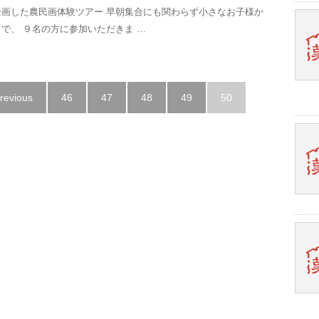
企画した農民画体験ツアー 早朝集合にも関わらず小さなお子様か
で、 ９名の方に参加いただきま …
Previous
46
47
48
49
50