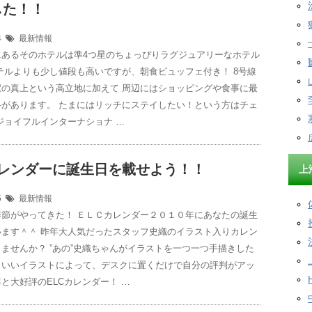
した！！
04
最新情報
にあるそのホテルは準4つ星のちょっぴりラグジュアリーなホテル
テルよりも少し値段も高いですが、朝食ビュッフェ付き！ 8号線
駅の真上という高立地に加えて 周辺にはショッピングや食事に最
路があります。 たまにはリッチにステイしたい！という方はチェ
ジョイフルインターナショナ …
カレンダーに誕生日を載せよう！！
上
15
最新情報
季節がやってきた！ ＥＬＣカレンダー２０１０年にあなたの誕生
います＾＾ 昨年大人気だったスタッフ史織のイラスト入りカレン
ませんか？ ”あの”史織ちゃんがイラストを一つ一つ手描きした
ワいいイラストによって、デスクに置くだけで自分の評判がアッ
と大好評のELCカレンダー！ …