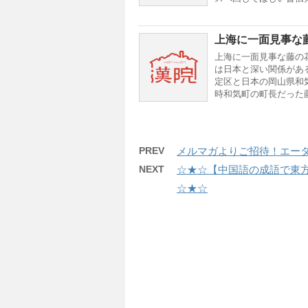
上海に一面見事な
上海に一面見事な藤の
は日本と深い関係があ
定区と日本の岡山県和気
時和気町の町長だった藤
PREV
メルマガよりご招待！エー
NEXT
☆★☆【中国語の成語で東方
☆★☆