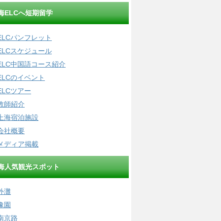
海ELCへ短期留学
ELCパンフレット
ELCスケジュール
ELC中国語コース紹介
ELCのイベント
ELCツアー
教師紹介
上海宿泊施設
会社概要
メディア掲載
海人気観光スポット
外灘
豫園
南京路