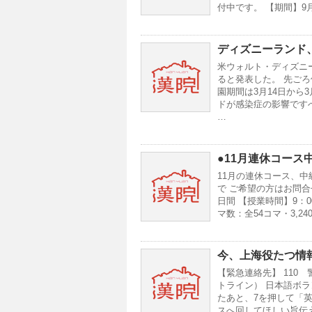
付中です。 【期間】9月
ディズニーランド
米ウォルト・ディズニ
ると発表した。 先ご
園期間は3月14日から
ドが感染症の影響です
…
●11月連休コース
11月の連休コース、
で ご希望の方はお問合せ
日間 【授業時間】9：0
マ数：全54コマ・3,2
今、上海役たつ情
【緊急連絡先】 110 
トライン） 日本語ボラ
たあと、7を押して「
スへ回してほしい旨伝