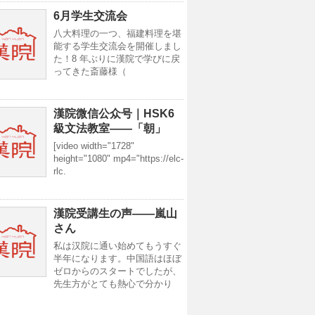
6月学生交流会
八大料理の一つ、福建料理を堪
能する学生交流会を開催しまし
た！8 年ぶりに漢院で学びに戻
ってきた斎藤様（
漢院微信公众号｜HSK6
級文法教室——「朝」
[video width="1728"
height="1080" mp4="https://elc-
rlc.
漢院受講生の声——嵐山
さん
私は汉院に通い始めてもうすぐ
半年になります。中国語はほぼ
ゼロからのスタートでしたが、
先生方がとても熱心で分かり