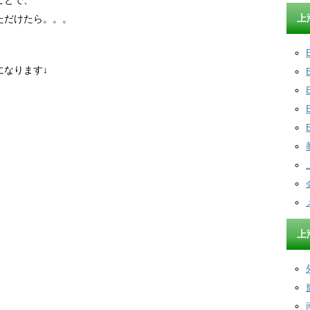
ことで、
上
ただけたら。。。
になります↓
上