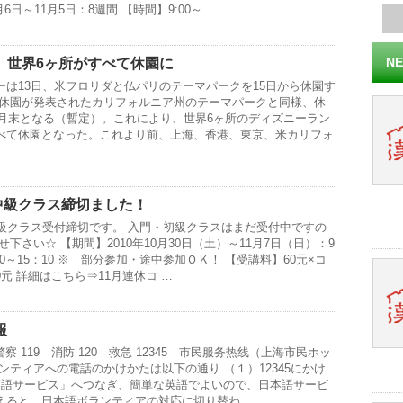
6日～11月5日：8週間 【時間】9:00～ …
NE
、世界6ヶ所がすべて休園に
ーは13日、米フロリダと仏パリのテーマパークを15日から休園す
ろ休園が発表されたカリフォルニア州のテーマパークと同様、休
3月末となる（暫定）。これにより、世界6ヶ所のディズニーラン
べて休園となった。これより前、上海、香港、東京、米カリフォ
中級クラス締切ました！
中級クラス受付締切です。 入門・初級クラスはまだ受付中ですの
下さい☆ 【期間】2010年10月30日（土）～11月7日（日）：9
0～15：10 ※ 部分参加・途中参加ＯＫ！ 【受講料】60元×コ
40元 詳細はこちら⇒11月連休コ …
報
警察 119 消防 120 救急 12345 市民服务热线（上海市民ホッ
ンティアへの電話のかけかたは以下の通り （１）12345にかけ
英語サービス」へつなぎ、簡単な英語でよいので、日本語サービ
えると、日本語ボランティアの対応に切り替わ …