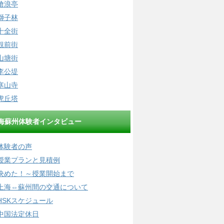
滄浪亭
獅子林
十全街
観前街
山塘街
李公堤
寒山寺
虎丘塔
海蘇州体験者インタビュー
体験者の声
授業プランと見積例
決めた！～授業開始まで
上海⇔蘇州間の交通について
HSKスケジュール
中国法定休日