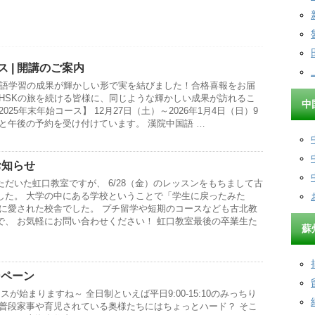
ス | 開講のご案内
中国語学習の成果が輝かしい形で実を結びました！合格喜報をお届
もHSKの旅を続ける皆様に、同じような輝かしい成果が訪れるこ
中
025年末年始コース】 12月27日（土）～2026年1月4日（日）9
と午後の予約を受け付けています。 漢院中国語 …
お知らせ
だいた虹口教室ですが、 6/28（金）のレッスンをもちまして古
した。 大学の中にある学校ということで「学生に戻ったみた
様に愛された校舎でした。 プチ留学や短期のコースなども古北教
で、 お気軽にお問い合わせください！ 虹口教室最後の卒業生た
蘇
ンペーン
が始まりますね～ 全日制といえば平日9:00-15:10のみっちり
し普段家事や育児されている奥様たちにはちょっとハード？ そこ