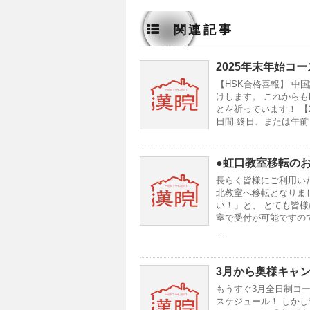
関連記事
2025年末年始コー
【HSK合格喜報】 
けします。 これから
とを祈っています！ 【2
日間 終日、または午前
●虹口教室移転の
長らく皆様にご利用いた
北教室へ移転となりま
い！」と、 とても皆
室で受付が可能ですの
…
3月から奥様キャ
もうすぐ3月全日制コース
スケジュール！ しか