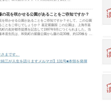
藤の花を咲かせる公園があることをご存知ですか？
花を咲かせる公園があることをご存知ですか？そして、この公園
ることをご存じでしょうか？ 嘉定紫藤园 この公園は、上海市嘉
町の友好都市提携を記念して1997年9月につくられました。当
本道生氏は、和気町の紫藤公園から藤の花30種、約120株を …
タさまです。
純三が人生を語りますメルマガ】131号■本領を発揮