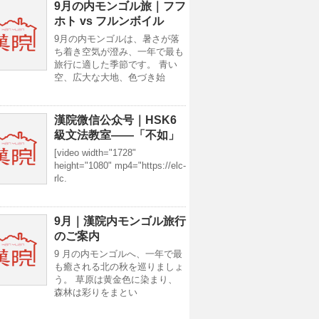
9月の内モンゴル旅｜フフ
ホト vs フルンボイル
9月の内モンゴルは、暑さが落
ち着き空気が澄み、一年で最も
旅行に適した季節です。 青い
空、広大な大地、色づき始
漢院微信公众号｜HSK6
級文法教室——「不如」
[video width="1728"
height="1080" mp4="https://elc-
rlc.
9月｜漢院内モンゴル旅行
のご案内
9 月の内モンゴルへ、一年で最
も癒される北の秋を巡りましょ
う。 草原は黄金色に染まり、
森林は彩りをまとい