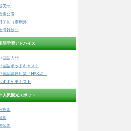
新天地
魯迅公園
田子坊（泰康路）
上海雑技団
国語学習アドバイス
中国語入門
中国語ポッドキャスト
中国語試験対策「HSK網」
おすすめテキスト
州人気観光スポット
拙政園
留園
網師園