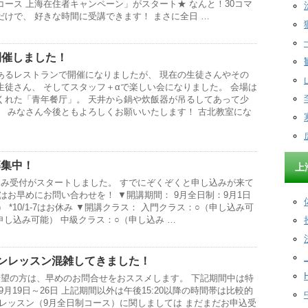
ース 上海在住者キャンペーン」がスタート★ なんと！30コマ
けで、 好きな時間に受講できます！ まさに全日 …
開催しました！
あるレストランで開催になりましたが、 現在の生徒さんやその
生徒さん、 そしてスタッフ＋αで楽しい会になりました。 会場は
くれた「青年餐厅」。 天井から鍋や炊飯器が吊るしてあって少
。 みなさん今後ともよろしくお願いいたします！ 古北教室にな
募集中！
上
込み受付がスタートしました。 すでにぞくぞくと申し込みが来て
はお早めにお問い合わせを！ ▼開講期間： 9月全日制：9月1日
） *10/1-7はお休み ▼開講クラス： 入門クラス：○（申し込み可
申し込み可能） 中級クラス：○（申し込み …
マンレッスン混雑してきました！
希望の方は、早めのお問合せをおススメします。 下記期間中は特
月19日～26日 上記期間以外は午後15:20以降の時間帯は比較的
スレッスン（9月全日制コース）に関しましては まだまだお申込受