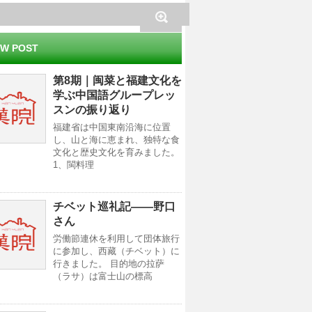
W POST
第8期｜闽菜と福建文化を
学ぶ中国語グループレッ
スンの振り返り
福建省は中国東南沿海に位置
し、山と海に恵まれ、独特な食
文化と歴史文化を育みました。
1、閩料理
チベット巡礼記——野口
さん
労働節連休を利用して団体旅行
に参加し、西藏（チベット）に
行きました。 目的地の拉萨
（ラサ）は富士山の標高