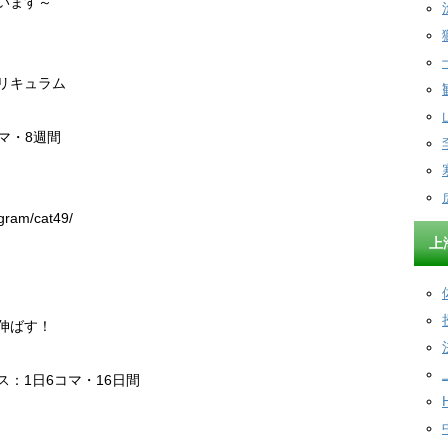
ゃいます～
リキュラム
マ・8週間
日
ram/cat49/
上
伸ばす！
：1日6コマ・16日間
日