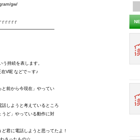
gram/gw/
┌┌┌┌┌┌
NE
━━━━━━━━━━━━━
いう持続を表します。
在V呢 などで～す♪
っと前から今現在」やってい
電話しようと考えているところ
ょうど」やっている動作に対
うど君に電話しようと思ってたよ！
合わさったもの☆