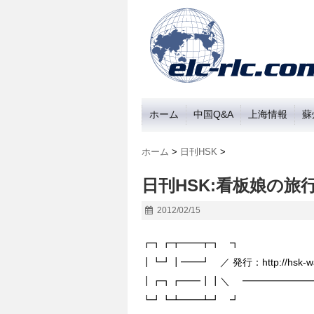
ホーム
中国Q&A
上海情報
蘇
ホーム
>
日刊HSK
>
日刊HSK:看板娘の旅行
2012/02/15
┏┓┏┳━━┳┓ ┓
┃┗┛┃━━┛ ／ 発行：http://hsk-wa
┃┏┓┏━━┃┃＼ ━━━━━━━━
┗┛┗┻━━┻┛ ┛