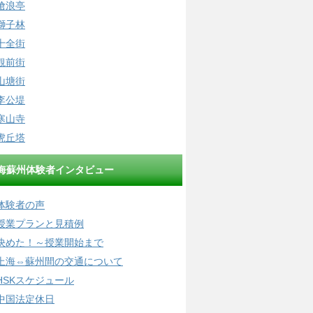
滄浪亭
獅子林
十全街
観前街
山塘街
李公堤
寒山寺
虎丘塔
海蘇州体験者インタビュー
体験者の声
授業プランと見積例
決めた！～授業開始まで
上海⇔蘇州間の交通について
HSKスケジュール
中国法定休日