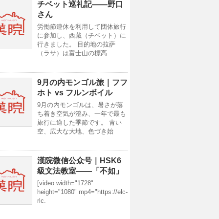
チベット巡礼記——野口
さん
労働節連休を利用して団体旅行
に参加し、西藏（チベット）に
行きました。 目的地の拉萨
（ラサ）は富士山の標高
9月の内モンゴル旅｜フフ
ホト vs フルンボイル
9月の内モンゴルは、暑さが落
ち着き空気が澄み、一年で最も
旅行に適した季節です。 青い
空、広大な大地、色づき始
漢院微信公众号｜HSK6
級文法教室——「不如」
[video width="1728"
height="1080" mp4="https://elc-
rlc.