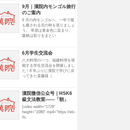
9月｜漢院内モンゴル旅行
のご案内
9 月の内モンゴルへ、一年で最
も癒される北の秋を巡りましょ
う。 草原は黄金色に染まり、
森林は彩りをまとい
6月学生交流会
八大料理の一つ、福建料理を堪
能する学生交流会を開催しまし
た！8 年ぶりに漢院で学びに戻
ってきた斎藤様（
漢院微信公众号｜HSK6
級文法教室——「朝」
[video width="1728"
height="1080" mp4="https://elc-
rlc.