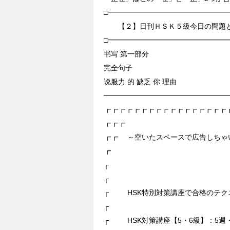
□━━━━━━━━━━━━━━━━━
【２】日刊ＨＳＫ５級今日の問題と
□━━━━━━━━━━━━━━━━━
书写 第一部分
完全句子
说服力 的 缺乏 你 理由
━━━━━━━━━━━━━━━━━
┏┏┏┏┏┏┏┏┏┏┏┏┏┏┏┏┏
┏┏┏
┏┏ ～空いたスペースで広告しち
┏
┌
┌
┌ HSK特別対策講座で合格のテク
┌
┌ HSK対策講座【5・6級】：5週