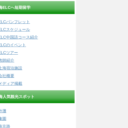
海ELCへ短期留学
ELCパンフレット
ELCスケジュール
ELC中国語コース紹介
ELCのイベント
ELCツアー
教師紹介
上海宿泊施設
会社概要
メディア掲載
海人気観光スポット
外灘
豫園
南京路