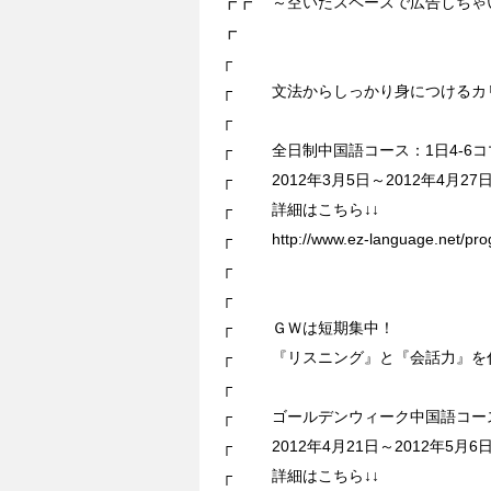
┏┏ ～空いたスペースで広告しち
┏
┌
┌ 文法からしっかり身につけるカ
┌
┌ 全日制中国語コース：1日4-6コ
┌ 2012年3月5日～2012年4月27
┌ 詳細はこちら↓↓
┌ http://www.ez-language.net/prog
┌
┌
┌ ＧＷは短期集中！
┌ 『リスニング』と『会話力』を
┌
┌ ゴールデンウィーク中国語コース
┌ 2012年4月21日～2012年5月6
┌ 詳細はこちら↓↓