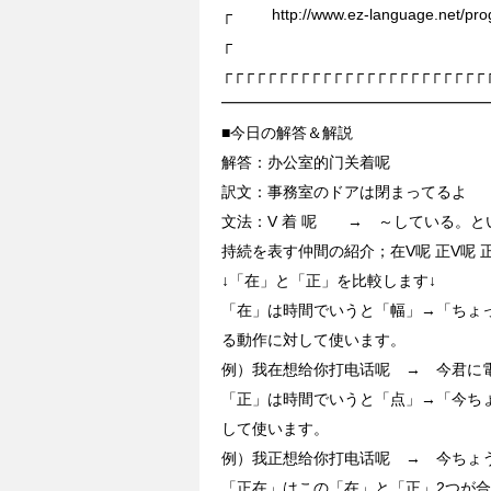
┌ http://www.ez-language.net/pro
┌
┌┌┌┌┌┌┌┌┌┌┌┌┌┌┌┌┌┌┌┌┌┌┌┌
━━━━━━━━━━━━━━━━━
■今日の解答＆解説
解答：办公室的门关着呢
訳文：事務室のドアは閉まってるよ
文法：V 着 呢 → ～している。と
持続を表す仲間の紹介；在V呢 正V呢 正
↓「在」と「正」を比較します↓
「在」は時間でいうと「幅」→「ちょ
る動作に対して使います。
例）我在想给你打电话呢 → 今君に
「正」は時間でいうと「点」→「今ち
して使います。
例）我正想给你打电话呢 → 今ちょ
「正在」はこの「在」と「正」2つが