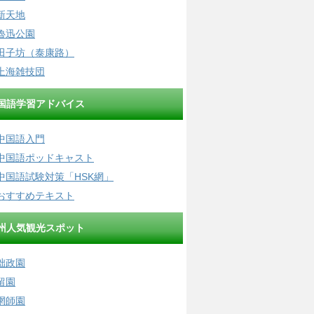
新天地
魯迅公園
田子坊（泰康路）
上海雑技団
国語学習アドバイス
中国語入門
中国語ポッドキャスト
中国語試験対策「HSK網」
おすすめテキスト
州人気観光スポット
拙政園
留園
網師園