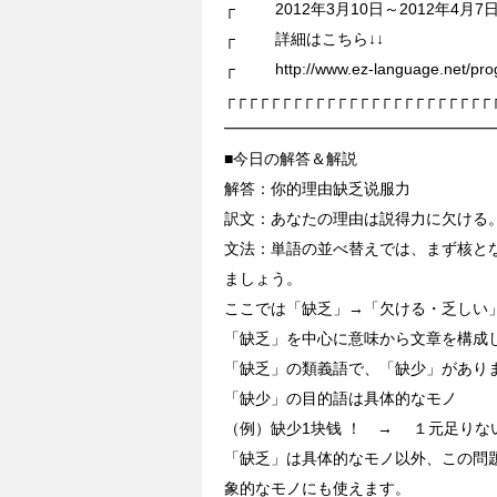
┌ 2012年3月10日～2012年4月7
┌ 詳細はこちら↓↓
┌ http://www.ez-language.net/prog
┌┌┌┌┌┌┌┌┌┌┌┌┌┌┌┌┌┌┌┌┌┌┌┌
━━━━━━━━━━━━━━━━━
■今日の解答＆解説
解答：你的理由缺乏说服力
訳文：あなたの理由は説得力に欠ける
文法：単語の並べ替えでは、まず核と
ましょう。
ここでは「缺乏」→「欠ける・乏しい
「缺乏」を中心に意味から文章を構成
「缺乏」の類義語で、「缺少」があり
「缺少」の目的語は具体的なモノ
（例）缺少1块钱 ！ → １元足りな
「缺乏」は具体的なモノ以外、この問
象的なモノにも使えます。