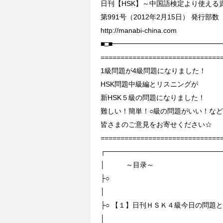
日刊【HSK】～中国語検定より使える資
第991号（2012年2月15日） 発行部数 
http://manabi-china.com
■□■━━━━━━━━━━━━━━━
==============================
1級問題が4級問題になりました！
HSK問題中級編とリスニングが
新HSK５級の問題になりました！
難しい！簡単！○級の問題がいい！など
皆さまのご意見をお寄せください☆
==============================
┌───────────────────────
│ ～目录～
├○
│
├○ 【１】日刊ＨＳＫ４級今日の問題
│