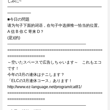
しみに~
━━━━━━━━━━━━━━━━━━━━━━━━
━━━━━━
■今日の問題
请为句子下面的词语，在句子中选择惟一恰当的位置。
A 信 B 你 C 寄来 D？
(是)(的)
————————————————————
===========================================
=================
～空いたスペースで広告しちゃいます～ これもエコ
です！
今年の3月の連休はナニします？
「ELCの3月連休コース」あります！
http://www.ez-language.net/program/cat81/
===========================================
=================
————————————————————