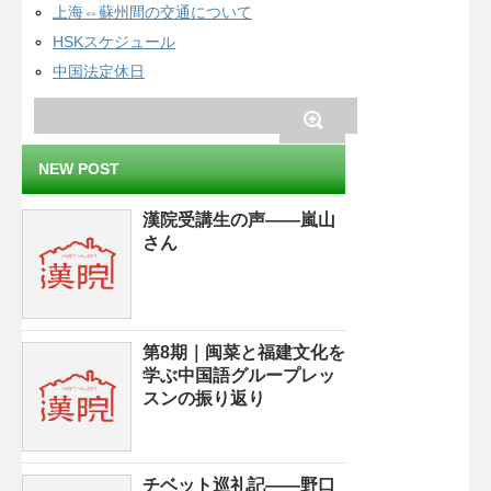
上海⇔蘇州間の交通について
HSKスケジュール
中国法定休日
NEW POST
漢院受講生の声——嵐山
さん
第8期｜闽菜と福建文化を
学ぶ中国語グループレッ
スンの振り返り
チベット巡礼記——野口