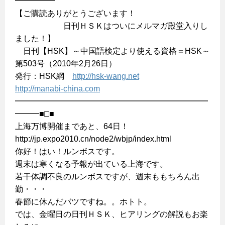
━━━━━
【ご購読ありがとうございます！
日刊ＨＳＫはついにメルマガ殿堂入りし
ました！】
日刊【HSK】～中国語検定より使える資格＝HSK～
第503号（2010年2月26日）
発行：HSK網
http://hsk-wang.net
http://manabi-china.com
━━━━━━━━━━━━━━━━━━━━━━━━
━━━■□■
上海万博開催まであと、64日！
http://jp.expo2010.cn/node2/wbjp/index.html
你好！はい！ルンボスです。
週末は寒くなる予報が出ている上海です。
若干体調不良のルンボスですが、週末ももちろん出
勤・・・
春節に休んだバツですね。。ホトト。
では、金曜日の日刊ＨＳＫ、ヒアリングの解説もお楽