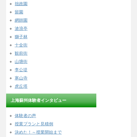
拙政園
留園
網師園
滄浪亭
獅子林
十全街
観前街
山塘街
李公堤
寒山寺
虎丘塔
上海蘇州体験者インタビュー
体験者の声
授業プランと見積例
決めた！～授業開始まで