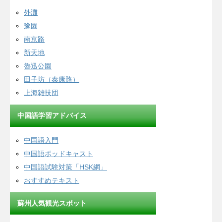
外灘
豫園
南京路
新天地
魯迅公園
田子坊（泰康路）
上海雑技団
中国語学習アドバイス
中国語入門
中国語ポッドキャスト
中国語試験対策「HSK網」
おすすめテキスト
蘇州人気観光スポット