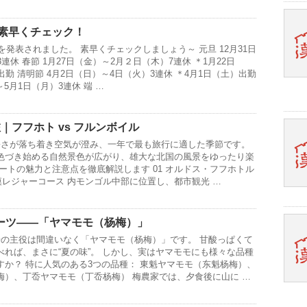
を素早くチェック！
を発表されました。 素早くチェックしましょう～ 元旦 12月31日
連休 春節 1月27日（金）～2月２日（木）7連休 ＊1月22日
勤 清明節 4月2日（日）～4日（火）3連休 ＊4月1日（土）出勤
～5月1日（月）3連休 端 …
｜フフホト vs フルンボイル
暑さが落ち着き空気が澄み、一年で最も旅行に適した季節です。
色づき始める自然景色が広がり、雄大な北国の風景をゆったり楽
ートの魅力と注意点を徹底解説します 01 オルドス・フフホトル
漠レジャーコース 内モンゴル中部に位置し、都市観光 …
ーツ——「ヤマモモ（杨梅）」
場の主役は間違いなく「ヤマモモ（杨梅）」です。 甘酸っぱくて
れば、まさに“夏の味”。 しかし、実はヤマモモにも様々な品種
すか？ 特に人気のある3つの品種： 東魁ヤマモモ（东魁杨梅）、
梅）、丁岙ヤマモモ（丁岙杨梅） 梅農家では、夕食後に山に …