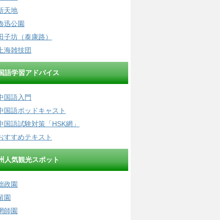
新天地
魯迅公園
田子坊（泰康路）
上海雑技団
国語学習アドバイス
中国語入門
中国語ポッドキャスト
中国語試験対策「HSK網」
おすすめテキスト
州人気観光スポット
拙政園
留園
網師園