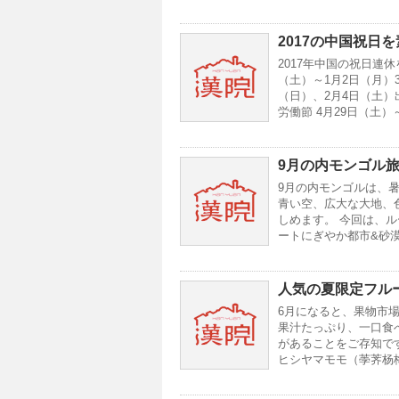
2017の中国祝日
2017年中国の祝日連休
（土）～1月2日（月）3
（日）、2月4日（土）出
労働節 4月29日（土）
9月の内モンゴル旅
9月の内モンゴルは、
青い空、広大な大地、
しめます。 今回は、ル
ートにぎやか都市&砂
人気の夏限定フル
6月になると、果物市
果汁たっぷり、一口食べ
があることをご存知で
ヒシヤマモモ（荸荠杨