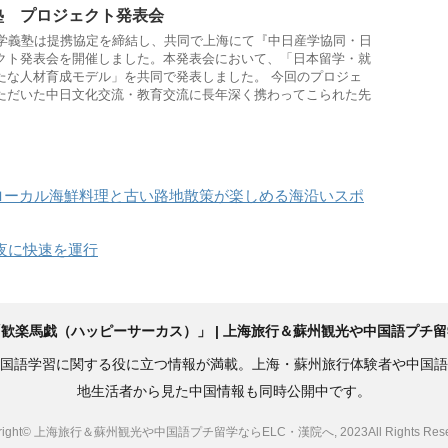
塾 プロジェクト発表会
明学義塾は提携協定を締結し、共同で上海にて『中日産学協同・日
クト発表会を開催しました。本発表会において、「日本留学・就
たな人材育成モデル」を共同で発表しました。 今回のプロジェ
ただいた中日文化交流・教育交流に長年深く携わってこられた先
ローカル海鮮料理と古い路地散策が楽しめる海沿いスポ
夜に快速を運行
歓楽馬戯（ハッピーサーカス）」 | 上海旅行＆蘇州観光や中国語プチ留
国語学習に関する役に立つ情報が満載。上海・蘇州旅行体験者や中国語
地生活者から見た中国情報も同時公開中です。
yright© 上海旅行＆蘇州観光や中国語プチ留学ならELC・漢院へ, 2023All Rights Reser