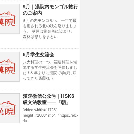
9月｜漢院内モンゴル旅行
のご案内
9 月の内モンゴルへ、一年で最
も癒される北の秋を巡りましょ
う。 草原は黄金色に染まり、
森林は彩りをまとい
6月学生交流会
八大料理の一つ、福建料理を堪
能する学生交流会を開催しまし
た！8 年ぶりに漢院で学びに戻
ってきた斎藤様（
漢院微信公众号｜HSK6
級文法教室——「朝」
[video width="1728"
height="1080" mp4="https://elc-
rlc.