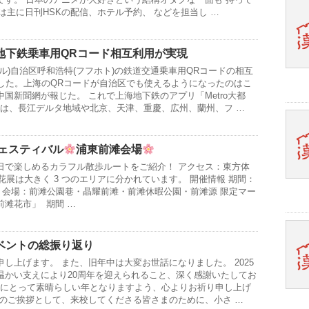
では主に日刊HSKの配信、ホテル予約、 などを担当し …
地下鉄乗車用QRコード相互利用が実現
ル)自治区呼和浩特(フフホト)の鉄道交通乗車用QRコードの相互
現した。上海のQRコードが自治区でも使えるようになったのはこ
国新聞網が報じた。 これで上海地下鉄のアプリ「Metro大都
ドは、長江デルタ地域や北京、天津、重慶、広州、蘭州、フ …
フェスティバル
浦東前滩会場
日で楽しめるカラフル散歩ルートをご紹介！ アクセス：東方体
 花展は大きく 3 つのエリアに分かれています。 開催情報 期間：
 10 日 会場：前滩公園巷・晶耀前滩・前滩休暇公園・前滩源 限定マー
滩花市」 期間 …
院イベントの総振り返り
し上げます。 また、旧年中は大変お世話になりました。 2025
温かい支えにより20周年を迎えられること、深く感謝いたしてお
皆様にとって素晴らしい年となりますよう、心よりお祈り申し上げ
年のご挨拶として、来校してくださる皆さまのために、小さ …