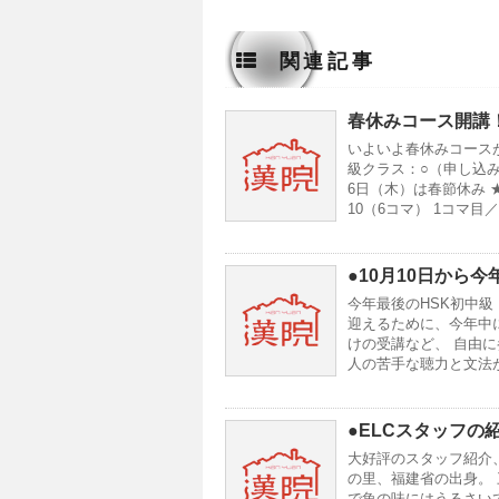
関連記事
春休みコース開講
いよいよ春休みコースが
級クラス：○（申し込み
6日（木）は春節休み 
10（6コマ） 1コマ目／0
●10月10日から
今年最後のHSK初中級
迎えるために、今年中
けの受講など、 自由に
人の苦手な聴力と文法
●ELCスタッフの紹
大好評のスタッフ紹介、
の里、福建省の出身。
で魚の味にはうるさい