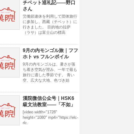
チベット巡礼記——野口
さん
労働節連休を利用して団体旅行
に参加し、西藏（チベット）に
行きました。 目的地の拉萨
（ラサ）は富士山の標高
9月の内モンゴル旅｜フフ
ホト vs フルンボイル
9月の内モンゴルは、暑さが落
ち着き空気が澄み、一年で最も
旅行に適した季節です。 青い
空、広大な大地、色づき始
漢院微信公众号｜HSK6
級文法教室——「不如」
[video width="1728"
height="1080" mp4="https://elc-
rlc.