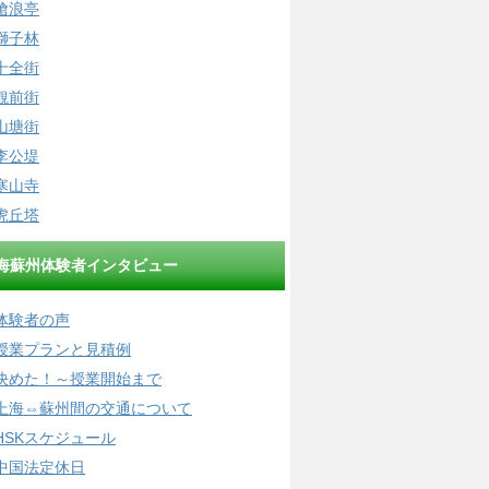
滄浪亭
獅子林
十全街
観前街
山塘街
李公堤
寒山寺
虎丘塔
海蘇州体験者インタビュー
体験者の声
授業プランと見積例
決めた！～授業開始まで
上海⇔蘇州間の交通について
HSKスケジュール
中国法定休日