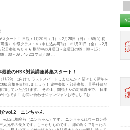
NE
！
スタート！ 日程：1月20日（月）～2月28日（日）：5週間 初
可能） 中級クラス：○（申し込み可能） ※1月31日（金）～2月
★部分参加もＯＫ★ 期間中の月曜日～金曜日の09：00～15：
9：00～09：45 2コマ目／09 …
今年最後のHSK対策講座募集スタート！
（11/29）に向けて ラストスパートしませんか？ 清々しく新年を
に8級合格を目指しましょう！ 途中参加・部分参加、苦手科目だ
参加していただけます。 その上、閲読ナシの対策講座で、 日本
が中心です！ お問い合わせジャンジャンお待ちしてお …
介vol.2 ニンちゃん
 vol.2は鄭寧芬（ニンちゃん）です。 ニンちゃんはウーロン茶
 三人兄弟の長女です。しっかりものです。 海の近くで育ったの
です。 日本のアニメが大好きという結構オタクな一面も 持って