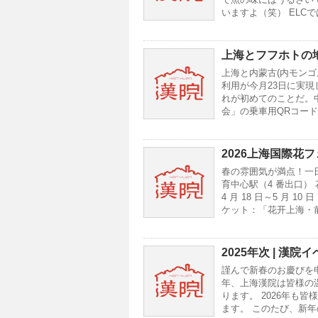
いますよ（笑） ELC
上海とフフホトの
上海と内蒙古(内モンゴ
利用が今月23日に実
れが初めてのことだ。中
会」の乗車用QRコー
2026上海国際花
春の雰囲気が満点！一
育中心駅（4 番出口）
4 月 18 日～5 月
ケット：「花开上海・前
2025年次 | 漢
謹んで新春のお慶びを申
年、上海漢院は皆様の
ります。 2026年も
ます。 このたび、新