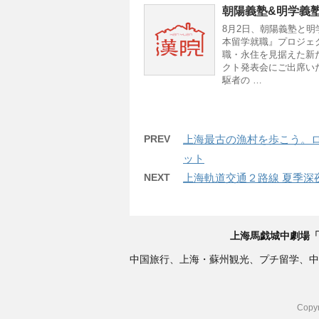
朝陽義塾&明学義
8月2日、朝陽義塾と
本留学就職』プロジェ
職・永住を見据えた新
クト発表会にご出席い
駆者の …
PREV
上海最古の漁村を歩こう。
ット
NEXT
上海軌道交通２路線 夏季深
上海馬戯城中劇場「
中国旅行、上海・蘇州観光、プチ留学、中
Cop