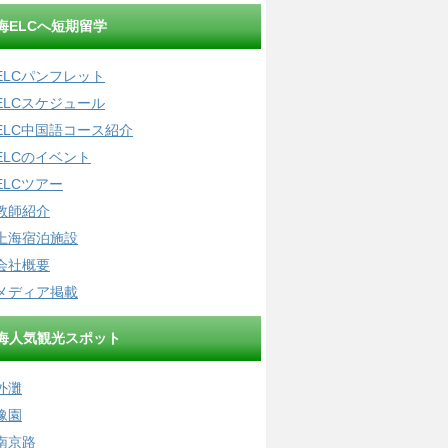
海ELCへ短期留学
ELCパンフレット
ELCスケジュール
ELC中国語コース紹介
ELCのイベント
ELCツアー
教師紹介
上海宿泊施設
会社概要
メディア掲載
海人気観光スポット
外灘
豫園
南京路