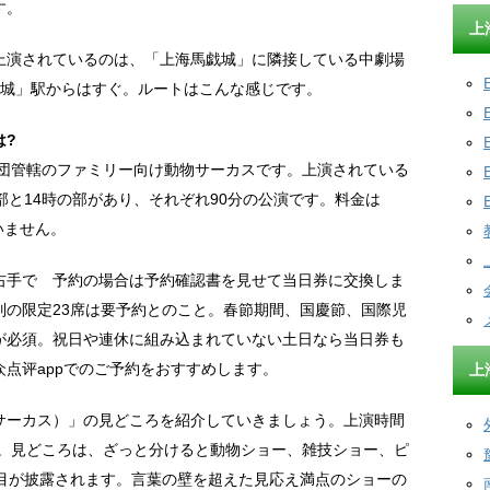
す。
上
上演されているのは、「上海馬戯城」に隣接している中劇場
戯城」駅からはすぐ。ルートはこんな感じです。
は?
技団管轄のファミリー向け動物サーカスです。上演されている
部と14時の部があり、それぞれ90分の公演です。料金は
いません。
右手で 予約の場合は予約確認書を見せて当日券に交換しま
列の限定23席は要予約とのこと。春節期間、国慶節、国際児
が必須。祝日や連休に組み込まれていない土日なら当日券も
点评appでのご予約をおすすめします。
上
サーカス）」の見どころを紹介していきましょう。上演時間
す。見どころは、ざっと分けると動物ショー、雑技ショー、ピ
演目が披露されます。言葉の壁を超えた見応え満点のショーの