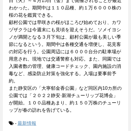
日（火）～４月15日（金）まで開催されることが最近
わかった。期間中は１１０品種、約１万６０００株の
桜の花を鑑賞できる。
顧村公園では早咲きの桜がほころび始めており、カワ
ヅザクラは今週末にも見頃を迎えそうだ。ソメイヨシ
ノが満開となる３月下旬は、顧村公園が最も美しい季
節になるという。期間中は各種交通を増便し、花見客
の対応を行う。公園周辺には６０００台分の駐車場が
用意され、現地では交通警察も対応。また、同園では
入園者数の管理、健康コードチェック、園内施設の消
毒など、感染防止対策を強化する。入場は要事前予
約。
また静安区の「大寧郁金香公園」など同区内10カ所の
公園では「２０２２静安·新湖チューリップ花博会」
が開始。１００品種あまり、約１５０万株のチューリ
ップが春の訪れを告げている。
-
最新情報