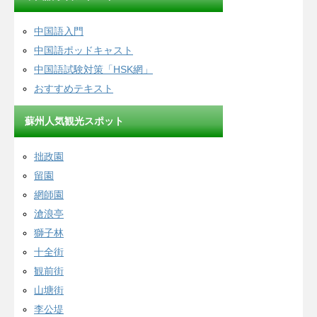
中国語入門
中国語ポッドキャスト
中国語試験対策「HSK網」
おすすめテキスト
蘇州人気観光スポット
拙政園
留園
網師園
滄浪亭
獅子林
十全街
観前街
山塘街
李公堤