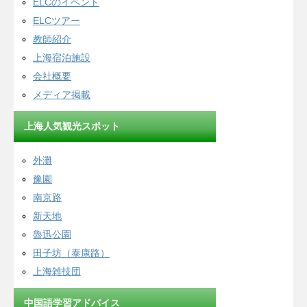
ELCのイベント
ELCツアー
教師紹介
上海宿泊施設
会社概要
メディア掲載
上海人気観光スポット
外灘
豫園
南京路
新天地
魯迅公園
田子坊（泰康路）
上海雑技団
中国語学習アドバイス