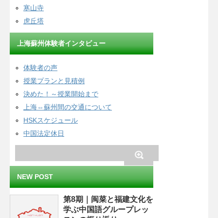
寒山寺
虎丘塔
上海蘇州体験者インタビュー
体験者の声
授業プランと見積例
決めた！～授業開始まで
上海⇔蘇州間の交通について
HSKスケジュール
中国法定休日
NEW POST
第8期｜闽菜と福建文化を
学ぶ中国語グループレッ