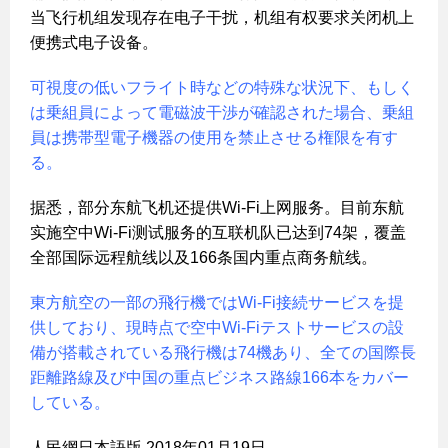
当飞行机组发现存在电子干扰，机组有权要求关闭机上
便携式电子设备。
可視度の低いフライト時などの特殊な状況下、もしく
は乗組員によって電磁波干渉が確認された場合、乗組
員は携帯型電子機器の使用を禁止させる権限を有す
る。
据悉，部分东航飞机还提供Wi-Fi上网服务。目前东航
实施空中Wi-Fi测试服务的互联机队已达到74架，覆盖
全部国际远程航线以及166条国内重点商务航线。
東方航空の一部の飛行機ではWi-Fi接続サービスを提
供しており、現時点で空中Wi-Fiテストサービスの設
備が搭載されている飛行機は74機あり、全ての国際長
距離路線及び中国の重点ビジネス路線166本をカバー
している。
人民網日本語版 2018年01月19日