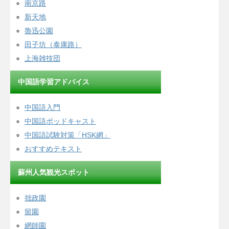
南京路
新天地
魯迅公園
田子坊（泰康路）
上海雑技団
中国語学習アドバイス
中国語入門
中国語ポッドキャスト
中国語試験対策「HSK網」
おすすめテキスト
蘇州人気観光スポット
拙政園
留園
網師園