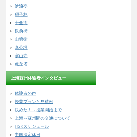
滄浪亭
獅子林
十全街
観前街
山塘街
李公堤
寒山寺
虎丘塔
上海蘇州体験者インタビュー
体験者の声
授業プランと見積例
決めた！～授業開始まで
上海⇔蘇州間の交通について
HSKスケジュール
中国法定休日