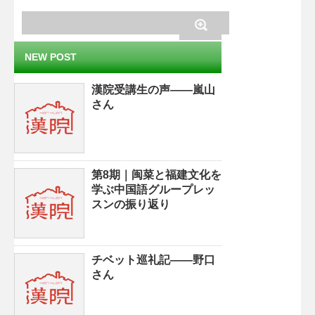
NEW POST
漢院受講生の声——嵐山
さん
第8期｜闽菜と福建文化を
学ぶ中国語グループレッ
スンの振り返り
チベット巡礼記——野口
さん