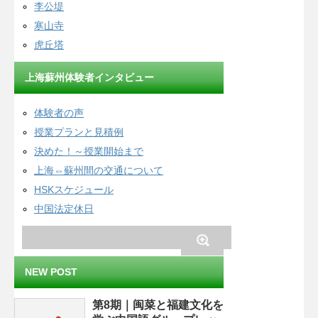
李公堤
寒山寺
虎丘塔
上海蘇州体験者インタビュー
体験者の声
授業プランと見積例
決めた！～授業開始まで
上海⇔蘇州間の交通について
HSKスケジュール
中国法定休日
NEW POST
第8期｜闽菜と福建文化を