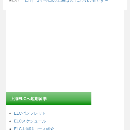
NEXT
日刊HSK:今日の上海は久しぶりの雨です～
上海ELCへ短期留学
ELCパンフレット
ELCスケジュール
ELC中国語コース紹介