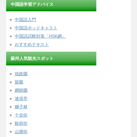
中国語学習アドバイス
中国語入門
中国語ポッドキャスト
中国語試験対策「HSK網」
おすすめテキスト
蘇州人気観光スポット
拙政園
留園
網師園
滄浪亭
獅子林
十全街
観前街
山塘街