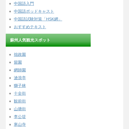
中国語入門
中国語ポッドキャスト
中国語試験対策「HSK網」
おすすめテキスト
蘇州人気観光スポット
拙政園
留園
網師園
滄浪亭
獅子林
十全街
観前街
山塘街
李公堤
寒山寺