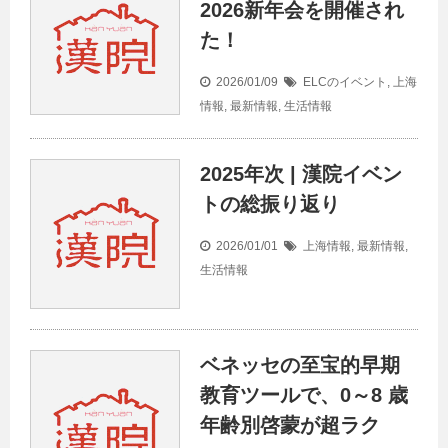
2026新年会を開催され
た！
2026/01/09
ELCのイベント
,
上海
情報
,
最新情報
,
生活情報
2025年次 | 漢院イベン
トの総振り返り
2026/01/01
上海情報
,
最新情報
,
生活情報
ベネッセの至宝的早期
教育ツールで、0～8 歳
年齢別啓蒙が超ラク