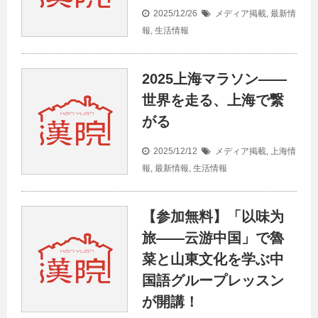
2025/12/26
メディア掲載
,
最新情
報
,
生活情報
2025上海マラソン——
世界を走る、上海で繋
がる
2025/12/12
メディア掲載
,
上海情
報
,
最新情報
,
生活情報
【参加無料】「以味为
旅——云游中国」で魯
菜と山東文化を学ぶ中
国語グループレッスン
が開講！