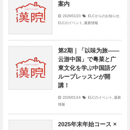
案内
2026/01/23
ELCからのお知らせ
,
ELCのイベント
,
最新情報
第2期｜「以味为旅——
云游中国」で粤菜と广
東文化を学ぶ中国語グ
ループレッスンが開
講！
2026/01/14
ELCのイベント
,
最新
情報
2025年末年始コース ×