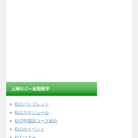
上海ELCへ短期留学
ELCパンフレット
ELCスケジュール
ELC中国語コース紹介
ELCのイベント
ELCツアー