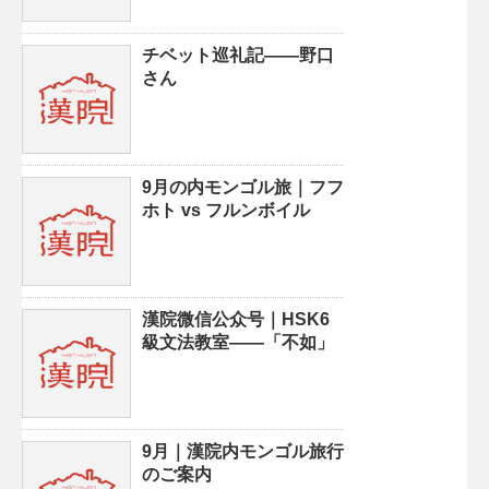
チベット巡礼記——野口
さん
9月の内モンゴル旅｜フフ
ホト vs フルンボイル
漢院微信公众号｜HSK6
級文法教室——「不如」
9月｜漢院内モンゴル旅行
のご案内