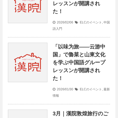
レッスンが開講され
た！
2026/02/06
ELCのイベント
,
中国
語入門
「以味为旅——云游中
国」で魯菜と山東文化
を学ぶ中国語グループ
レッスンが開講され
た！
2026/01/30
ELCのイベント
,
最新
情報
3月｜漢院敦煌旅行のご