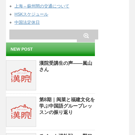
上海⇔蘇州間の交通について
HSKスケジュール
中国法定休日
NEW POST
漢院受講生の声——嵐山
さん
第8期｜闽菜と福建文化を
学ぶ中国語グループレッ
スンの振り返り