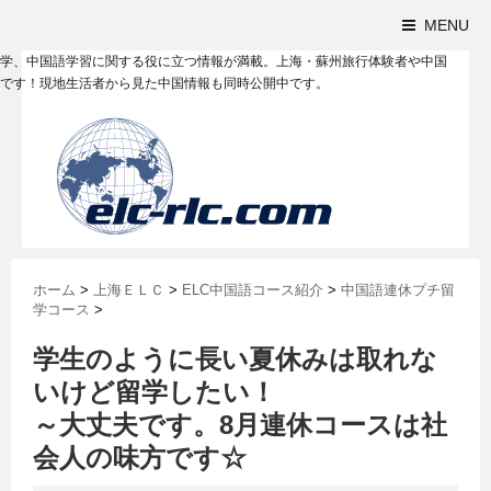
MENU
学、中国語学習に関する役に立つ情報が満載。上海・蘇州旅行体験者や中国
です！現地生活者から見た中国情報も同時公開中です。
ホーム
>
上海ＥＬＣ
>
ELC中国語コース紹介
>
中国語連休プチ留
学コース
>
学生のように長い夏休みは取れな
いけど留学したい！
～大丈夫です。8月連休コースは社
会人の味方です☆