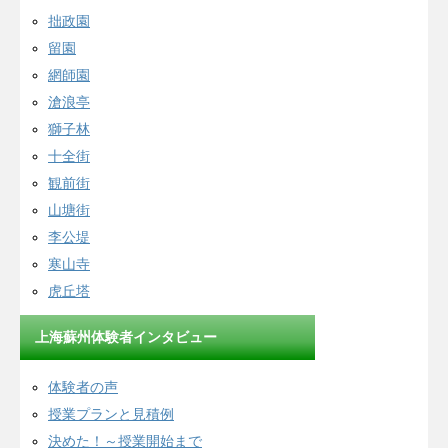
拙政園
留園
網師園
滄浪亭
獅子林
十全街
観前街
山塘街
李公堤
寒山寺
虎丘塔
上海蘇州体験者インタビュー
体験者の声
授業プランと見積例
決めた！～授業開始まで