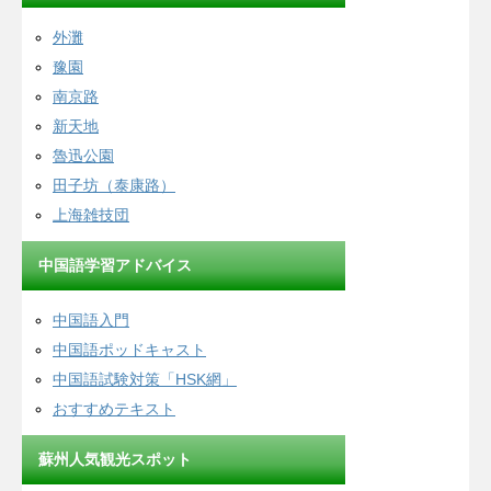
外灘
豫園
南京路
新天地
魯迅公園
田子坊（泰康路）
上海雑技団
中国語学習アドバイス
中国語入門
中国語ポッドキャスト
中国語試験対策「HSK網」
おすすめテキスト
蘇州人気観光スポット