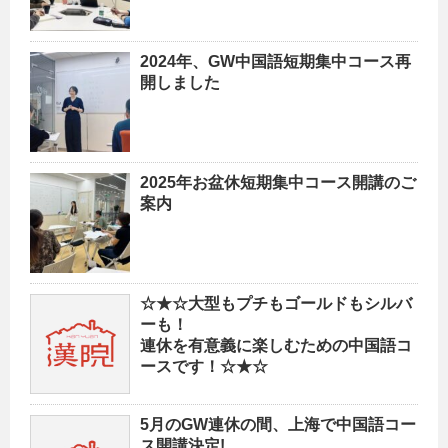
2024年、GW中国語短期集中コース再
開しました
2025年お盆休短期集中コース開講のご
案内
☆★☆大型もプチもゴールドもシルバ
ーも！
連休を有意義に楽しむための中国語コ
ースです！☆★☆
5月のGW連休の間、上海で中国語コー
ス開講決定!