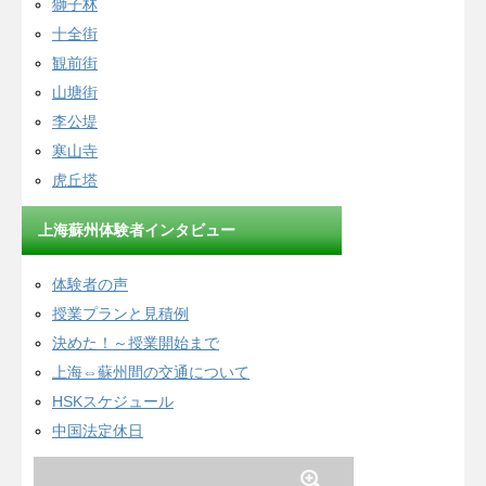
獅子林
十全街
観前街
山塘街
李公堤
寒山寺
虎丘塔
上海蘇州体験者インタビュー
体験者の声
授業プランと見積例
決めた！～授業開始まで
上海⇔蘇州間の交通について
HSKスケジュール
中国法定休日