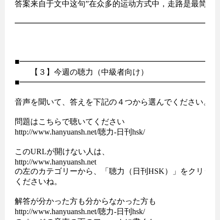
答案来自于文中这句”在众多的运动方式中，走路是最简单的
━━━━━━━━━━━━━━━━━━━━━━━━━

■━━━━━━━━━━━━━━━━━━━━━━━━━━
　　【３】今週の聴力（中級者向け）

■━━━━━━━━━━━━━━━━━━━━━━━━━━
音声を聞いて、答えを下記の４つから選んでください。

問題はこちらで聴いてください

http://www.hanyuansh.net/聴力-日刊hsk/

このURLが開けない人は、

http://www.hanyuansh.net

の左のカテゴリーから、「聴力（日刊HSK）」をクリック
くださいね。

解答が分かった方も分からなかった方も

http://www.hanyuansh.net/聴力-日刊hsk/
