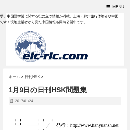
MENU
学、中国語学習に関する役に立つ情報が満載。上海・蘇州旅行体験者や中国
です！現地生活者から見た中国情報も同時公開中です。
ホーム
>
日刊HSK
>
1月9日の日刊HSK問題集
2017/01/24
┏┓┏┳━━┳┓　┓

┃┗┛┃━━┛　／     発行：http://www.hanyuansh.net
