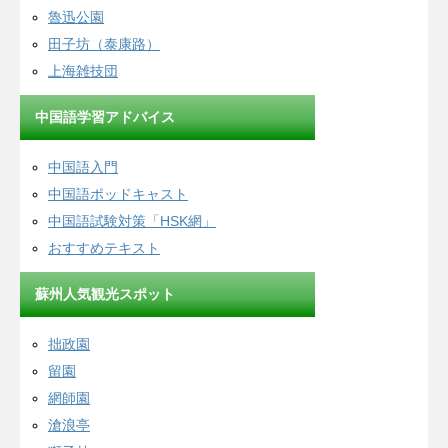
魯迅公園
田子坊（泰康路）
上海雑技団
中国語学習アドバイス
中国語入門
中国語ポッドキャスト
中国語試験対策「HSK網」
おすすめテキスト
蘇州人気観光スポット
拙政園
留園
網師園
滄浪亭