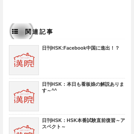
関連記事
日刊HSK:Facebook中国に進出！？
日刊HSK：本日も看板娘の解説ありま
す～^^
日刊HSK：HSK本番試験直前復習～ア
スペクト～