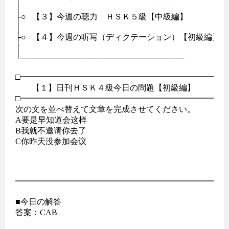
│               

├○   【３】今週の聴力　ＨＳＫ５級【中級編】　 

│                                          　　　 　　　

├○   【４】今週の听写（ディクテーション）【初級編】

│                                            　　　　　　　

└─────────────────────────────

□━━━━━━━━━━━━━━━━━━━━━━━━━━
　　【１】日刊ＨＳＫ４級今日の問題【初級編】

□━━━━━━━━━━━━━━━━━━━━━━━━━━
次の文を並べ替えて文章を完成させてください。

A要是早知道会这样

B我就不邀请你去了

C你昨天没参加会议

━━━━━━━━━━━━━━━━━━━━━━━━━━
■今日の解答

答案：CAB
