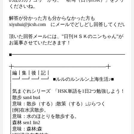
くださいね。

解答が分かった方も分からなかった方も

xiyuhui@jicsh.com　にメールでどしどし回答してくだいさ
頂いた回答メールには、”日刊ＨＳＫのニンちゃん”が

お返事させていただきます！

■━━━━━━━━━━━━━━━━━━━━━━━━━━
╋────────────────────────────╋

│編┃集┃後┃記┃                                          

│━┛━┛━┛━┛  ■ルルのルンルン上海生活♪■  

│                                                         

│気まぐれシリーズ  「HSK単語を1日2つ勉強しよう！」

│散步 san4 bu4

│意味：散歩（する）;散策（する）;ぶらつく

│[例]在水滨散步。

│意味：水のほとりを散歩する。

│森林 sen1 lin2

│意味：森林;森 
