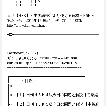
┃┏┓┏━━┃┃＼　 ━━━━━━━━━━━━━━━━■□
┗┛┗┻━━┻┛　┛

日刊【HSK】～中国語検定より使える資格＝HSK～	

第2343号（2016年1月9日）  発行数　5,583部

http://www.hanyuansh.net

■□■━━━━━━━━━━━━━━━━━━━━━━━━━
===================================

Facebookのページに

ゼヒご参加ください☆https://www.facebook.c

om/profile.php?id=100009290083270&fref=ts 

===================================

┌─────────────────────────────

│　　　
～目次～
├○　　                             

│

├○   【１】日刊ＨＳＫ４級今日の問題と解説【初級編】

│                                            　　　　　　

├○   【２】日刊ＨＳＫ５級今日の問題と解説 【中級編】　