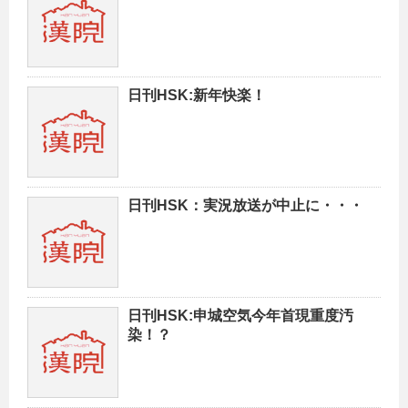
日刊HSK:新年快楽！
日刊HSK：実況放送が中止に・・・
日刊HSK:申城空気今年首現重度汚
染！？