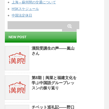
上海⇔蘇州間の交通について
HSKスケジュール
中国法定休日
NEW POST
漢院受講生の声——嵐山
さん
第8期｜闽菜と福建文化を
学ぶ中国語グループレッ
スンの振り返り
チベット巡礼記——野口