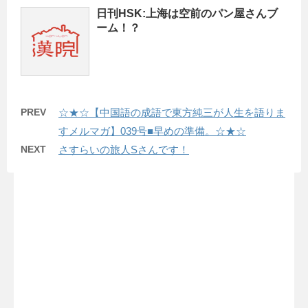
日刊HSK:上海は空前のパン屋さんブ
ーム！？
PREV
☆★☆【中国語の成語で東方純三が人生を語りま
すメルマガ】039号■早めの準備。☆★☆
NEXT
さすらいの旅人Sさんです！