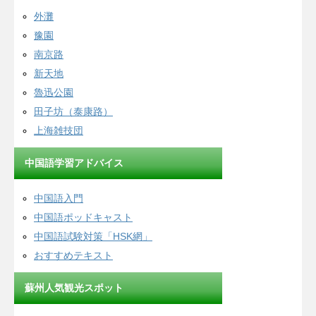
外灘
豫園
南京路
新天地
魯迅公園
田子坊（泰康路）
上海雑技団
中国語学習アドバイス
中国語入門
中国語ポッドキャスト
中国語試験対策「HSK網」
おすすめテキスト
蘇州人気観光スポット