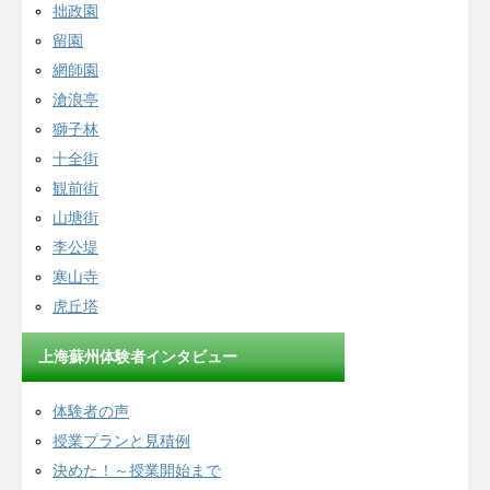
拙政園
留園
網師園
滄浪亭
獅子林
十全街
観前街
山塘街
李公堤
寒山寺
虎丘塔
上海蘇州体験者インタビュー
体験者の声
授業プランと見積例
決めた！～授業開始まで