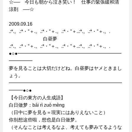
☆── 今日も朝から泣き笑い！ 仕事の緊張緩和清
涼剤 ──☆
2009.09.16
.:*.。.:*・°＋.。.:*・°＋.。.:*・°＋..:*.。.:*・°＋.。.
白昼夢
.:*.。.:*・°＋.。.:*・°＋.。.:*・°＋..:*.。.:*・°＋.。.
●○●━━━━━━━━━━━━━━━━━━━━━━
━━━━━
夢を見ることは大切だけどね。白昼夢はヤメときまし
ょう。
━━━━━━━━━━━━━━━━━━━━━━━━
━━━●○●
【今日の東方の人生成語】
白日做梦：bái rì zuò mèng
（日中に夢を見る＝現実にはありえないこと）
你别想这些啦，想也是白日做梦。
（そんなことは考えるなよ、考えても夢みてるような