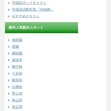
中国語ポッドキャスト
中国語試験対策「HSK網」
おすすめテキスト
蘇州人気観光スポット
拙政園
留園
網師園
滄浪亭
獅子林
十全街
観前街
山塘街
李公堤
寒山寺
虎丘塔