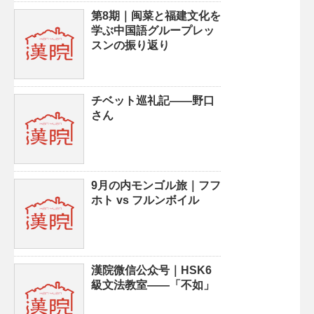
第8期｜闽菜と福建文化を
学ぶ中国語グループレッ
スンの振り返り
チベット巡礼記——野口
さん
9月の内モンゴル旅｜フフ
ホト vs フルンボイル
漢院微信公众号｜HSK6
級文法教室——「不如」