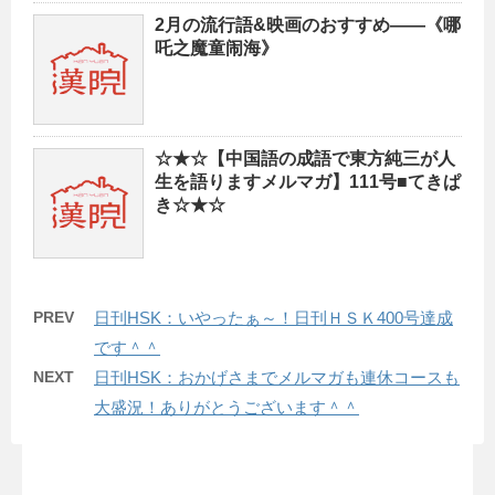
2月の流行語&映画のおすすめ――《哪
吒之魔童闹海》
☆★☆【中国語の成語で東方純三が人
生を語りますメルマガ】111号■てきぱ
き☆★☆
PREV
日刊HSK：いやったぁ～！日刊ＨＳＫ400号達成
です＾＾
NEXT
日刊HSK：おかげさまでメルマガも連休コースも
大盛況！ありがとうございます＾＾