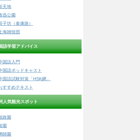
新天地
魯迅公園
田子坊（泰康路）
上海雑技団
国語学習アドバイス
中国語入門
中国語ポッドキャスト
中国語試験対策「HSK網」
おすすめテキスト
州人気観光スポット
拙政園
留園
網師園