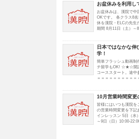
お盆休みを利用し
お盆休みは、漢院で中
OKです。 各クラス8
休を漢院・ELCの先
期間 8月11日（土）
日本ではなかな伸
学！
簡単フラッシュ動画制
チ留学もOK! ☆★☆
コーススタート。途中
＝＝＝＝＝＝＝＝＝＝
10月営業時間変更
皆様にはいつも漢院を
の営業時間変更を下記お知
インレッスン 5日（水）
～9日（日）10:00-2