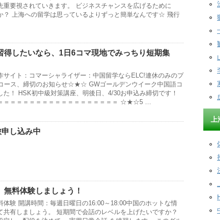
先重要視されていきます。 ビジネスチャンスを広げるために
か？ 上海への留学は思っているよりずっと簡単なんです☆ 飛行
習得したいなら、1日6コマ現地でみっちり短期集
作サイト：コマーシャライザー：中国留学ならELC!連休のみのプ
各コース、締切のお知らせ☆★☆ GWゴールデンウイーク中国語コ
た！ HSK初中級対策講座、明後日、4/30お申込み締切です！
＝＝＝＝＝＝＝＝＝＝＝＝＝＝＝＝＝＝ ☆★☆5 …
上
旅申し込み中
】無料体験しましょう！
験 開講時間：毎週日曜日の16:00～18:00中国のホットな情
て共有しましょう。 短期間で会話のレベルを上げたいですか？