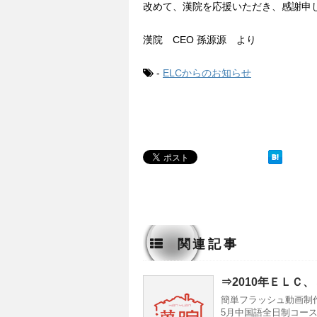
改めて、漢院を応援いただき、感謝申
漢院 CEO 孫源源 より
-
ELCからのお知らせ
関連記事
⇒
2010年ＥＬＣ
簡単フラッシュ動画制
5月中国語全日制コー