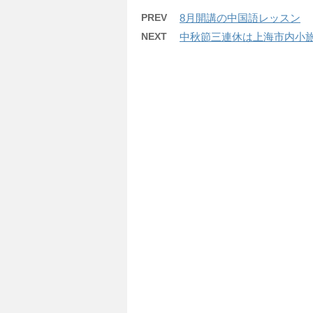
PREV
8月開講の中国語レッスン
NEXT
中秋節三連休は上海市内小