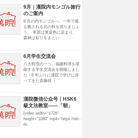
9月｜漢院内モンゴル旅行
のご案内
9 月の内モンゴルへ、一年で最
も癒される北の秋を巡りましょ
う。 草原は黄金色に染まり、
森林は彩りをまとい
6月学生交流会
八大料理の一つ、福建料理を堪
能する学生交流会を開催しまし
た！8 年ぶりに漢院で学びに戻
ってきた斎藤様（
漢院微信公众号｜HSK6
級文法教室——「朝」
[video width="1728"
height="1080" mp4="https://elc-
rlc.