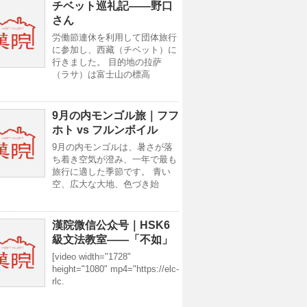
チベット巡礼記——野口
さん
労働節連休を利用して団体旅行
に参加し、西藏（チベット）に
行きました。 目的地の拉萨
（ラサ）は富士山の標高
9月の内モンゴル旅｜フフ
ホト vs フルンボイル
9月の内モンゴルは、暑さが落
ち着き空気が澄み、一年で最も
旅行に適した季節です。 青い
空、広大な大地、色づき始
漢院微信公众号｜HSK6
級文法教室——「不如」
[video width="1728"
height="1080" mp4="https://elc-
rlc.