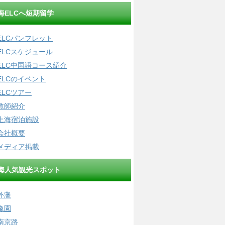
海ELCへ短期留学
ELCパンフレット
ELCスケジュール
ELC中国語コース紹介
ELCのイベント
ELCツアー
教師紹介
上海宿泊施設
会社概要
メディア掲載
海人気観光スポット
外灘
豫園
南京路