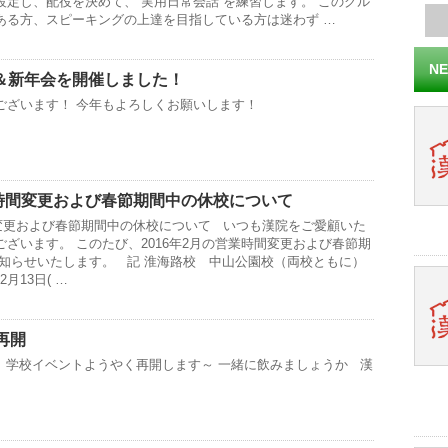
定し、配役を決めて、 実用日常会話 を練習します。 このグル
ある方、スピーキングの上達を目指している方は迷わず …
NE
＆新年会を開催しました！
ございます！ 今年もよろしくお願いします！
業時間変更および春節期間中の休校について
間変更および春節期間中の休校について いつも漢院をご愛顧いた
ざいます。 このたび、2016年2月の営業時間変更および春節期
お知らせいたします。 記 淮海路校 中山公園校（両校ともに）
2月13日( …
再開
30～ 学校イベントようやく再開します～ 一緒に飲みましょうか 漢