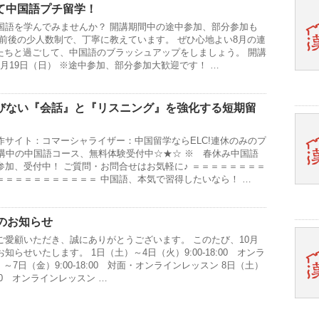
て中国語プチ留学！
国語を学んでみませんか？ 開講期間中の途中参加、部分参加も
名前後の少人数制で、丁寧に教えています。 ぜひ心地よい8月の連
生たちと過ごして、中国語のブラッシュアップをしましょう。 開講
～8月19日（日） ※途中参加、部分参加大歓迎です！ …
びない『会話』と『リスニング』を強化する短期留
作サイト：コマーシャライザー：中国留学ならELC!連休のみのプ
開講中の中国語コース、無料体験受付中☆★☆ ※ 春休み中国語
参加、受付中！ ご質問・お問合せはお気軽に♪ ＝＝＝＝＝＝＝＝
＝＝＝＝＝＝＝＝＝＝＝ 中国語、本気で習得したいなら！ …
のお知らせ
ご愛顧いただき、誠にありがとうございます。 このたび、10月
らせいたします。 1日（土）～4日（火）9:00-18:00 オンラ
～7日（金）9:00-18:00 対面・オンラインレッスン 8日（土）
2:00 オンラインレッスン …