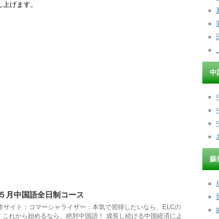
し上げます。
中
蘇
、５月中国語全日制コース
作サイト：コマーシャライザー：本気で習得したいなら、ELCの
ス これから始めるなら、絶対中国語！ 成長し続ける中国経済によ