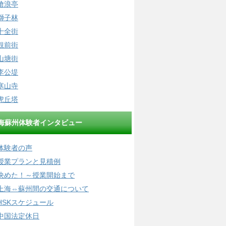
滄浪亭
獅子林
十全街
観前街
山塘街
李公堤
寒山寺
虎丘塔
海蘇州体験者インタビュー
体験者の声
授業プランと見積例
決めた！～授業開始まで
上海⇔蘇州間の交通について
HSKスケジュール
中国法定休日