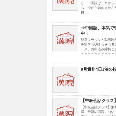
り、中国語はこれから
も、今から始めません
機 …
⇒
中国語、本気で
中！
簡単フラッシュ動画制
チ留学もOK! ☆★☆
ース、お申込み締切まし
＝＝＝＝＝＝＝＝＝＝＝
9月貴州4日3泊の
【中級会話クラス
【中級会話クラス】無料体
報、最新の話題につい