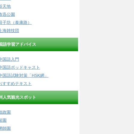
新天地
魯迅公園
田子坊（泰康路）
上海雑技団
国語学習アドバイス
中国語入門
中国語ポッドキャスト
中国語試験対策「HSK網」
おすすめテキスト
州人気観光スポット
拙政園
留園
網師園