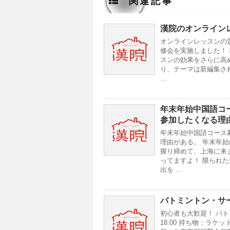
関連記事
漢院のオンライン
オンラインレッスンの
修会を実施しました！
スンの効果をさらに高め
り、テーマは新編集さ
…
年末年始中国語コ
参加したくなる理
年末年始中国語コース
理由がある。 年末年
握り締めて、上海に来
ってますよ！ 限られ
出を …
バトミントン・サ
初心者も大歓迎！ バト
18:00 持ち物：ラ