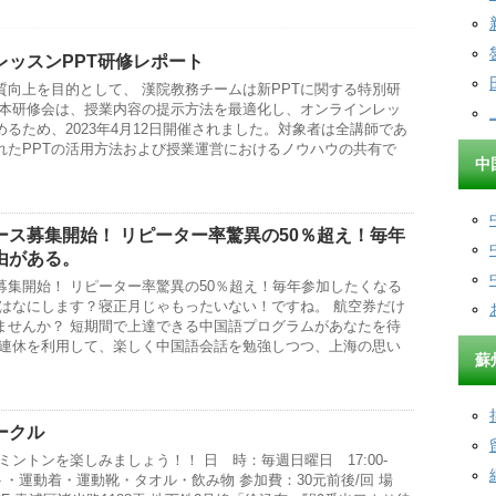
レッスンPPT研修レポート
質向上を目的として、 漢院教務チームは新PPTに関する特別研
 本研修会は、授業内容の提示方法を最適化し、オンラインレッ
るため、2023年4月12日開催されました。対象者は全講師であ
れたPPTの活用方法および授業運営におけるノウハウの共有で
中
ース募集開始！ リピーター率驚異の50％超え！毎年
由がある。
募集開始！ リピーター率驚異の50％超え！毎年参加したくなる
始はなにします？寝正月じゃもったいない！ですね。 航空券だけ
ませんか？ 短期間で上達できる中国語プログラムがあなたを待
た連休を利用して、楽しく中国語会話を勉強しつつ、上海の思い
蘇
ークル
ミントンを楽しみましょう！！ 日 時：毎週日曜日 17:00-
ケット・運動着・運動靴・タオル・飲み物 参加費：30元前後/回 場