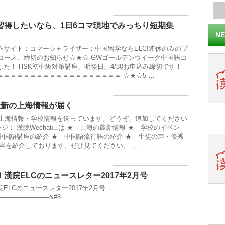
習得したいなら、1日6コマ現地でみっちり短期集
NE
作サイト：コマーシャライザー：中国留学ならELC!連休のみのプ
各コース、締切のお知らせ☆★☆ GWゴールデンウイーク中国語コ
た！ HSK初中級対策講座、明後日、4/30お申込み締切です！
＝＝＝＝＝＝＝＝＝＝＝＝＝＝＝＝＝＝ ☆★☆5 …
り最新の上海情報が届く
新の上海情報・学校情報を送っています。どうぞ、追加してください
メージ： 漢院Wechatには ★ 上海の最新情報 ★ 学校のイベン
中国語講座の紹介 ★ 中国語流行語の紹介 ★ 生徒の声・優秀
内容を紹介しております。ぜひ見てください。 …
漢院ELCのニュースレター2017年2月号
ELCのニュースレター2017年2月号
———————&#8 …