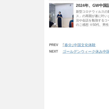
2024年、GW中
新型コロナウィルスの
ス」の再開が遂に叶い
法や会話を勉強するコ
のご感想 ※50代、男
PREV
｢春分｣中国文化体験
NEXT
ゴールデンウィーク休み中