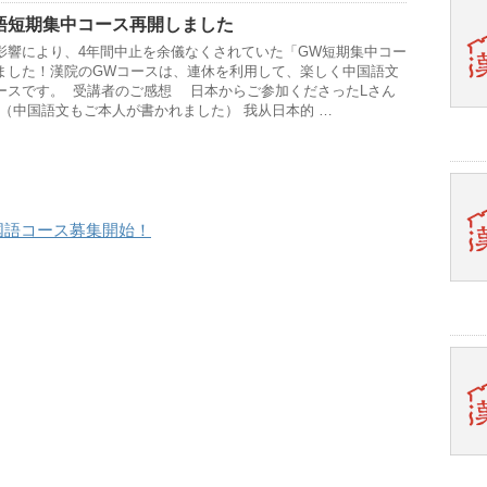
国語短期集中コース再開しました
影響により、4年間中止を余儀なくされていた「GW短期集中コー
ました！漢院のGWコースは、連休を利用して、楽しく中国語文
ースです。 受講者のご感想 日本からご参加くださったLさん
性（中国語文もご本人が書かれました） 我从日本的 …
国語コース募集開始！