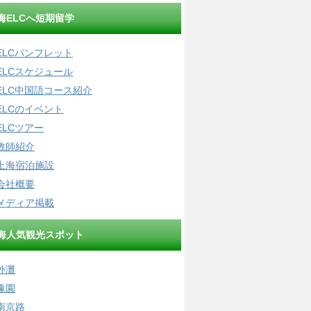
海ELCへ短期留学
ELCパンフレット
ELCスケジュール
ELC中国語コース紹介
ELCのイベント
ELCツアー
教師紹介
上海宿泊施設
会社概要
メディア掲載
海人気観光スポット
外灘
豫園
南京路