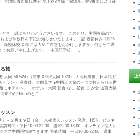
F 青浦区诸光路1188弄 地下鉄2号線「徐泾东」駅9番出口より徒
ただき、誠にありがとうございます。 このたび、中国春節のた
および休校日を下記お知らせいたします。 記 春節休み 1月26
） 両校休校 皆様には大変ご迷惑をおかけしますが、何とぞご理
ようお願い申し上げます。 中国語学校 …
巡る旅
上
海‐大同 MU5247（浦東 0730/大同 1020） 大同到着後、日本語ガ
ストランへ 昼食後、大同見学 ●中国三大窟の一つに数えられる世
後にホテルへ。 ホテル：大同 朝食 なし 昼食 〇 夕食 山西火鍋
同市の西16kmのとこ …
レッスン
）～２月１９日（金） 来校個人レッスン 発音、HSK、ビジネ
時間：平日10:00-22:00 週末9:00-18:00 オンライン個人レ
ジネス中国語指導できます 開講時間：平日10:00-22:00 週末