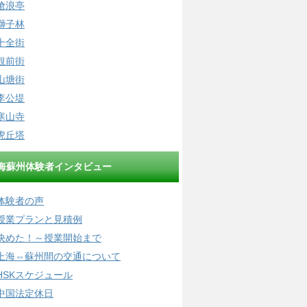
滄浪亭
獅子林
十全街
観前街
山塘街
李公堤
寒山寺
虎丘塔
海蘇州体験者インタビュー
体験者の声
授業プランと見積例
決めた！～授業開始まで
上海⇔蘇州間の交通について
HSKスケジュール
中国法定休日