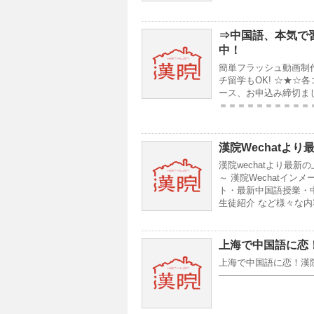
⇒
中国語、本気で
中！
簡単フラッシュ動画制
チ留学もOK! ☆★☆
ース、お申込み締切まし
＝＝＝＝＝＝＝＝＝＝＝
漢院Wechatよ
漢院wechatより最
～ 漢院Wechatイン
ト・最新中国語授業・
生徒紹介 など様々な
上海で中国語に恋！
上海で中国語に恋！漢院
———————————