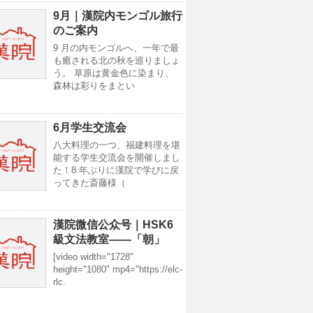
9月｜漢院内モンゴル旅行
のご案内
9 月の内モンゴルへ、一年で最
も癒される北の秋を巡りましょ
う。 草原は黄金色に染まり、
森林は彩りをまとい
6月学生交流会
八大料理の一つ、福建料理を堪
能する学生交流会を開催しまし
た！8 年ぶりに漢院で学びに戻
ってきた斎藤様（
漢院微信公众号｜HSK6
級文法教室——「朝」
[video width="1728"
height="1080" mp4="https://elc-
rlc.