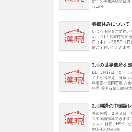
所：久事西郊明墅会所2
歩15分
春節休みについて
いつも漢院をご愛顧い
め、2月の営業時間変更
日（木）～2月5日（日
解ご了解いただきます
3月の世界遺産を
D1 3月17日（金） 上
イドが出迎え、昼食レ
界遺産の雲岡石窟 夕食
料理 雲岡石窟 山西省大
2月開講の中国語
春節休暇：２月８日（月
ス中国語指導できます 開講
ッスン 発音、HSK、ビ
9:00-18:00 &nbs …