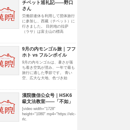
チベット巡礼記——野口
さん
労働節連休を利用して団体旅行
に参加し、西藏（チベット）に
行きました。 目的地の拉萨
（ラサ）は富士山の標高
9月の内モンゴル旅｜フフ
ホト vs フルンボイル
9月の内モンゴルは、暑さが落
ち着き空気が澄み、一年で最も
旅行に適した季節です。 青い
空、広大な大地、色づき始
漢院微信公众号｜HSK6
級文法教室——「不如」
[video width="1728"
height="1080" mp4="https://elc-
rlc.