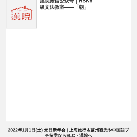
漢院微信公众号｜HSK6
級文法教室——「朝」
2022年1月1日(土) 元日新年会 | 上海旅行＆蘇州観光や中国語プ
チ留学ならELC・漢院へ