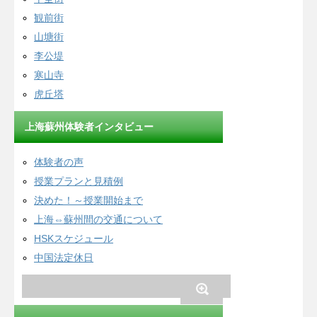
観前街
山塘街
李公堤
寒山寺
虎丘塔
上海蘇州体験者インタビュー
体験者の声
授業プランと見積例
決めた！～授業開始まで
上海⇔蘇州間の交通について
HSKスケジュール
中国法定休日