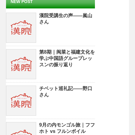
NEW POST
漢院受講生の声——嵐山
さん
第8期｜闽菜と福建文化を
学ぶ中国語グループレッ
スンの振り返り
チベット巡礼記——野口
さん
9月の内モンゴル旅｜フフ
ホト vs フルンボイル