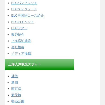
ELCパンフレット
ELCスケジュール
ELC中国語コース紹介
ELCのイベント
ELCツアー
教師紹介
上海宿泊施設
会社概要
メディア掲載
上海人気観光スポット
外灘
豫園
南京路
新天地
魯迅公園