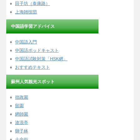
田子坊（泰康路）
上海雑技団
中国語学習アドバイス
中国語入門
中国語ポッドキャスト
中国語試験対策「HSK網」
おすすめテキスト
蘇州人気観光スポット
拙政園
留園
網師園
滄浪亭
獅子林
十全街