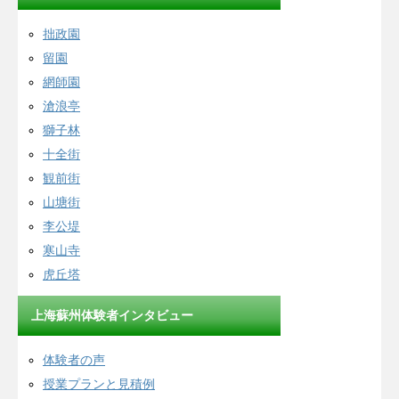
拙政園
留園
網師園
滄浪亭
獅子林
十全街
観前街
山塘街
李公堤
寒山寺
虎丘塔
上海蘇州体験者インタビュー
体験者の声
授業プランと見積例