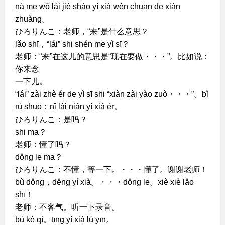
nà me wǒ lái jiè shào yí xià wèn chuān de xiàn
zhuàng。
ひろりんこ：老师，“来”是什么意思？
lǎo shī，“lái” shi shén me yì sī？
老师：“来”在这儿的意思是“现在要做・・・”。比如说：
你来念
一下儿。
“lái” zài zhè ér de yì sī shi “xiàn zài yào zuò・・・”。bǐ
rú shuō：nǐ lái niàn yí xià ér。
ひろりんこ：是吗？
shi ma？
老师：懂了吗？
dǒng le ma？
ひろりんこ：不懂，等一下。・・・懂了。谢谢老师！
bù dǒng，děng yí xià。・・・dǒng le。xiè xiè lǎo
shī！
老师：不客气。听一下录音。
bú kè qì。tīng yí xià lù yīn。