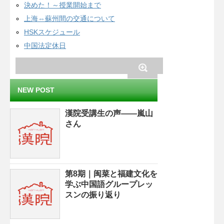
決めた！～授業開始まで
上海⇔蘇州間の交通について
HSKスケジュール
中国法定休日
NEW POST
漢院受講生の声——嵐山
さん
第8期｜闽菜と福建文化を
学ぶ中国語グループレッ
スンの振り返り