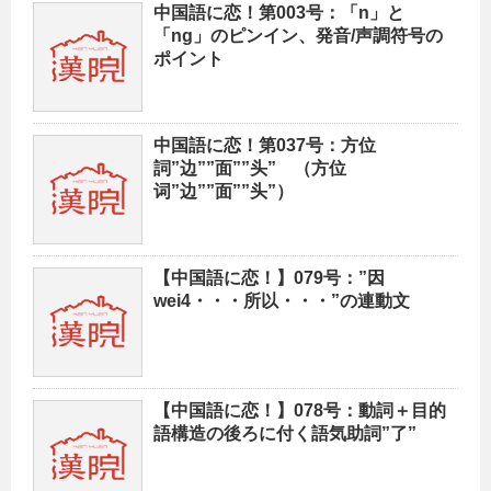
中国語に恋！第003号：「n」と
「ng」のピンイン、発音/声調符号の
ポイント
中国語に恋！第037号：方位
詞”边””面””头” （方位
词”边””面””头”）
【中国語に恋！】079号：”因
wei4・・・所以・・・”の連動文
【中国語に恋！】078号：動詞＋目的
語構造の後ろに付く語気助詞”了”