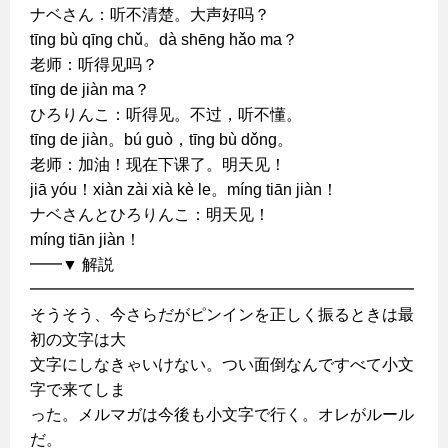
ナベさん：听不清楚。大声好吗？
tīng bù qīng chǔ。dà shēng hǎo ma？
老师：听得见吗？
tīng de jiàn ma？
ひろりんこ：听得见。不过，听不懂。
tīng de jiàn。bú guò，tīng bù dǒng。
老师：加油！现在下课了。明天见！
jiā yóu！xiàn zài xià kè le。míng tiān jiàn！
ナベさんとひろりんこ：明天见！
míng tiān jiàn！
━━▼ 解説
━━━━━━━━━━━━━━━━━━━━━━━━
そうそう、今さらだがピンインを正しく振るときは最
初の文字は大
文字にしなきゃいけない。つい面倒なんですべて小文
字で来てしま
った。メルマガは今後も小文字で行く。オレがルール
だ。