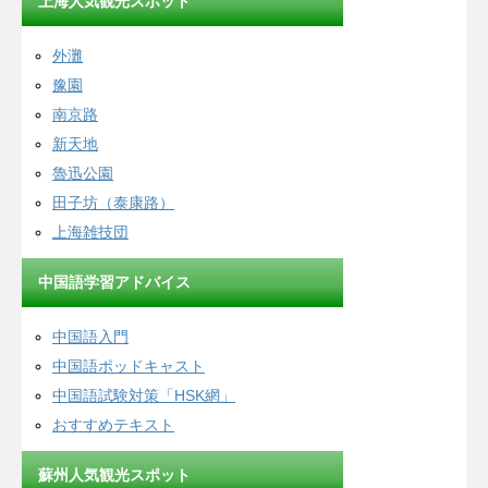
上海人気観光スポット
外灘
豫園
南京路
新天地
魯迅公園
田子坊（泰康路）
上海雑技団
中国語学習アドバイス
中国語入門
中国語ポッドキャスト
中国語試験対策「HSK網」
おすすめテキスト
蘇州人気観光スポット