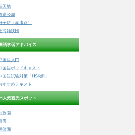
新天地
魯迅公園
田子坊（泰康路）
上海雑技団
国語学習アドバイス
中国語入門
中国語ポッドキャスト
中国語試験対策「HSK網」
おすすめテキスト
州人気観光スポット
拙政園
留園
網師園