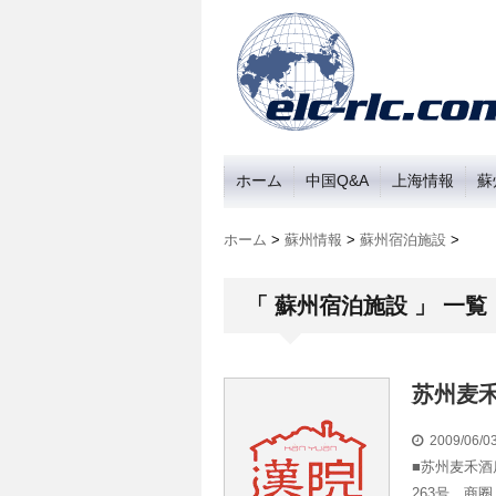
ホーム
中国Q&A
上海情報
蘇
ホーム
>
蘇州情報
>
蘇州宿泊施設
>
「 蘇州宿泊施設 」 一覧
苏州麦
2009/06/
■苏州麦禾酒
263号 商圈