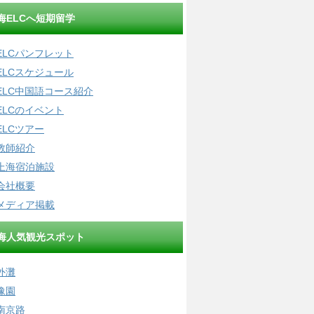
海ELCへ短期留学
ELCパンフレット
ELCスケジュール
ELC中国語コース紹介
ELCのイベント
ELCツアー
教師紹介
上海宿泊施設
会社概要
メディア掲載
海人気観光スポット
外灘
豫園
南京路