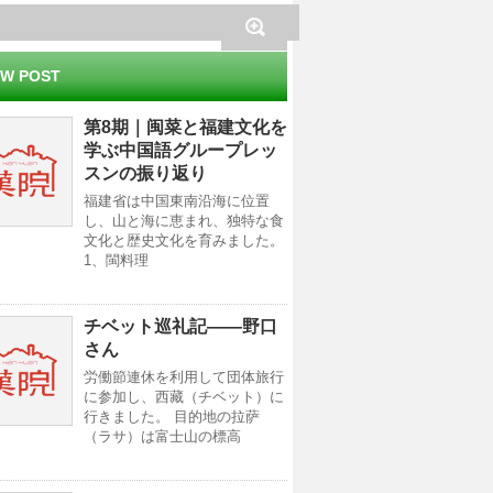
W POST
第8期｜闽菜と福建文化を
学ぶ中国語グループレッ
スンの振り返り
福建省は中国東南沿海に位置
し、山と海に恵まれ、独特な食
文化と歴史文化を育みました。
1、閩料理
チベット巡礼記——野口
さん
労働節連休を利用して団体旅行
に参加し、西藏（チベット）に
行きました。 目的地の拉萨
（ラサ）は富士山の標高