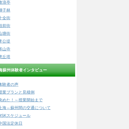
滄浪亭
獅子林
十全街
観前街
山塘街
李公堤
寒山寺
虎丘塔
海蘇州体験者インタビュー
体験者の声
授業プランと見積例
決めた！～授業開始まで
上海⇔蘇州間の交通について
HSKスケジュール
中国法定休日