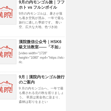
9月の内モンゴル旅｜フフ
ホト vs フルンボイル
9月の内モンゴルは、暑さが落
ち着き空気が澄み、一年で最も
旅行に適した季節です。 青い
空、広大な大地、色づき始
漢院微信公众号｜HSK6
級文法教室——「不如」
[video width="1728"
height="1080" mp4="https://elc-
rlc.
9月｜漢院内モンゴル旅行
のご案内
9 月の内モンゴルへ、一年で最
も癒される北の秋を巡りましょ
う。 草原は黄金色に染まり、
森林は彩りをまとい