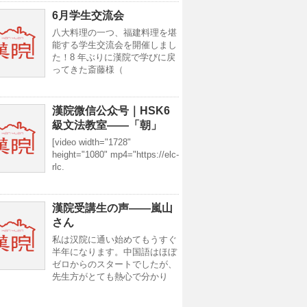
6月学生交流会
八大料理の一つ、福建料理を堪
能する学生交流会を開催しまし
た！8 年ぶりに漢院で学びに戻
ってきた斎藤様（
漢院微信公众号｜HSK6
級文法教室——「朝」
[video width="1728"
height="1080" mp4="https://elc-
rlc.
漢院受講生の声——嵐山
さん
私は汉院に通い始めてもうすぐ
半年になります。中国語はほぼ
ゼロからのスタートでしたが、
先生方がとても熱心で分かり