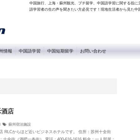
中国旅行、上海・蘇州観光、プチ留学、中国語学習に関する役に
語学習者の生の声を聞きたい方必見です！現地生活者から見た中
州情報
中国語学習
中国短期留学
お問い合わせ
禾酒店
03
蘇州宿泊施設
店 RLCからほど近いビジネスホテルです。 住所：苏州十全街
：十全街（酒吧一条街） 電話：400-616-1616 料金：一人部屋：