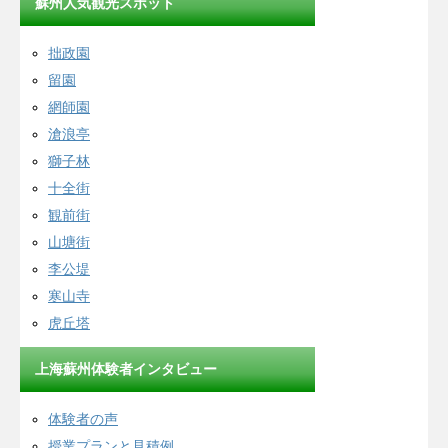
蘇州人気観光スポット
拙政園
留園
網師園
滄浪亭
獅子林
十全街
観前街
山塘街
李公堤
寒山寺
虎丘塔
上海蘇州体験者インタビュー
体験者の声
授業プランと見積例