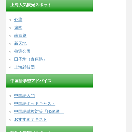
上海人気観光スポット
外灘
豫園
南京路
新天地
魯迅公園
田子坊（泰康路）
上海雑技団
中国語学習アドバイス
中国語入門
中国語ポッドキャスト
中国語試験対策「HSK網」
おすすめテキスト