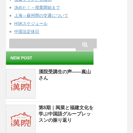
決めた！～授業開始まで
上海⇔蘇州間の交通について
HSKスケジュール
中国法定休日
NEW POST
漢院受講生の声——嵐山
さん
第8期｜闽菜と福建文化を
学ぶ中国語グループレッ
スンの振り返り