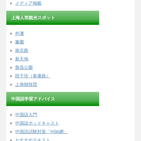
メディア掲載
上海人気観光スポット
外灘
豫園
南京路
新天地
魯迅公園
田子坊（泰康路）
上海雑技団
中国語学習アドバイス
中国語入門
中国語ポッドキャスト
中国語試験対策「HSK網」
おすすめテキスト