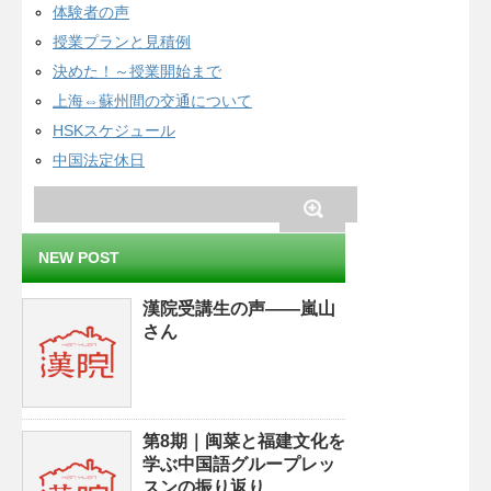
体験者の声
授業プランと見積例
決めた！～授業開始まで
上海⇔蘇州間の交通について
HSKスケジュール
中国法定休日
NEW POST
漢院受講生の声——嵐山
さん
第8期｜闽菜と福建文化を
学ぶ中国語グループレッ
スンの振り返り