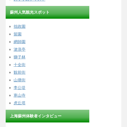
蘇州人気観光スポット
拙政園
留園
網師園
滄浪亭
獅子林
十全街
観前街
山塘街
李公堤
寒山寺
虎丘塔
上海蘇州体験者インタビュー