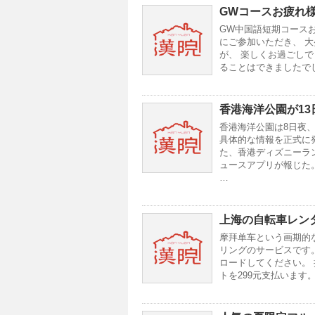
GWコースお疲れ
GW中国語短期コース
にご参加いただき、 
が、 楽しくお過ごし
ることはできましたでし
香港海洋公園が1
香港海洋公園は8日夜、
具体的な情報を正式に
た、香港ディズニーラ
ュースアプリが報じた
…
上海の自転車レン
摩拜单车という画期的な
リングのサービスです。 
ロードしてください。
トを299元支払います