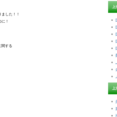
上
りました！！
めに！
に関する
上