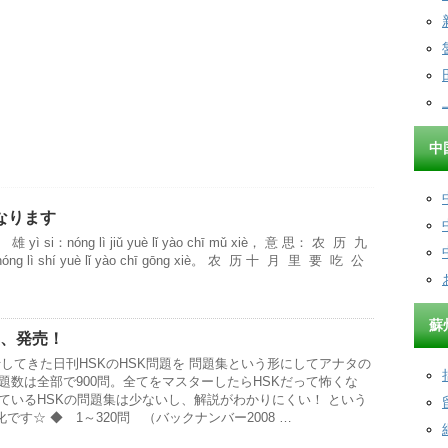
中
なります
 十 雄 yì si：nónɡ lì jiǔ yuè lǐ yào chī mǔ xiè， 意 思： 农 历 九
 lì shí yuè lǐ yào chī ɡōnɡ xiè。 农 历 十 月 里 要 吃 公
蘇
集、発売！
してきた日刊HSKのHSK問題を 問題集という形にしてアナタの
題数は全部で900問。全てをマスターしたらHSKだって怖くな
ているHSKの問題集は少ないし、解説がわかりにくい！ という
す☆ ◆ 1～320問 （バックナンバー2008 …