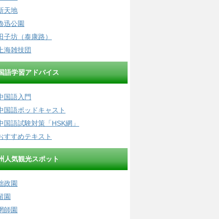
新天地
魯迅公園
田子坊（泰康路）
上海雑技団
国語学習アドバイス
中国語入門
中国語ポッドキャスト
中国語試験対策「HSK網」
おすすめテキスト
州人気観光スポット
拙政園
留園
網師園