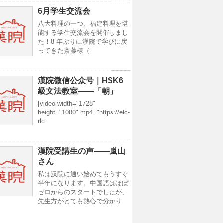
6月学生交流会
八大料理の一つ、福建料理を堪
能する学生交流会を開催しまし
た！8 年ぶりに漢院で学びに戻
ってきた斎藤様（
漢院微信公众号｜HSK6
級文法教室——「朝」
[video width="1728"
height="1080" mp4="https://elc-
rlc.
漢院受講生の声——嵐山
さん
私は汉院に通い始めてもうすぐ
半年になります。中国語はほぼ
ゼロからのスタートでしたが、
先生方がとても熱心で分かり