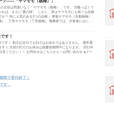
ーツ——「ヤマモモ（杨梅）」
場の主役は間違いなく「ヤマモモ（杨梅）」です。 甘酸っぱくて
れば、まさに“夏の味”。 しかし、実はヤマモモにも様々な品種
すか？ 特に人気のある3つの品種： 東魁ヤマモモ（东魁杨梅）、
梅）、丁岙ヤマモモ（丁岙杨梅） 梅農家では、夕食後に山に …
日です！
日です！ 創立記念日でもELCはお休みではありません。 通常通
す☆ 次回のELCのお休みは国慶節期間中になります。 2011年
ご注意ください！！ お問合せはこちらから⇒お問い合わせ ●グー
部期間で受付終了！
みです。