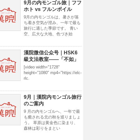
9月の内モンゴル旅｜フフ
ホト vs フルンボイル
9月の内モンゴルは、暑さが落
ち着き空気が澄み、一年で最も
旅行に適した季節です。 青い
空、広大な大地、色づき始
漢院微信公众号｜HSK6
級文法教室——「不如」
[video width="1728"
height="1080" mp4="https://elc-
rlc.
9月｜漢院内モンゴル旅行
のご案内
9 月の内モンゴルへ、一年で最
も癒される北の秋を巡りましょ
う。 草原は黄金色に染まり、
森林は彩りをまとい