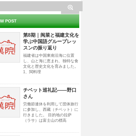
W POST
第8期｜闽菜と福建文化を
学ぶ中国語グループレッ
スンの振り返り
福建省は中国東南沿海に位置
し、山と海に恵まれ、独特な食
文化と歴史文化を育みました。
1、閩料理
チベット巡礼記——野口
さん
労働節連休を利用して団体旅行
に参加し、西藏（チベット）に
行きました。 目的地の拉萨
（ラサ）は富士山の標高