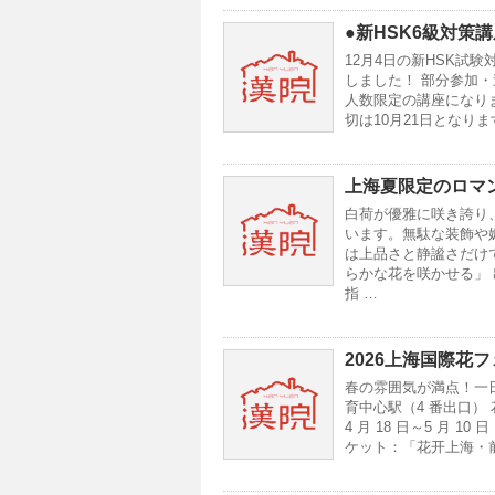
●新HSK6級対策
12月4日の新HSK試験
しました！ 部分参加
人数限定の講座になり
切は10月21日となり
上海夏限定のロマ
白荷が優雅に咲き誇り
います。無駄な装飾や
は上品さと静謐さだけ
らかな花を咲かせる」 
指 …
2026上海国際花
春の雰囲気が満点！一
育中心駅（4 番出口）
4 月 18 日～5 月
ケット：「花开上海・前