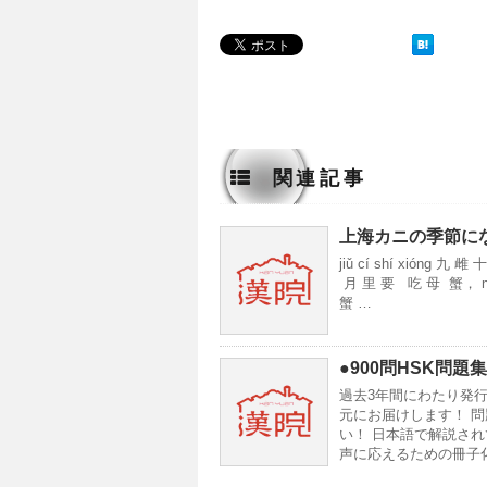
関連記事
上海カニの季節に
jiǔ cí shí xiónɡ 九 雌
月 里 要 吃 母 蟹， nónɡ
蟹 …
●900問HSK問題
過去3年間にわたり発行
元にお届けします！ 問
い！ 日本語で解説され
声に応えるための冊子化で