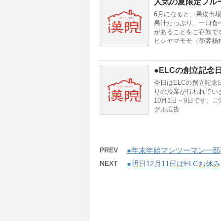
人気の夏限定フル
6月になると、果物市
果汁たっぷり、一口食べ
があることをご存知で
ヒシヤマモモ（荸荠杨
●ELCの創立記念
今日はELCの創立記念
りの授業が行われていま
10月1日～9日です。
グル広告
PREV
●年末年始マンツーマン一
NEXT
●明日12月11日はELCお休