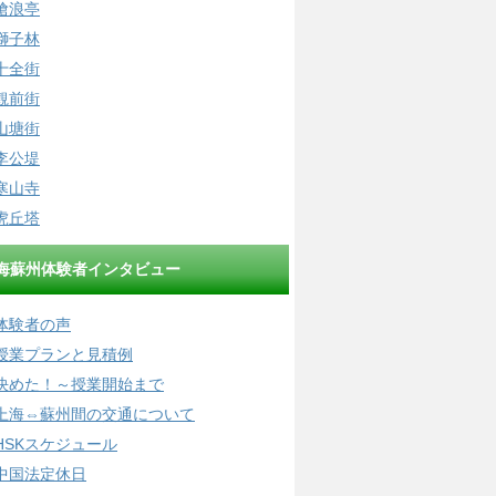
滄浪亭
獅子林
十全街
観前街
山塘街
李公堤
寒山寺
虎丘塔
海蘇州体験者インタビュー
体験者の声
授業プランと見積例
決めた！～授業開始まで
上海⇔蘇州間の交通について
HSKスケジュール
中国法定休日