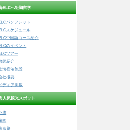
海ELCへ短期留学
ELCパンフレット
ELCスケジュール
ELC中国語コース紹介
ELCのイベント
ELCツアー
教師紹介
上海宿泊施設
会社概要
メディア掲載
海人気観光スポット
外灘
豫園
南京路