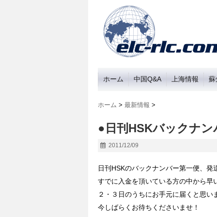
ホーム
中国Q&A
上海情報
蘇
ホーム
>
最新情報
>
●日刊HSKバックナ
2011/12/09
日刊HSKのバックナンバー第一便、発
すでに入金を頂いている方の中から早
２・３日のうちにお手元に届くと思い
今しばらくお待ちくださいませ！