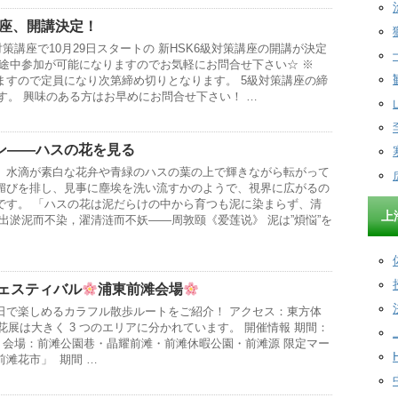
講座、開講決定！
対策講座で10月29日スタートの 新HSK6級対策講座の開講が決定
・途中参加が可能になりますのでお気軽にお問合せ下さい☆ ※
ますので定員になり次第締め切りとなります。 5級対策講座の締
ます。 興味のある方はお早めにお問合せ下さい！ …
ン——ハスの花を見る
、水滴が素白な花弁や青緑のハスの葉の上で輝きながら転がって
媚びを排し、見事に塵埃を洗い流すかのようで、視界に広がるの
です。 「ハスの花は泥だらけの中から育つも泥に染まらず、清
上
出淤泥而不染，濯清涟而不妖——周敦颐《爱莲说》 泥は”煩悩”を
フェスティバル
浦東前滩会場
日で楽しめるカラフル散歩ルートをご紹介！ アクセス：東方体
 花展は大きく 3 つのエリアに分かれています。 開催情報 期間：
 10 日 会場：前滩公園巷・晶耀前滩・前滩休暇公園・前滩源 限定マー
滩花市」 期間 …