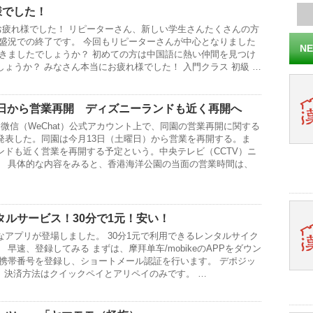
様でした！
お疲れ様でした！ リピーターさん、新しい学生さんたくさんの方
大盛況での終了です。 今回もリピーターさんが中心となりました
NE
できましたでしょうか？ 初めての方は中国語に熱い仲間を見つけ
ょうか？ みなさん本当にお疲れ様でした！ 入門クラス 初級 …
3日から営業再開 ディズニーランドも近く再開へ
微信（WeChat）公式アカウント上で、同園の営業再開に関する
発表した。同園は今月13日（土曜日）から営業を再開する。ま
ンドも近く営業を再開する予定という。中央テレビ（CCTV）ニ
。 具体的な内容をみると、香港海洋公園の当面の営業時間は、
タルサービス！30分で1元！安い！
アプリが登場しました。 30分1元で利用できるレンタルサイク
早速、登録してみる まずは、摩拜单车/mobikeのAPPをダウン
 携帯番号を登録し、ショートメール認証を行います。 デポジッ
。 決済方法はクイックペイとアリペイのみです。 …