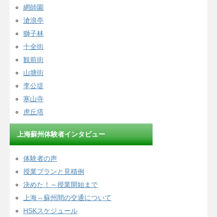
網師園
滄浪亭
獅子林
十全街
観前街
山塘街
李公堤
寒山寺
虎丘塔
上海蘇州体験者インタビュー
体験者の声
授業プランと見積例
決めた！～授業開始まで
上海⇔蘇州間の交通について
HSKスケジュール