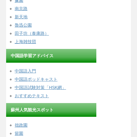
豫園
南京路
新天地
魯迅公園
田子坊（泰康路）
上海雑技団
中国語学習アドバイス
中国語入門
中国語ポッドキャスト
中国語試験対策「HSK網」
おすすめテキスト
蘇州人気観光スポット
拙政園
留園