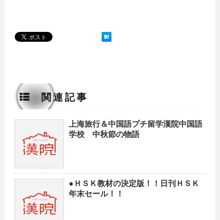
関連記事
上海旅行＆中国語プチ留学漢院中国語
学校 中秋節の物語
●ＨＳＫ教材の決定版！！日刊ＨＳＫ
年末セール！！