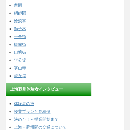
留園
網師園
滄浪亭
獅子林
十全街
観前街
山塘街
李公堤
寒山寺
虎丘塔
上海蘇州体験者インタビュー
体験者の声
授業プランと見積例
決めた！～授業開始まで
上海⇔蘇州間の交通について