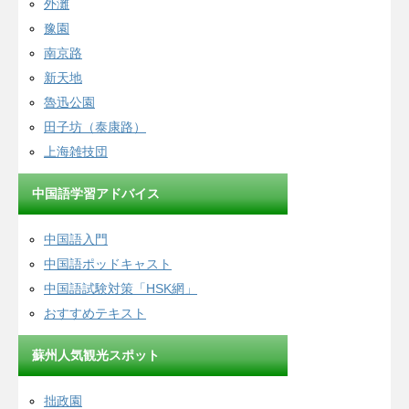
外灘
豫園
南京路
新天地
魯迅公園
田子坊（泰康路）
上海雑技団
中国語学習アドバイス
中国語入門
中国語ポッドキャスト
中国語試験対策「HSK網」
おすすめテキスト
蘇州人気観光スポット
拙政園