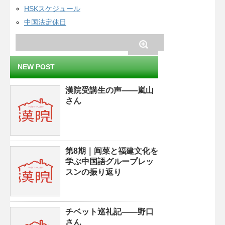
HSKスケジュール
中国法定休日
NEW POST
漢院受講生の声——嵐山
さん
第8期｜闽菜と福建文化を
学ぶ中国語グループレッ
スンの振り返り
チベット巡礼記——野口
さん