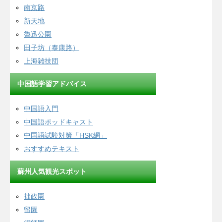
南京路
新天地
魯迅公園
田子坊（泰康路）
上海雑技団
中国語学習アドバイス
中国語入門
中国語ポッドキャスト
中国語試験対策「HSK網」
おすすめテキスト
蘇州人気観光スポット
拙政園
留園