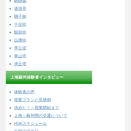
網師園
滄浪亭
獅子林
十全街
観前街
山塘街
李公堤
寒山寺
虎丘塔
上海蘇州体験者インタビュー
体験者の声
授業プランと見積例
決めた！～授業開始まで
上海⇔蘇州間の交通について
HSKスケジュール