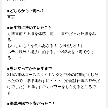
■どちらから上海へ？
東京
■留学前に決めていたこと
万博直前の上海を体感、前回工事中だった外灘をみ
る。
おいしいものを食べあさる！（小吃万才！）
ホテル以外の場所に泊まる。中検2級を上海でうけ
る・・・
■思い立ってから留学まで
3月の連休コースのタイミングと中検の時期が同じだ
ったので、ほぼ迷わずに・・・（心配は仕事の都合だ
けでした）上海はすごくパワーをもらえるところで
す！
■準備段階で不安だったこと