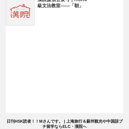
級文法教室——「朝」
日刊HSK読者！！Mさんです。 | 上海旅行＆蘇州観光や中国語プ
チ留学ならELC・漢院へ