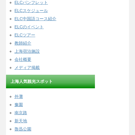
ELCパンフレット
ELCスケジュール
ELC中国語コース紹介
ELCのイベント
ELCツアー
教師紹介
上海宿泊施設
会社概要
メディア掲載
上海人気観光スポット
外灘
豫園
南京路
新天地
魯迅公園