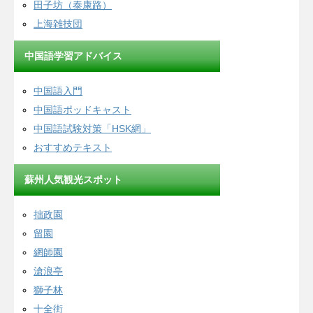
田子坊（泰康路）
上海雑技団
中国語学習アドバイス
中国語入門
中国語ポッドキャスト
中国語試験対策「HSK網」
おすすめテキスト
蘇州人気観光スポット
拙政園
留園
網師園
滄浪亭
獅子林
十全街