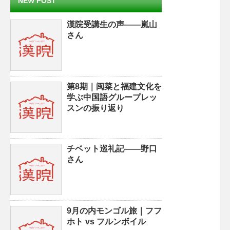
NEW POST
漢院受講生の声——嵐山
さん
第8期｜闽菜と福建文化を
学ぶ中国語グループレッ
スンの振り返り
チベット巡礼記——野口
さん
9月の内モンゴル旅｜フフ
ホト vs フルンボイル