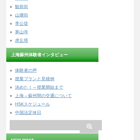
観前街
山塘街
李公堤
寒山寺
虎丘塔
上海蘇州体験者インタビュー
体験者の声
授業プランと見積例
決めた！～授業開始まで
上海⇔蘇州間の交通について
HSKスケジュール
中国法定休日