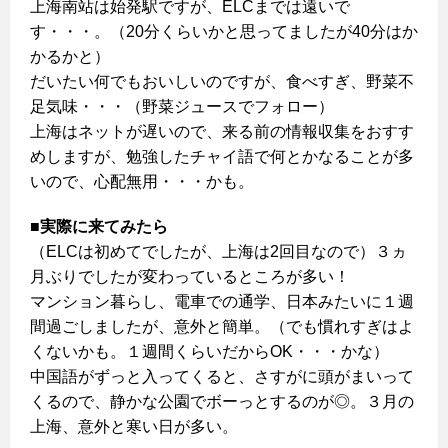
上海南站は始発駅ですが、ELCまでは遠いで
す・・・。（20分くらいかと思ってましたが40分はか
かるかと）
だいたい何でもおいしいのですが、食べすぎ、野菜不
足気味・・・（野菜ジュースでフォロー）
上海はネットが遅いので、来る前の情報収集をおすす
めしますが、勉強したチャイ語で何とかなることが多
いので、心配無用・・・かも。
■実際に来てみたら
（ELCは初めてでしたが、上海は2回目なので）３ヵ
月ぶりでしたが変わっているところが多い！
マンション暮らし、電車での通学、日本みたいに１週
間過ごしましたが、意外と簡単。（でも慣れすぎはよ
くないかも。１週間くらいだからOK・・・かな）
中国語がずっと入ってくると、さすがに頭がまいって
くるので、静かな公園でボーっとするのが◎。３月の
上海、意外と寒い日が多い。