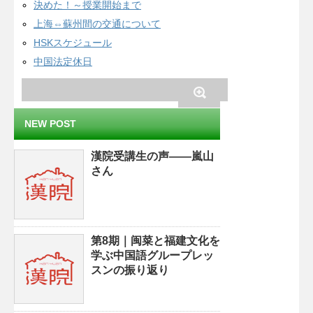
決めた！～授業開始まで
上海⇔蘇州間の交通について
HSKスケジュール
中国法定休日
NEW POST
漢院受講生の声——嵐山
さん
第8期｜闽菜と福建文化を
学ぶ中国語グループレッ
スンの振り返り