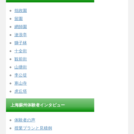
拙政園
留園
網師園
滄浪亭
獅子林
十全街
観前街
山塘街
李公堤
寒山寺
虎丘塔
上海蘇州体験者インタビュー
体験者の声
授業プランと見積例