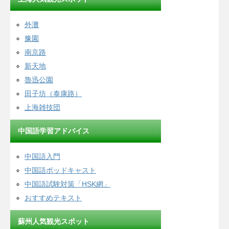
外灘
豫園
南京路
新天地
魯迅公園
田子坊（泰康路）
上海雑技団
中国語学習アドバイス
中国語入門
中国語ポッドキャスト
中国語試験対策「HSK網」
おすすめテキスト
蘇州人気観光スポット