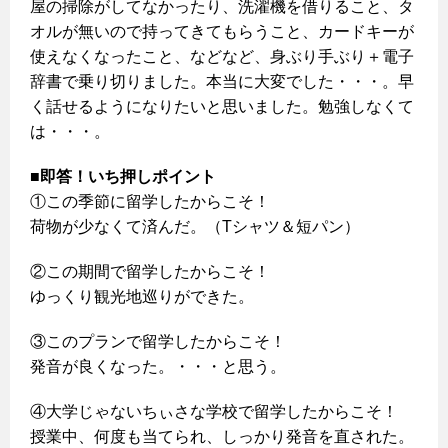
屋の掃除がしてなかったり、洗濯機を借りること、タ
オルが無いので持ってきてもらうこと、カードキーが
使えなくなったこと、などなど、身ぶり手ぶり＋電子
辞書で乗り切りました。本当に大変でした・・・。早
く話せるようになりたいと思いました。勉強しなくて
は・・・。
■即答！いち押しポイント
①この季節に留学したからこそ！
荷物が少なくて済んだ。（Tシャツ＆短パン）
②この期間で留学したからこそ！
ゆっくり観光地巡りができた。
③このプランで留学したからこそ！
発音が良くなった。・・・と思う。
④大学じゃないちぃさな学校で留学したからこそ！
授業中、何度も当てられ、しっかり発音を直された。