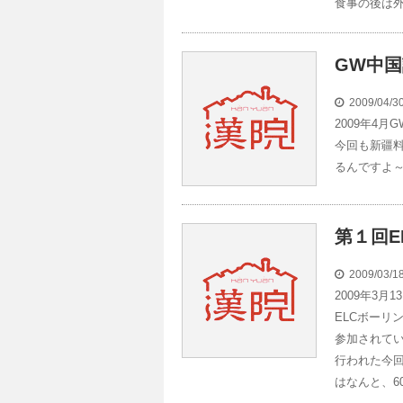
食事の後は
GW中
2009/04/
2009年4
今回も新疆
るんですよ
第１回E
2009/03/
2009年3
ELCボーリ
参加されてい
行われた今回
はなんと、60