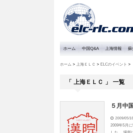
ホーム
中国Q&A
上海情報
蘇
ホーム
>
上海ＥＬＣ
>
ELCのイベント
>
「 上海ＥＬＣ 」 一覧
５月中
2009/05/
2009年5
した。 場所