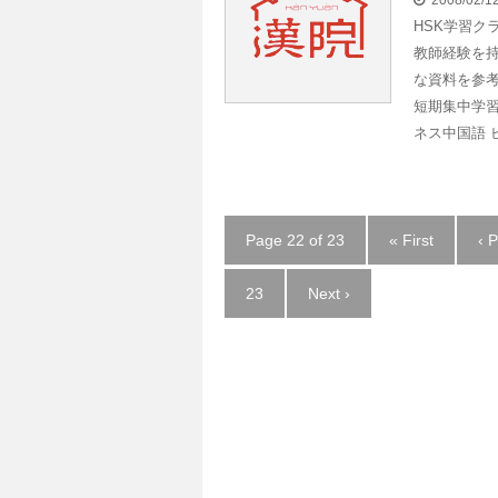
2008/02/
HSK学習ク
教師経験を持
な資料を参
短期集中学
ネス中国語 
Page 22 of 23
« First
‹ 
23
Next ›