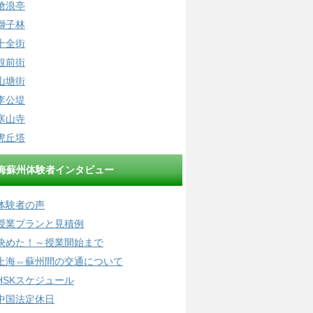
滄浪亭
獅子林
十全街
観前街
山塘街
李公堤
寒山寺
虎丘塔
海蘇州体験者インタビュー
体験者の声
授業プランと見積例
決めた！～授業開始まで
上海⇔蘇州間の交通について
HSKスケジュール
中国法定休日