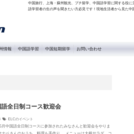
中国旅行、上海・蘇州観光、プチ留学、中国語学習に関する役に
語学習者の生の声を聞きたい方必見です！現地生活者から見た中
州情報
中国語学習
中国短期留学
お問い合わせ
国語全日制コース歓迎会
18
ELCのイベント
月に5月中国語全日制コースに参加されたみなさんと歓迎会をやりま
はナベさんのおうち。料理も手作り。 メニューは大根サラダ、コ