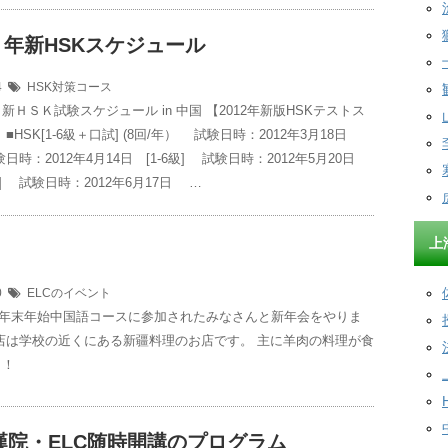
年新HSKスケジュール
14
HSK対策コース
新ＨＳＫ試験スケジュール in 中国 【2012年新版HSKテストス
■HSK[1-6級＋口試] (8回/年） 試験日時：2012年3月18日
試験日時：2012年4月14日 [1-6級] 試験日時：2012年5月20日
試] 試験日時：2012年6月17日 …
上
10
ELCのイベント
月に年末年始中国語コースに参加されたみなさんと新年会をやりま
店は学校の近くにある新疆料理のお店です。 主に羊肉の料理が食
！！
年漢院・ELC随時開講のプログラム