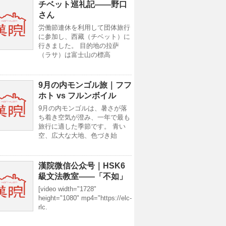
チベット巡礼記——野口
さん
労働節連休を利用して団体旅行
に参加し、西藏（チベット）に
行きました。 目的地の拉萨
（ラサ）は富士山の標高
9月の内モンゴル旅｜フフ
ホト vs フルンボイル
9月の内モンゴルは、暑さが落
ち着き空気が澄み、一年で最も
旅行に適した季節です。 青い
空、広大な大地、色づき始
漢院微信公众号｜HSK6
級文法教室——「不如」
[video width="1728"
height="1080" mp4="https://elc-
rlc.