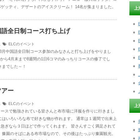
ゲッティ、デザートのアイスクリーム！ 14名が集まりました。
上
国語全日制コース打ち上げ
01
ELCのイベント
月に3月中国語全日制コース参加のみなさんと打ち上げをやりまし
めから4月末まで8週間の1日6コマのみっちりコースの修了でし
さまでした～！
ツアー
01
ELCのイベント
上
コースで勉強されている皆さんと布市場に洋服を作りに行きまし
にはいろいろな布で好きな物が作れます。 通常は１週間で出来上
、急ぎなら３日ほどで作ってくれます。 皆さんすごく満足されて
！ 豫園のそばにある布市場なので、その後はたっぷり豫園観光。