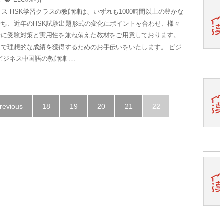
12
ELCの紹介
ラス HSK学習クラスの教師陣は、いずれも1000時間以上の豊かな
ち、近年のHSK試験出題形式の変化にポイントを合わせ、様々
考に受験対策と実用性を兼ね備えた教材をご用意しております。
習で理想的な成績を獲得するためのお手伝いをいたします。 ビジ
ビジネス中国語の教師陣 …
Previous
18
19
20
21
22