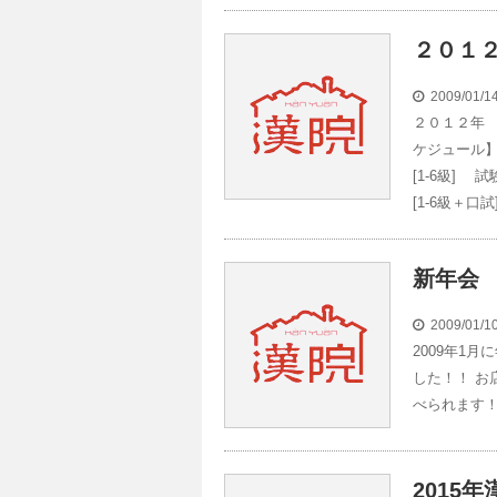
２０１２
2009/01/
２０１２年 
ケジュール】 
[1-6級] 
[1-6級＋口
新年会
2009/01/
2009年1
した！！ お
べられます
2015