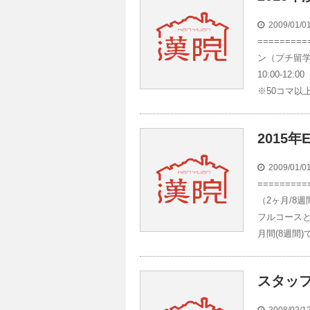
2009/01/
========
ン（プチ留学
10:00-12:0
※50コマ以上
2015
2009/01/
========
（2ヶ月/8
フルコースと
月間(8週間
スタッ