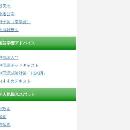
新天地
魯迅公園
田子坊（泰康路）
上海雑技団
国語学習アドバイス
中国語入門
中国語ポッドキャスト
中国語試験対策「HSK網」
おすすめテキスト
州人気観光スポット
拙政園
留園
網師園