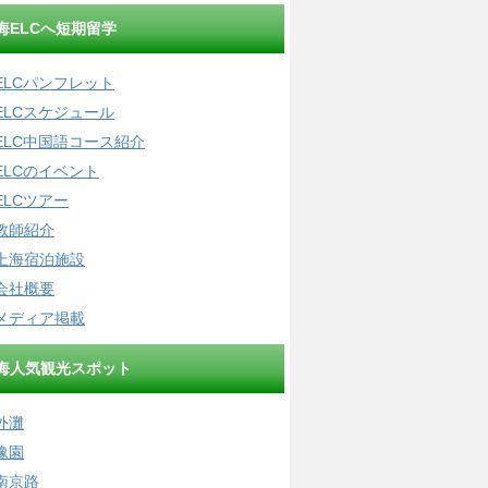
海ELCへ短期留学
ELCパンフレット
ELCスケジュール
ELC中国語コース紹介
ELCのイベント
ELCツアー
教師紹介
上海宿泊施設
会社概要
メディア掲載
海人気観光スポット
外灘
豫園
南京路