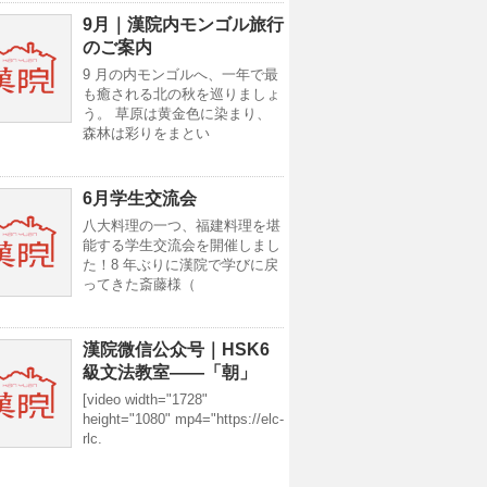
9月｜漢院内モンゴル旅行
のご案内
9 月の内モンゴルへ、一年で最
も癒される北の秋を巡りましょ
う。 草原は黄金色に染まり、
森林は彩りをまとい
6月学生交流会
八大料理の一つ、福建料理を堪
能する学生交流会を開催しまし
た！8 年ぶりに漢院で学びに戻
ってきた斎藤様（
漢院微信公众号｜HSK6
級文法教室——「朝」
[video width="1728"
height="1080" mp4="https://elc-
rlc.