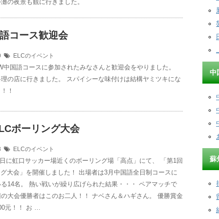
外灘の夜景も観に行きました。
国語コース歓迎会
30
ELCのイベント
月GW中国語コースに参加されたみなさんと歓迎会をやりました。
中
料理の店に行きました。 スパイシーな味付けは結構ヤミツキにな
～！！
LCボーリング大会
18
ELCのイベント
蘇
月13日に虹口サッカー場近くのボーリング場「高点」にて、 「第1回
ング大会」を開催しました！ 出場者は3月中国語全日制コースに
る14名。 熱い戦いが繰り広げられた結果・・・ ペアマッチで
の大会優勝者はこのお二人！！ ナベさん＆ハギさん。 優勝賞金
0元！！ お …