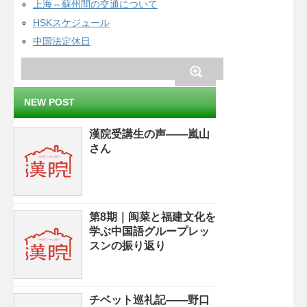
上海⇔蘇州間の交通について
HSKスケジュール
中国法定休日
NEW POST
漢院受講生の声——嵐山
さん
第8期｜闽菜と福建文化を
学ぶ中国語グループレッ
スンの振り返り
チベット巡礼記——野口