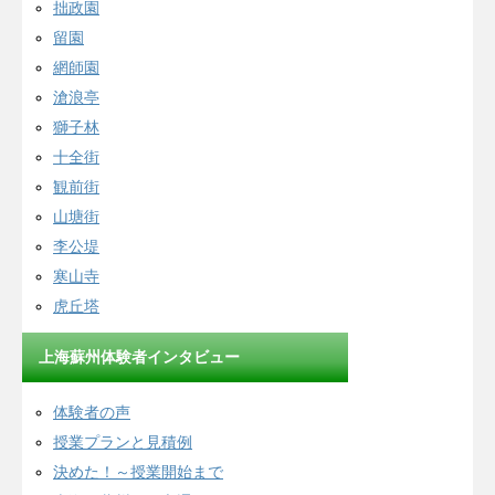
拙政園
留園
網師園
滄浪亭
獅子林
十全街
観前街
山塘街
李公堤
寒山寺
虎丘塔
上海蘇州体験者インタビュー
体験者の声
授業プランと見積例
決めた！～授業開始まで