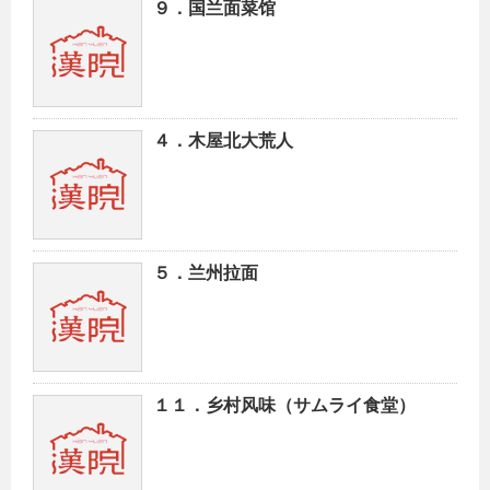
９．国兰面菜馆
４．木屋北大荒人
５．兰州拉面
１１．乡村风味（サムライ食堂）