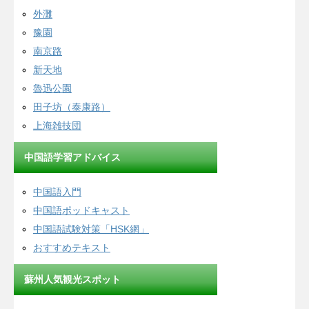
外灘
豫園
南京路
新天地
魯迅公園
田子坊（泰康路）
上海雑技団
中国語学習アドバイス
中国語入門
中国語ポッドキャスト
中国語試験対策「HSK網」
おすすめテキスト
蘇州人気観光スポット