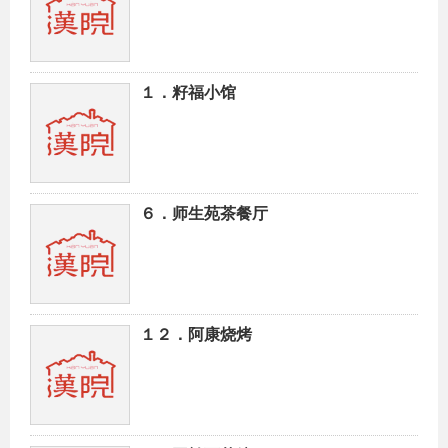
１．籽福小馆
６．师生苑茶餐厅
１２．阿康烧烤