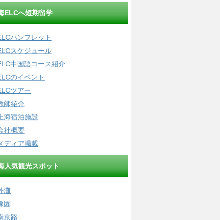
海ELCへ短期留学
ELCパンフレット
ELCスケジュール
ELC中国語コース紹介
ELCのイベント
ELCツアー
教師紹介
上海宿泊施設
会社概要
メディア掲載
海人気観光スポット
外灘
豫園
南京路