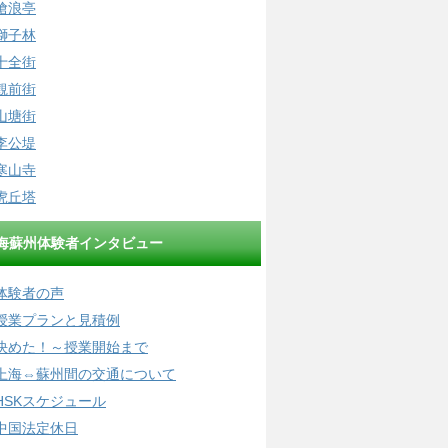
滄浪亭
獅子林
十全街
観前街
山塘街
李公堤
寒山寺
虎丘塔
海蘇州体験者インタビュー
体験者の声
授業プランと見積例
決めた！～授業開始まで
上海⇔蘇州間の交通について
HSKスケジュール
中国法定休日