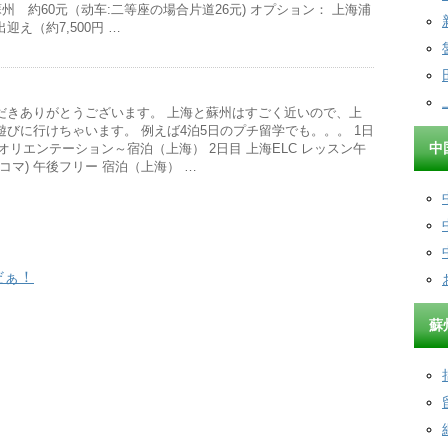
州 約60元（动车:二等座の場合片道26元) オプション： 上海浦
え（約7,500円 …
だきありがとうございます。 上海と蘇州はすごく近いので、上
びに行けちゃいます。 例えば4泊5日のプチ留学でも。。。 1日
中
てオリエンテーション～宿泊（上海） 2日目 上海ELC レッスン午
30 4コマ) 午後フリー 宿泊（上海） …
だぁ！
蘇