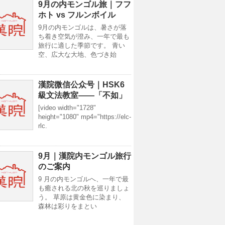
9月の内モンゴル旅｜フフ
ホト vs フルンボイル
9月の内モンゴルは、暑さが落
ち着き空気が澄み、一年で最も
旅行に適した季節です。 青い
空、広大な大地、色づき始
漢院微信公众号｜HSK6
級文法教室——「不如」
[video width="1728"
height="1080" mp4="https://elc-
rlc.
9月｜漢院内モンゴル旅行
のご案内
9 月の内モンゴルへ、一年で最
も癒される北の秋を巡りましょ
う。 草原は黄金色に染まり、
森林は彩りをまとい