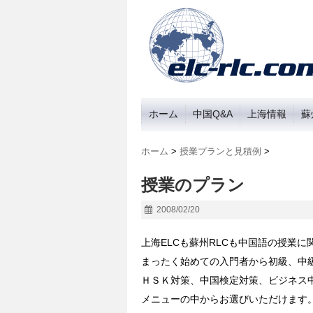
ホーム
中国Q&A
上海情報
蘇
ホーム
>
授業プランと見積例
>
授業のプラン
2008/02/20
上海ELCも蘇州RLCも中国語の授業
まったく始めての入門者から初級、中
ＨＳＫ対策、中国検定対策、ビジネス
メニューの中からお選びいただけます