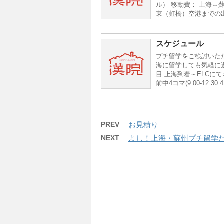
ル） 移動費： 上海⇔蘇
東（虹橋）空港までの出迎
スケジュール
プチ留学をご検討いた
海に留学しても気軽に遊
目 上海到着～ELCに
前中4コマ(9:00-12:
PREV
お見積り
NEXT
よし！上海・蘇州プチ留学