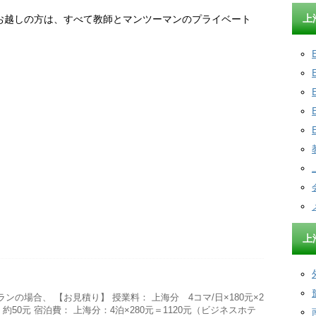
上
お越しの方は、すべて教師とマンツーマンのプライベート
上
ンの場合、 【お見積り】 授業料： 上海分 4コマ/日×180元×2
 約50元 宿泊費： 上海分：4泊×280元＝1120元（ビジネスホテ