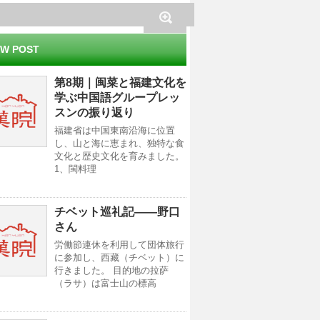
W POST
第8期｜闽菜と福建文化を
学ぶ中国語グループレッ
スンの振り返り
福建省は中国東南沿海に位置
し、山と海に恵まれ、独特な食
文化と歴史文化を育みました。
1、閩料理
チベット巡礼記——野口
さん
労働節連休を利用して団体旅行
に参加し、西藏（チベット）に
行きました。 目的地の拉萨
（ラサ）は富士山の標高