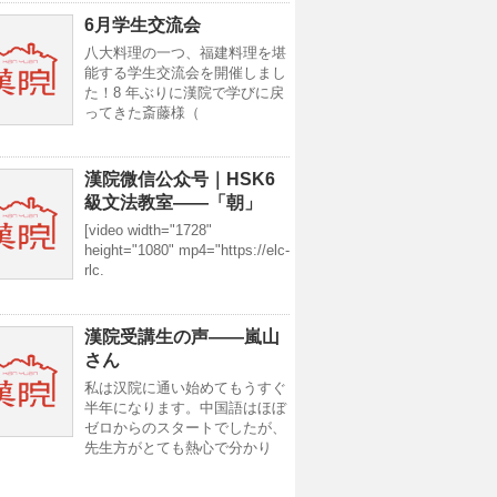
6月学生交流会
八大料理の一つ、福建料理を堪
能する学生交流会を開催しまし
た！8 年ぶりに漢院で学びに戻
ってきた斎藤様（
漢院微信公众号｜HSK6
級文法教室——「朝」
[video width="1728"
height="1080" mp4="https://elc-
rlc.
漢院受講生の声——嵐山
さん
私は汉院に通い始めてもうすぐ
半年になります。中国語はほぼ
ゼロからのスタートでしたが、
先生方がとても熱心で分かり