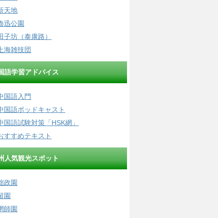
新天地
魯迅公園
田子坊（泰康路）
上海雑技団
国語学習アドバイス
中国語入門
中国語ポッドキャスト
中国語試験対策「HSK網」
おすすめテキスト
州人気観光スポット
拙政園
留園
網師園