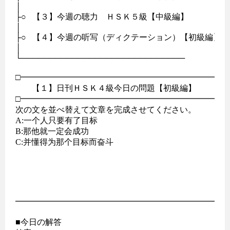
│               

├○   【３】今週の聴力　ＨＳＫ５級【中級編】　 

│                                          　　　 　　　

├○   【４】今週の听写（ディクテーション）【初級編】

│                                            　　　　　　　

└─────────────────────────────

□━━━━━━━━━━━━━━━━━━━━━━━━━━
　　【１】日刊ＨＳＫ４級今日の問題【初級編】

□━━━━━━━━━━━━━━━━━━━━━━━━━━
次の文を並べ替えて文章を完成させてください。

A:一个人只要有了目标

B:那他就一定会成功

C:并懂得为那个目标而奋斗

━━━━━━━━━━━━━━━━━━━━━━━━━━
■今日の解答
