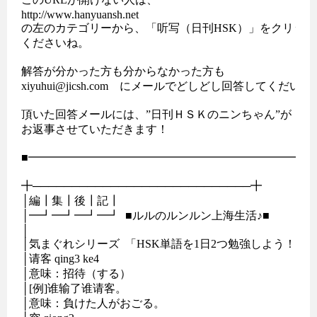
http://www.hanyuansh.net

の左のカテゴリーから、「听写（日刊HSK）」をクリック
くださいね。

解答が分かった方も分からなかった方も

xiyuhui@jicsh.com　にメールでどしどし回答してくだいさ
頂いた回答メールには、”日刊ＨＳＫのニンちゃん”が

お返事させていただきます！

■━━━━━━━━━━━━━━━━━━━━━━━━━━
╋────────────────────────────╋

│編┃集┃後┃記┃                                          

│━┛━┛━┛━┛  ■ルルのルンルン上海生活♪■  

│                                                         

│気まぐれシリーズ  「HSK単語を1日2つ勉強しよう！」

│请客 qing3 ke4

│意味：招待（する） 

│[例]谁输了谁请客。

│意味：負けた人がおごる。
