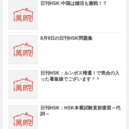
日刊HSK:中国は婚活も激戦！？
8月9日の日刊HSK問題集
日刊HSK：ルンボス帰還！で気合の入
った看板娘でございます＾＾
日刊HSK：HSK本番試験直前復習～代
詞～