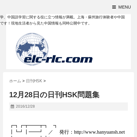
MENU
学、中国語学習に関する役に立つ情報が満載。上海・蘇州旅行体験者や中国
です！現地生活者から見た中国情報も同時公開中です。
ホーム
>
日刊HSK
>
12月28日の日刊HSK問題集
2016/12/28
┏┓┏┳━━┳┓　┓

┃┗┛┃━━┛　／     発行：http://www.hanyuansh.net
