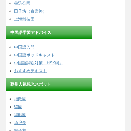
魯迅公園
田子坊（泰康路）
上海雑技団
中国語学習アドバイス
中国語入門
中国語ポッドキャスト
中国語試験対策「HSK網」
おすすめテキスト
蘇州人気観光スポット
拙政園
留園
網師園
滄浪亭
獅子林