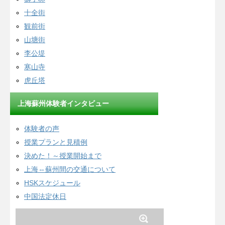
十全街
観前街
山塘街
李公堤
寒山寺
虎丘塔
上海蘇州体験者インタビュー
体験者の声
授業プランと見積例
決めた！～授業開始まで
上海⇔蘇州間の交通について
HSKスケジュール
中国法定休日