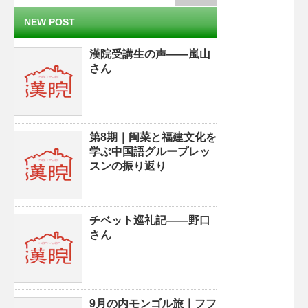
NEW POST
漢院受講生の声——嵐山
さん
第8期｜闽菜と福建文化を
学ぶ中国語グループレッ
スンの振り返り
チベット巡礼記——野口
さん
9月の内モンゴル旅｜フフ