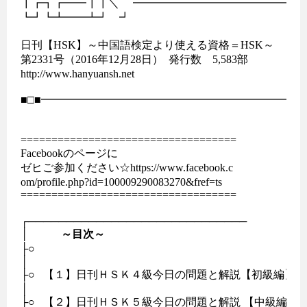
┃┏┓┏━━┃┃＼　 ━━━━━━━━━━━━━━━━■□
┗┛┗┻━━┻┛　┛

日刊【HSK】～中国語検定より使える資格＝HSK～	

第2331号（2016年12月28日）  発行数　5,583部

http://www.hanyuansh.net

■□■━━━━━━━━━━━━━━━━━━━━━━━━━
===================================

Facebookのページに

ゼヒご参加ください☆https://www.facebook.c

om/profile.php?id=100009290083270&fref=ts 

===================================

┌─────────────────────────────

│　　　
～目次～
├○　　                             

│

├○   【１】日刊ＨＳＫ４級今日の問題と解説【初級編】

│                                            　　　　　　

├○   【２】日刊ＨＳＫ５級今日の問題と解説 【中級編】　