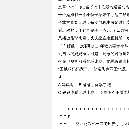
文章中の( )に当てはまる最も適当な
一个姑娘和一个小伙子结婚了，他们结
子非常喜欢足球，每次电视中有足球比
看。对此，年轻的妻子一点儿 （ 1.办
又播放足球比赛，丈夫坐在电视机前一
（ 2.好像 ）没有听到。年轻的妻子非常 
到自己的妈妈家，可是回到家的时候却
坐在电视机前看足球比赛。她觉得很奇怪，
“回她的妈妈家了。”父亲头也不回地说
４．
A 妈妈呢 B 爸爸，你累了吧
C 妈妈也看足球比赛 D 您怎么不看电
━━━━━━━━━━━━━━━━━
┏┏┏┏┏┏┏┏┏┏┏┏┏┏┏┏┏
┏┏┏
┏┏ ～空いたスペースで広告しち