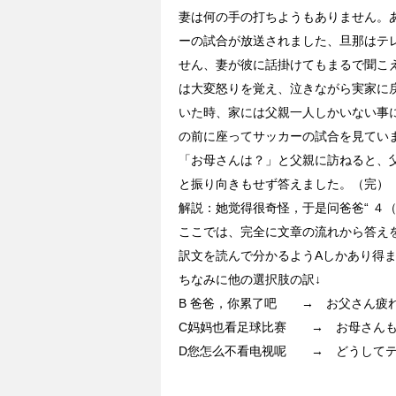
妻は何の手の打ちようもありません。
ーの試合が放送されました、旦那はテ
せん、妻が彼に話掛けてもまるで聞こ
は大変怒りを覚え、泣きながら実家に
いた時、家には父親一人しかいない事
の前に座ってサッカーの試合を見てい
「お母さんは？」と父親に訪ねると、
と振り向きもせず答えました。（完）
解説：她觉得很奇怪，于是问爸爸“ ４（
ここでは、完全に文章の流れから答え
訳文を読んで分かるようAしかあり得
ちなみに他の選択肢の訳↓
B 爸爸，你累了吧 → お父さん
C妈妈也看足球比赛 → お母さんも
D您怎么不看电视呢 → どうしてテ