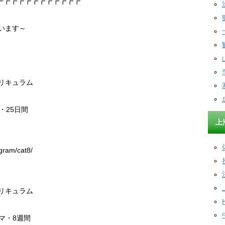
┏┏┏┏┏┏┏┏┏┏┏┏
ゃいます～
リキュラム
・25日間
上
日
ram/cat8/
リキュラム
マ・8週間