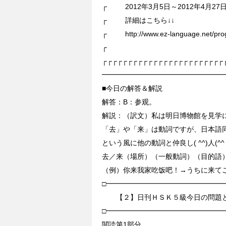
┌ 2012年3月5日～2012年4月27
┌ 詳細はこちら↓↓
┌ http://www.ez-language.net/prog
┌
┌┌┌┌┌┌┌┌┌┌┌┌┌┌┌┌┌┌┌┌┌┌┌┌
━━━━━━━━━━━━━━━━━
■今日の解答＆解説
解答：B：参观。
解説：（訳文）私は明日博物館を見学
「去」や「来」は動詞ですが、日本語
という風に他の動詞と仲良し( ^^)人(^^ 
去／来（場所）（一般動詞）（目的語
（例）你来我家吃饭吧！→うちに来て
□━━━━━━━━━━━━━━━━━
【２】日刊ＨＳＫ５級今日の問題と
□━━━━━━━━━━━━━━━━━
閲読第1部分