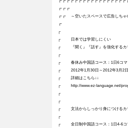
┏┏┏┏┏┏┏┏┏┏┏┏┏┏┏┏┏
┏┏┏
┏┏ ～空いたスペースで広告しち
┏
┌
┌ 日本では学習しにくい
┌ 『聞く』『話す』を強化するカ
┌
┌ 春休み中国語コース：1日6コマ
┌ 2012年1月30日～2012年3月2
┌ 詳細はこちら↓↓
┌ http://www.ez-language.net/prog
┌
┌
┌ 文法からしっかり身につけるカ
┌
┌ 全日制中国語コース：1日4-6コ