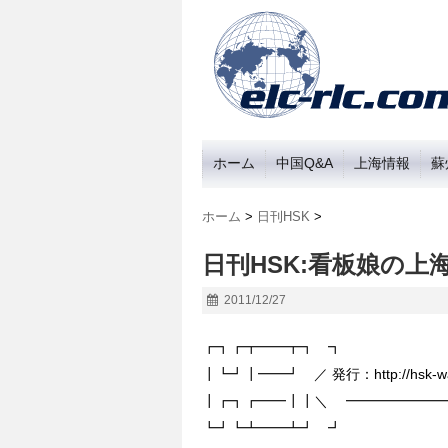
ホーム
中国Q&A
上海情報
蘇
ホーム
>
日刊HSK
>
日刊HSK:看板娘の上海
2011/12/27
┏┓┏┳━━┳┓ ┓
┃┗┛┃━━┛ ／ 発行：http://hsk-wa
┃┏┓┏━━┃┃＼ ━━━━━━━━
┗┛┗┻━━┻┛ ┛