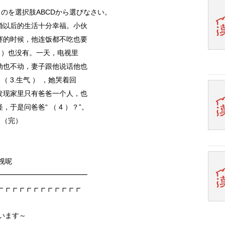
ものを選択肢ABCDから選びなさい。
婚以后的生活十分幸福。小伙
赛的时候，他连饭都不吃也要
法 ）也没有。一天，电视里
动也不动，妻子跟他说话他也
（ 3.生气 ） ，她哭着回
发现家里只有爸爸一个人，也
于是问爸爸“ （ 4 ）？”。
。（完）
视呢
━━━━━━━━━━━━━
┏┏┏┏┏┏┏┏┏┏┏┏
ゃいます～