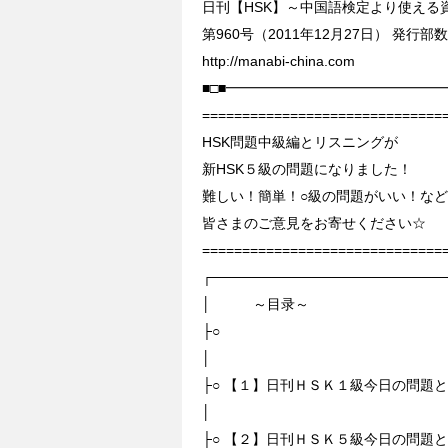
日刊【HSK】～中国語検定より使える資
第960号（2011年12月27日） 発行部数
http://manabi-china.com
■□■━━━━━━━━━━━━━━━
==============================
HSK問題中級編とリスニングが
新HSK５級の問題になりました！
難しい！簡単！○級の問題がいい！など
皆さまのご意見をお寄せください☆
==============================
┌───────────────────────
│ ～目录～
├○
│
├○ 【１】日刊ＨＳＫ１級今日の問題
│
├○ 【２】日刊ＨＳＫ５級今日の問題