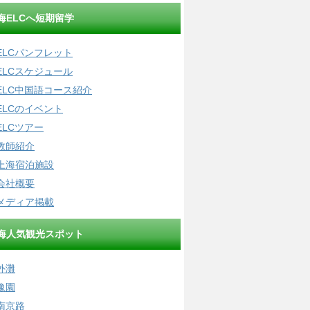
海ELCへ短期留学
ELCパンフレット
ELCスケジュール
ELC中国語コース紹介
ELCのイベント
ELCツアー
教師紹介
上海宿泊施設
会社概要
メディア掲載
海人気観光スポット
外灘
豫園
南京路