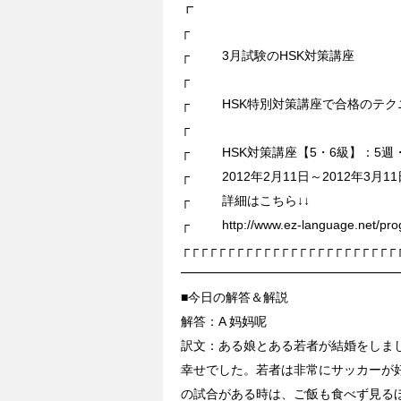
┏
┌
┌ 3月試験のHSK対策講座
┌
┌ HSK特別対策講座で合格のテク
┌
┌ HSK対策講座【5・6級】：5週
┌ 2012年2月11日～2012年3月1
┌ 詳細はこちら↓↓
┌ http://www.ez-language.net/prog
┌┌┌┌┌┌┌┌┌┌┌┌┌┌┌┌┌┌┌┌┌┌┌┌
━━━━━━━━━━━━━━━━━
■今日の解答＆解説
解答：A 妈妈呢
訳文：ある娘とある若者が結婚をしま
幸せでした。若者は非常にサッカーが
の試合がある時は、ご飯も食べず見る