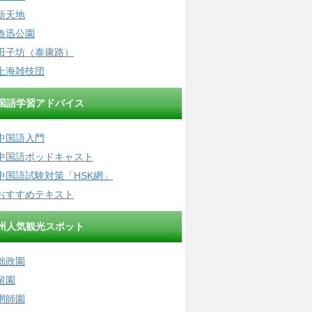
新天地
魯迅公園
田子坊（泰康路）
上海雑技団
国語学習アドバイス
中国語入門
中国語ポッドキャスト
中国語試験対策「HSK網」
おすすめテキスト
州人気観光スポット
拙政園
留園
網師園