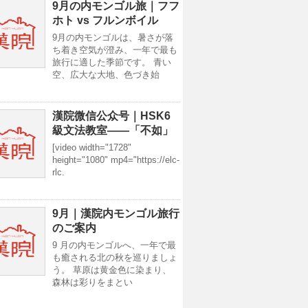
9月の内モンゴル旅｜フフ
ホト vs フルンボイル
9月の内モンゴルは、暑さが落
ち着き空気が澄み、一年で最も
旅行に適した季節です。 青い
空、広大な大地、色づき始
漢院微信公众号｜HSK6
級文法教室——「不如」
[video width="1728"
height="1080" mp4="https://elc-
rlc.
9月｜漢院内モンゴル旅行
のご案内
9 月の内モンゴルへ、一年で最
も癒される北の秋を巡りましょ
う。 草原は黄金色に染まり、
森林は彩りをまとい