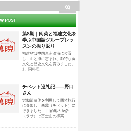
W POST
第8期｜闽菜と福建文化を
学ぶ中国語グループレッ
スンの振り返り
福建省は中国東南沿海に位置
し、山と海に恵まれ、独特な食
文化と歴史文化を育みました。
1、閩料理
チベット巡礼記——野口
さん
労働節連休を利用して団体旅行
に参加し、西藏（チベット）に
行きました。 目的地の拉萨
（ラサ）は富士山の標高