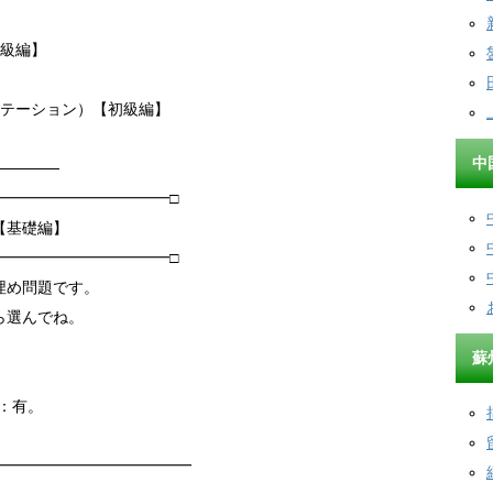
【中級編】
クテーション）【初級編】
中
──────
━━━━━━━━━━━□
【基礎編】
━━━━━━━━━━━□
埋め問題です。
ら選んでね。
蘇
E：有。
━━━━━━━━━━━━━