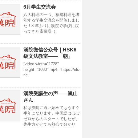
6月学生交流会
八大料理の一つ、福建料理を堪
能する学生交流会を開催しまし
た！8 年ぶりに漢院で学びに戻
ってきた斎藤様（
漢院微信公众号｜HSK6
級文法教室——「朝」
[video width="1728"
height="1080" mp4="https://elc-
rlc.
漢院受講生の声——嵐山
さん
私は汉院に通い始めてもうすぐ
半年になります。中国語はほぼ
ゼロからのスタートでしたが、
先生方がとても熱心で分かり