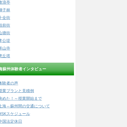
滄浪亭
獅子林
十全街
観前街
山塘街
李公堤
寒山寺
虎丘塔
海蘇州体験者インタビュー
体験者の声
授業プランと見積例
決めた！～授業開始まで
上海⇔蘇州間の交通について
HSKスケジュール
中国法定休日