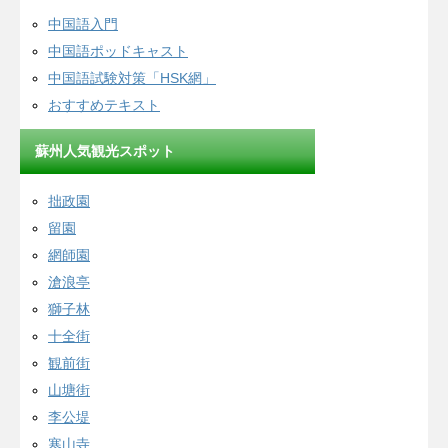
中国語入門
中国語ポッドキャスト
中国語試験対策「HSK網」
おすすめテキスト
蘇州人気観光スポット
拙政園
留園
網師園
滄浪亭
獅子林
十全街
観前街
山塘街
李公堤
寒山寺