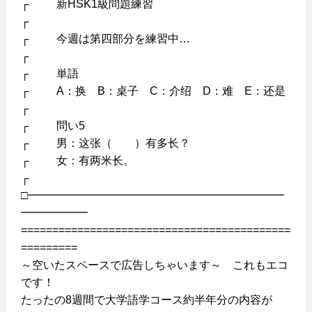
┌ 新HSK1級問題練習
┌
┌ 今週は第四部分を練習中…
┌
┌ 単語
┌ A：换 B：桌子 C：介绍 D：难 E：还是
┌
┌ 問い5
┌ 男：这张（ ）有多长？
┌ 女：有两米长。
┌
□━━━━━━━━━━━━━━━━━━━━━━━
━━━━━━
===========================================
=========
～空いたスペースで広告しちゃいます～ これもエコ
です！
たったの8週間で大学語学コース約半年分の内容が