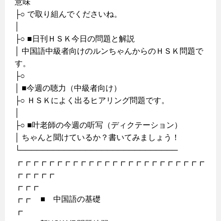
意味
├○ で取り組んでくださいね。
│
├○ ■日刊ＨＳＫ今日の問題と解説
│ 中国語中級者向けのルンちゃんからのＨＳＫ問題で
す。
├○
│ ■今週の聴力（中級者向け）
├○ ＨＳＫによく出るヒアリング問題です。
│
├○ ■叶老師の今週の听写（ディクテーション）
│ ちゃんと聞けているか？書いてみましょう！
└─────────────────────────────
┏┏┏┏┏┏┏┏┏┏┏┏┏┏┏┏┏┏┏┏┏┏┏┏
┏┏┏┏┏
┏┏┏
┏┏ ■ 中国語の基礎
┏