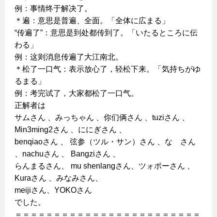
例：事情终于解决了。
＊遍：意思是普遍、全面。「全体に広まる」
“传遍了”：意思是到处都传到了。「いたるところに伝
わる」
例：这则消息传遍了大江南北。
＊松了一口气：表示放心了，轻松下来。「気持ちがゆ
るまる」
例：考完试了，大家都松了一口气。
正解者は
サムさん 、みっちゃん 、你们俩さん 、tuziさん 、
Min3ming2さん 、ににぎさん 、
benqiaoさん 、 弦参（ツル・サン）さん 、な さん
、nachuさん 、 Bangziさん 、
らんまるさん、 mu shenlangさん、ツォポーさん 、
Kuraさん 、みなみさん、
meijiさん、YOKOさん
でした。
＝＝＝＝＝＝＝＝＝＝＝＝＝＝＝＝＝＝＝＝＝＝＝＝