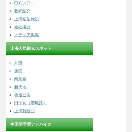
ELCツアー
教師紹介
上海宿泊施設
会社概要
メディア掲載
上海人気観光スポット
外灘
豫園
南京路
新天地
魯迅公園
田子坊（泰康路）
上海雑技団
中国語学習アドバイス