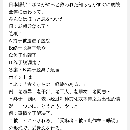
日本語訳：ボスがやっと救われた知らせがすぐに病院
全体に伝わって、
みんなはほっと息をついた。
问：老领导怎么了？
选项：
A:终于被送进了医院
B:终于脱离了危险
C:终于出院了
D:终于被调走了
答案：B:终于脱离了危险
ポイントは
＊老：「古くからの、経験のある。」
例：老领导、老干部、老工人、老朋友、老同志···
＊终于：副词，表示经过种种变化或等待之后出现的情
况。「ついに、とうとう、やっと」
例：事情？于解决了。
＊被：～に～される。「受動者＋被＋動作主＋動詞」
の形式で、受身文を作る。