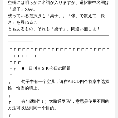
空欄には明らかに名詞が入りますが、選択肢中名詞は
「桌子」のみ。
残っている選択肢も「桌子」。「张」で数えて「長
さ」を尋ねるこ
ともあるもの、それも「桌子」。間違い無しよ！
━━━━━━━━━━━━━━━━━━━━━━━━
━━━━━━
┏┏┏┏┏┏┏┏┏┏┏┏┏┏┏┏┏┏┏┏┏┏┏┏
┏┏┏┏┏┏┏
┏┏┏
┏┏ ■ 日刊ＨＳＫ今日の問題
┏
┌ 句子中有一个空儿，请在ABCD四个答案中选择
惟一恰当的填上。
┌
┌ 有句话叫“（ ）大路通罗马”，意思是使用不同的
方法可以达到同一个目的。
┌