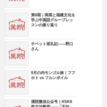
第8期｜闽菜と福建文化を
学ぶ中国語グループレッ
スンの振り返り
チベット巡礼記——野口
さん
9月の内モンゴル旅｜フフ
ホト vs フルンボイル
漢院微信公众号｜HSK6
級文法教室——「不如」