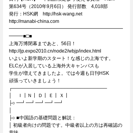
第634号（2010年9月6日） 発行部数 4,018部
発行：HSK網 http://hsk-wang.net
http://manabi-china.com
━━━━━━━━━━━━━━━━━━━━━━━━
━━━■□■
上海万博閉幕まであと、56日！
http://jp.expo2010.cn/node2/wbjp/index.html
いよいよ新学期のスタート！な感じの上海です。
ELCが入居している上海外大キャンパスも
学生が増えてきましたよ。では今週も日刊HSK
頑張っていきましょう！
┌─────────────────────────────
│ Ｉ┃Ｎ┃ Ｄ┃ Ｅ┃ Ｘ┃
├○ ━┛━┛━┛━┛━┛
│
├○ ■中国語の基礎問題と解説：
│ 初級者向けの問題です。中級者以上の方は再確認の
意味