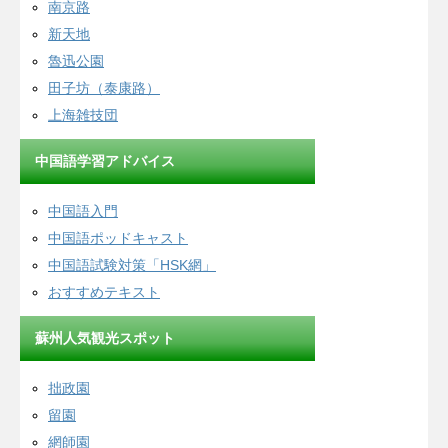
南京路
新天地
魯迅公園
田子坊（泰康路）
上海雑技団
中国語学習アドバイス
中国語入門
中国語ポッドキャスト
中国語試験対策「HSK網」
おすすめテキスト
蘇州人気観光スポット
拙政園
留園
網師園