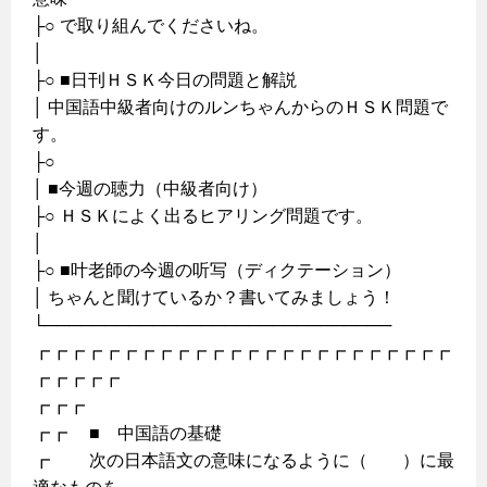
├○ で取り組んでくださいね。
│
├○ ■日刊ＨＳＫ今日の問題と解説
│ 中国語中級者向けのルンちゃんからのＨＳＫ問題で
す。
├○
│ ■今週の聴力（中級者向け）
├○ ＨＳＫによく出るヒアリング問題です。
│
├○ ■叶老師の今週の听写（ディクテーション）
│ ちゃんと聞けているか？書いてみましょう！
└─────────────────────────────
┏┏┏┏┏┏┏┏┏┏┏┏┏┏┏┏┏┏┏┏┏┏┏┏
┏┏┏┏┏
┏┏┏
┏┏ ■ 中国語の基礎
┏ 次の日本語文の意味になるように（ ）に最