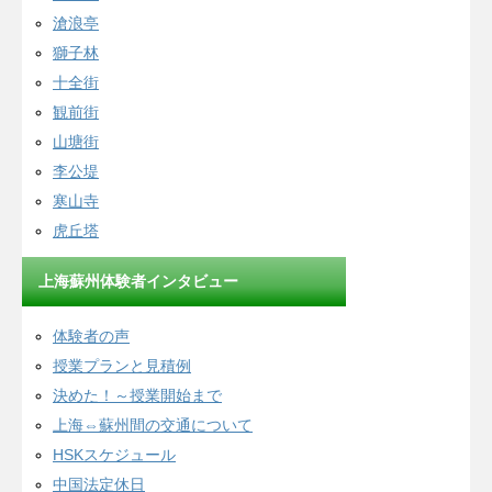
滄浪亭
獅子林
十全街
観前街
山塘街
李公堤
寒山寺
虎丘塔
上海蘇州体験者インタビュー
体験者の声
授業プランと見積例
決めた！～授業開始まで
上海⇔蘇州間の交通について
HSKスケジュール
中国法定休日