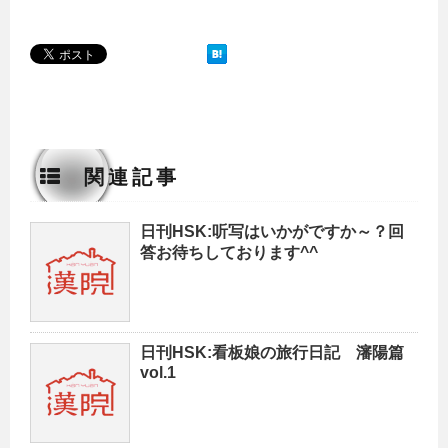
関連記事
日刊HSK:听写はいかがですか～？回
答お待ちしております^^
日刊HSK:看板娘の旅行日記 瀋陽篇
vol.1