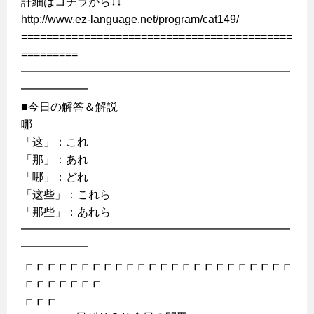
詳細はコチラから↓↓
http://www.ez-language.net/program/cat149/
===========================================
=========
━━━━━━━━━━━━━━━━━━━━━━━━
━━━━━━
■今日の解答＆解説
哪
「这」：これ
「那」：あれ
「哪」：どれ
「这些」：これら
「那些」：あれら
━━━━━━━━━━━━━━━━━━━━━━━━
━━━━━━
┏┏┏┏┏┏┏┏┏┏┏┏┏┏┏┏┏┏┏┏┏┏┏┏
┏┏┏┏┏┏┏
┏┏┏