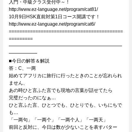
入門・中級クラス受付中～！
http://www.ez-language.net/program/cat81/
10月9日HSK直前対策1日コース開講です！
http://www.ez-language.net/program/cat6/
===========================================
=========
━━━━━━━━━━━━━━━━━━━━━━━━
━━━━━━
■今日の解答＆解説
答：C、一两
始めてアフリカに旅行に行ったときのことが忘れられ
ません、
あの時ひと言ふた言でも現地の言葉が話せてたら
完璧だったのになぁ…
ひと言ふた言、ひとつでも、ひとりでも、いちにちで
も…
「一两句」「一两个」「一两个人」「一两天」
前回と反対に、今日は数が少ないことを表すパター