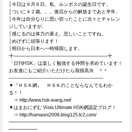
│今日は９月６日。私、ルンボスの誕生日です。
│ついに４２歳。。。後厄からの解放まであと半年。
│今年は自分なりに思い切ったことに次々とチャレン
ジしていますが、
│感じるのは体力の衰え。悲しいことですね。
│めげずに頑張ります！
│明日から日本へ一時帰国します。
╋─────────────────────────────╋
「日刊HSK」は楽しく勉強する仲間を求めています！
お友達にもご紹介いただけたら我很高兴 ＾＾
————————————————————
▼『ＨＳＫ網』 ＨＳＫのことならなんでもわか
る！！
⇒ http://www.hsk-wang.net/
▼はまおにずむ Vista Ultimate HSK網認定ブログ！
⇒ http://hamaoni2008.blog125.fc2.com/
━━━━━━━━━━━━━━━━━━━━━━━━
━━━━━━