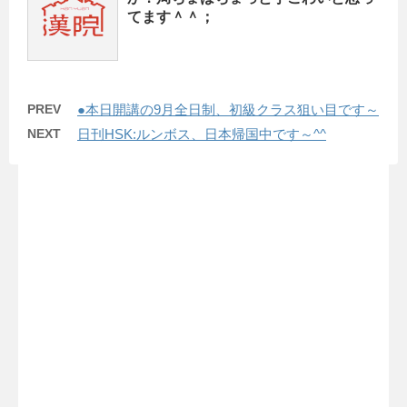
てます＾＾；
PREV
●本日開講の9月全日制、初級クラス狙い目です～
NEXT
日刊HSK:ルンボス、日本帰国中です～^^