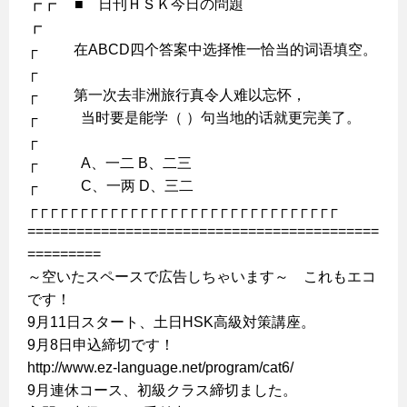
┏┏ ■ 日刊ＨＳＫ今日の問題
┏
┌ 在ABCD四个答案中选择惟一恰当的词语填空。
┌
┌ 第一次去非洲旅行真令人难以忘怀，
┌ 当时要是能学（ ）句当地的话就更完美了。
┌
┌ A、一二 B、二三
┌ C、一两 D、三二
┌┌┌┌┌┌┌┌┌┌┌┌┌┌┌┌┌┌┌┌┌┌┌┌┌┌┌┌┌┌┌
===========================================
=========
～空いたスペースで広告しちゃいます～ これもエコ
です！
9月11日スタート、土日HSK高級対策講座。
9月8日申込締切です！
http://www.ez-language.net/program/cat6/
9月連休コース、初級クラス締切ました。