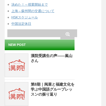
決めた！～授業開始まで
上海⇔蘇州間の交通について
HSKスケジュール
中国法定休日
NEW POST
漢院受講生の声——嵐山
さん
第8期｜闽菜と福建文化を
学ぶ中国語グループレッ
スンの振り返り