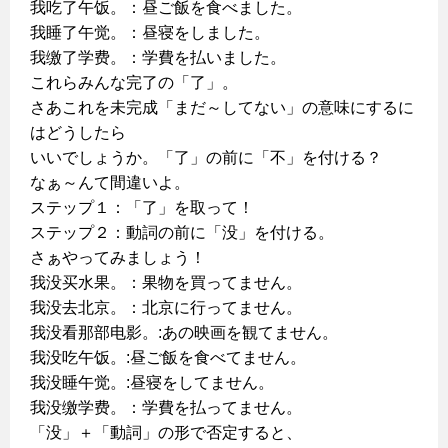
我吃了午饭。：昼ご飯を食べました。
我睡了午觉。：昼寝をしました。
我缴了学费。：学費を払いました。
これらみんな完了の「了」。
さあこれを未完成「まだ～してない」の意味にするに
はどうしたら
いいでしょうか。「了」の前に「不」を付ける？
なぁ～んて間違いよ。
ステップ１：「了」を取って！
ステップ２：動詞の前に「没」を付ける。
さぁやってみましょう！
我没买水果。：果物を買ってません。
我没去北京。：北京に行ってません。
我没看那部电影。:あの映画を観てません。
我没吃午饭。:昼ご飯を食べてません。
我没睡午觉。:昼寝をしてません。
我没缴学费。：学費を払ってません。
「没」＋「動詞」の形で否定すると、