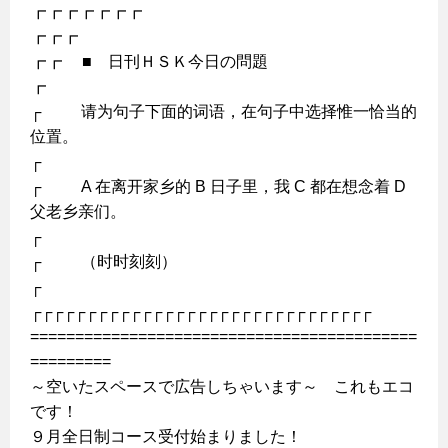
┏┏┏┏┏┏┏
┏┏┏
┏┏ ■ 日刊ＨＳＫ今日の問題
┏
┌ 请为句子下面的词语，在句子中选择惟一恰当的
位置。
┌
┌ A 在离开家乡的 B 日子里，我 C 都在想念着 D
父老乡亲们。
┌
┌ （时时刻刻）
┌
┌┌┌┌┌┌┌┌┌┌┌┌┌┌┌┌┌┌┌┌┌┌┌┌┌┌┌┌┌┌┌
===========================================
=========
～空いたスペースで広告しちゃいます～ これもエコ
です！
９月全日制コース受付始まりました！