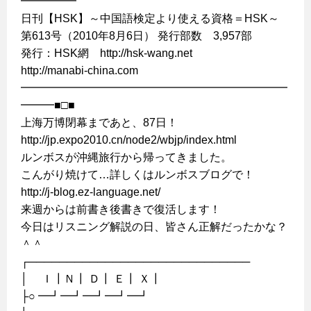
━━━━━
日刊【HSK】～中国語検定より使える資格＝HSK～
第613号（2010年8月6日） 発行部数 3,957部
発行：HSK網 http://hsk-wang.net
http://manabi-china.com
━━━━━━━━━━━━━━━━━━━━━━━━
━━━■□■
上海万博閉幕まであと、87日！
http://jp.expo2010.cn/node2/wbjp/index.html
ルンボスが沖縄旅行から帰ってきました。
こんがり焼けて…詳しくはルンボスブログで！
http://j-blog.ez-language.net/
来週からは前書き後書きで復活します！
今日はリスニング解説の日、皆さん正解だったかな？
＾＾
┌─────────────────────────────
│ Ｉ┃Ｎ┃ Ｄ┃ Ｅ┃ Ｘ┃
├○ ━┛━┛━┛━┛━┛