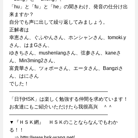
「hu」と「fu」と「he」の聞きわけ、発音の仕分け出
来ますか？
自分でも声に出して繰り返してみましょう。
正解者は
幸恵さん、ぐふやんさん、ホンシャンさん、tomoki.y
さん、はまGさん、
ゆきちさん、mushenlangさん、弦参さん、kaneさ
ん、Min3ming2さん、
富貴華さん、ツォポーさん、エータさん、Bangziさ
ん、はにさん
でした！
————————————————————
「日刊HSK」は楽しく勉強する仲間を求めています！
お友達にもご紹介いただけたら我很高兴 ＾＾
————————————————————
▼『ＨＳＫ網』 ＨＳＫのことならなんでもわか
る！！
⇒ http://www.hsk-wang.net/