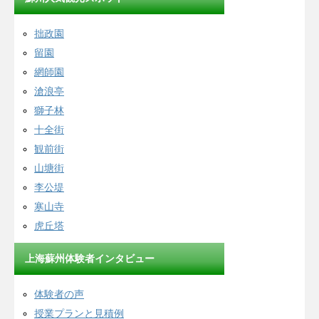
拙政園
留園
網師園
滄浪亭
獅子林
十全街
観前街
山塘街
李公堤
寒山寺
虎丘塔
上海蘇州体験者インタビュー
体験者の声
授業プランと見積例