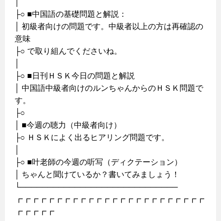
│
├○ ■中国語の基礎問題と解説：
│ 初級者向けの問題です。中級者以上の方は再確認の
意味
├○ で取り組んでくださいね。
│
├○ ■日刊ＨＳＫ今日の問題と解説
│ 中国語中級者向けのルンちゃんからのＨＳＫ問題で
す。
├○
│ ■今週の聴力（中級者向け）
├○ ＨＳＫによく出るヒアリング問題です。
│
├○ ■叶老師の今週の听写（ディクテーション）
│ ちゃんと聞けているか？書いてみましょう！
└─────────────────────────────
┏┏┏┏┏┏┏┏┏┏┏┏┏┏┏┏┏┏┏┏┏┏┏┏
┏┏┏┏┏