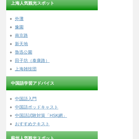
上海人気観光スポット
外灘
豫園
南京路
新天地
魯迅公園
田子坊（泰康路）
上海雑技団
中国語学習アドバイス
中国語入門
中国語ポッドキャスト
中国語試験対策「HSK網」
おすすめテキスト
蘇州人気観光スポット