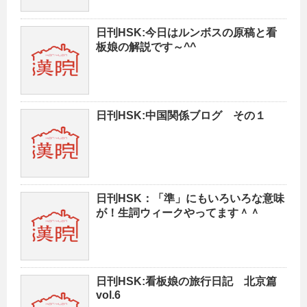
日刊HSK:今日はルンボスの原稿と看
板娘の解説です～^^
日刊HSK:中国関係ブログ その１
日刊HSK：「準」にもいろいろな意味
が！生詞ウィークやってます＾＾
日刊HSK:看板娘の旅行日記 北京篇
vol.6