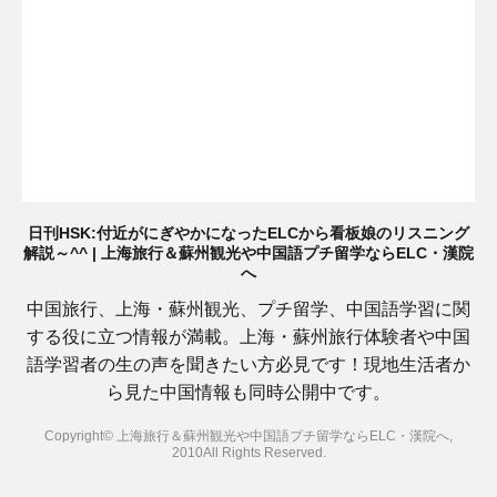
日刊HSK:付近がにぎやかになったELCから看板娘のリスニング
解説～^^ | 上海旅行＆蘇州観光や中国語プチ留学ならELC・漢院
へ
中国旅行、上海・蘇州観光、プチ留学、中国語学習に関
する役に立つ情報が満載。上海・蘇州旅行体験者や中国
語学習者の生の声を聞きたい方必見です！現地生活者か
ら見た中国情報も同時公開中です。
Copyright© 上海旅行＆蘇州観光や中国語プチ留学ならELC・漢院へ,
2010All Rights Reserved.