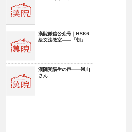
漢院微信公众号｜HSK6
級文法教室——「朝」
漢院受講生の声——嵐山
さん