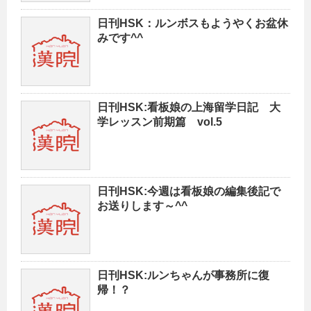
日刊HSK：ルンボスもようやくお盆休
みです^^
日刊HSK:看板娘の上海留学日記 大
学レッスン前期篇 vol.5
日刊HSK:今週は看板娘の編集後記で
お送りします～^^
日刊HSK:ルンちゃんが事務所に復
帰！？