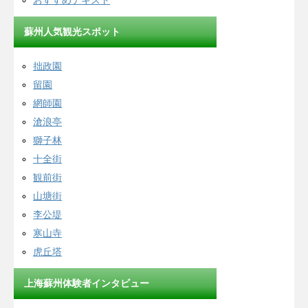
おすすめテキスト
蘇州人気観光スポット
拙政園
留園
網師園
滄浪亭
獅子林
十全街
観前街
山塘街
李公堤
寒山寺
虎丘塔
上海蘇州体験者インタビュー