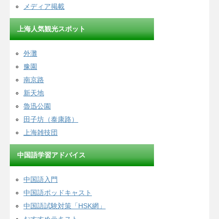
メディア掲載
上海人気観光スポット
外灘
豫園
南京路
新天地
魯迅公園
田子坊（泰康路）
上海雑技団
中国語学習アドバイス
中国語入門
中国語ポッドキャスト
中国語試験対策「HSK網」